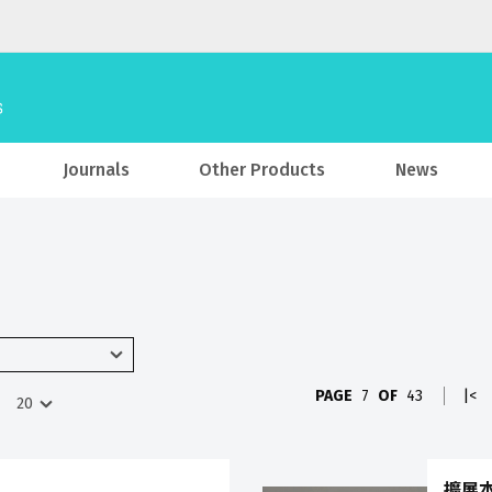
Journals
Other Products
News
PAGE
7
OF
43
|<
擴展