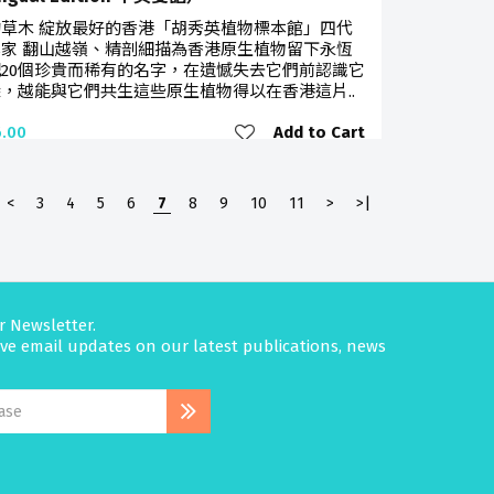
草木 綻放最好的香港「胡秀英植物標本館」四代
家 翻山越嶺、精剖細描為香港原生植物留下永恆
20個珍貴而稀有的名字，在遺憾失去它們前認識它
，越能與它們共生這些原生植物得以在香港這片..
Add to Cart
.00
<
3
4
5
6
7
8
9
10
11
>
>|
r Newsletter.
eive email updates on our latest publications, news