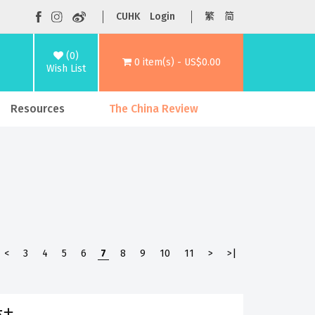
CUHK
Login
繁
简
(0)
0 item(s) - US$0.00
Wish List
Resources
The China Review
<
3
4
5
6
7
8
9
10
11
>
>|
本土