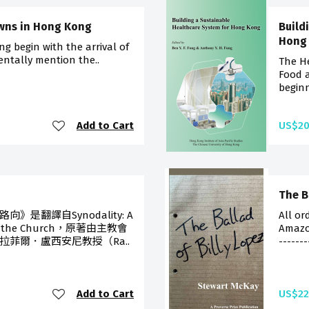
owns in Hong Kong
Build
Hong
g begin with the arrival of
dentally mention the..
The H
Food a
beginn
Add to Cart
US$20
The B
是翻譯自Synodality: A
All or
g in the Church，原著由主教會
Amazo
菲爾．盧西安尼教授（Ra..
--------
Add to Cart
US$22