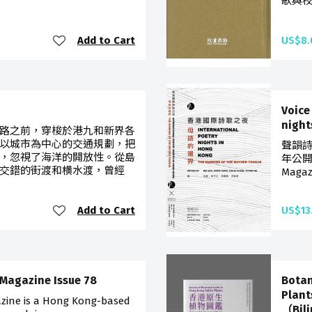
歌與校
Add to Cart
US$8.
Voice
night
路之前，穿梭於港九和新界各
以城市為中心的交通規劃，把
聲韻
，忽視了海洋的開放性。從島
年公開徵
交錯的街渡和横水渡，曾經
Magazi
Add to Cart
US$13
 Magazine Issue 78
Botan
Plan
azine is a Hong Kong-based
（Bil