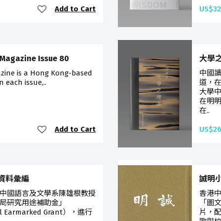
Add to Cart
US$32
 Magazine Issue 80
大學
azine is a Hong Kong-based
中國
n each issue,..
道，
大學
在明
在..
Add to Cart
US$26
資料彙編
誠明小
中國語言及文學系陳雄根教授
香港中
局研究用途補助金」
「圖
cil Earmarked Grant），進行
片，