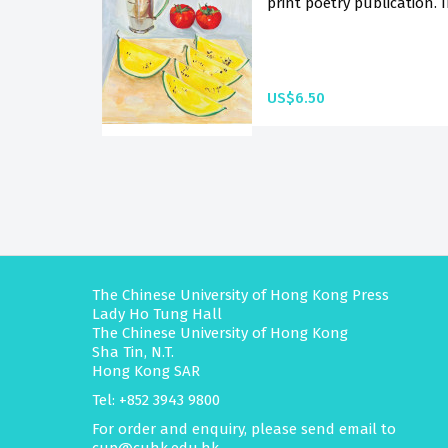
print poetry publication. I
US$6.50
The Chinese University of Hong Kong Press
Lady Ho Tung Hall
The Chinese University of Hong Kong
Sha Tin, N.T.
Hong Kong SAR
Tel: +852 3943 9800
For order and enquiry, please send email to