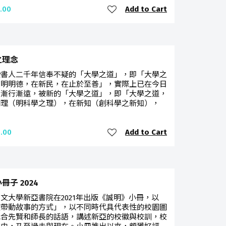
Add to Cart
.00
之理念
讀書人二千年信奉不疑的「大學之道」，即「大學之
在明明德，在新民，在止於至善」，實際上已在今日
中漸行漸遠，被新的「大學之道」，即「大學之道，
明理（明科學之理），在新知（創科學之新知），
Add to Cart
.00
冊子 2024
文大學新亞書院在2021年出版《誠明》小冊，以
文帶動故事的方式」，以不同時代具代表性的校園圖
配合先賢和師長的話語，講述新亞的校徽與校訓，校