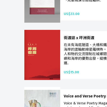
「先秦兩漢引錄經籍研..
US$33.00
街渡誌 x 坪洲街渡
在未有海底隧道、大橋和鐵
海岸的渡輪航線星羅棋佈。
人和物的交流限制在城鄉間
嶼和海岸的優勢出發，縱横
連..
US$15.00
Voice and Verse Poetry
Voice & Verse Poetry Mag