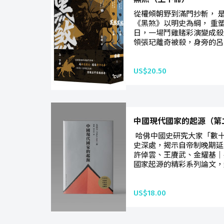
從權傾朝野到滿門抄斬， 
《黑煞》以明史為綱， 重
日，一場鬥雞賭彩演變成殺
領張玘離奇被殺，身旁的呂宏
US$20.50
中國現代國家的起源（第
哈佛中國史研究大家「數
史深處，揭示自帝制晚期延
許倬雲、王賡武、金耀基｜
國家起源的精彩系列論文，繼
US$18.00