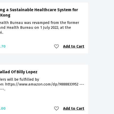
ing a Sustainable Healthcare System for
 Kong
ealth Bureau was revamped from the former
nd Health Bureau on 1 July 2022, at the
i..
Add to Cart
.70
allad Of Billy Lopez
ders will be fulfilled by
n: https://www.amazon.com/dp/9888833952 ---
--..
Add to Cart
.00