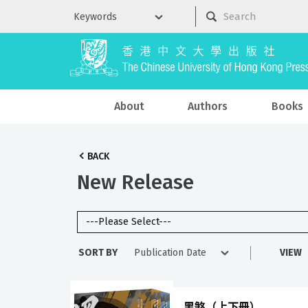
About
Authors
Books
BACK
New Release
SORT BY
VIEW
黑煞（上下冊）