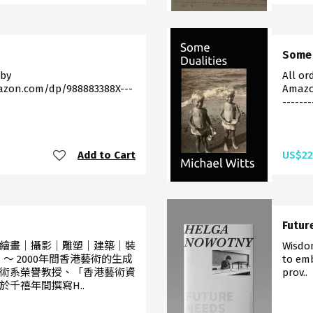
Some 
 by
All or
azon.com/dp/988883388X---
Amazo
-------
Add to Cart
US$22
Futur
繪畫｜攝影｜雕塑｜建築｜裝
Wisdo
 ～ 2000年間香港藝術的生成
to em
術系榮譽教授、「香港藝術資
prov..
千禧年間撰寫H..