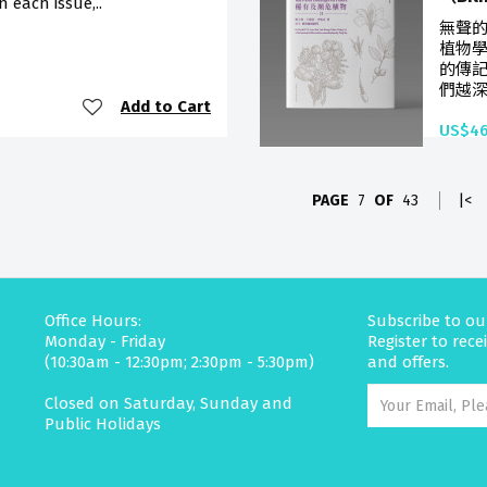
n each issue,..
無聲的
植物學
的傳記
們越深
Add to Cart
US$46
PAGE
7
OF
43
|<
Office Hours:
Subscribe to ou
Monday - Friday
Register to rec
(10:30am - 12:30pm; 2:30pm - 5:30pm)
and offers.
Closed on Saturday, Sunday and
Public Holidays