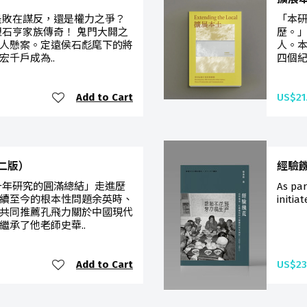
是敗在謀反，還是權力之爭？
「本
塑石亨家族傳奇！ 鬼門大開之
歷。」
人懸案。定遠侯石彪麾下的將
人。
千戶成為..
四個
Add to Cart
US$21
二版）
經驗
十年研究的圓滿總結」走進歷
As pa
續至今的根本性問題余英時、
initia
共同推薦孔飛力關於中國現代
承了他老師史華..
Add to Cart
US$23