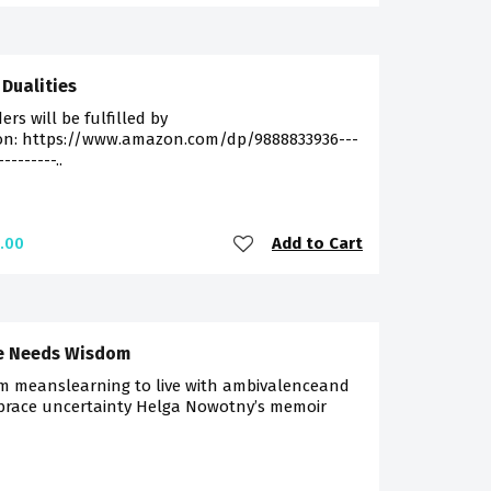
Dualities
ders will be fulfilled by
n: https://www.amazon.com/dp/9888833936---
---------..
Add to Cart
.00
e Needs Wisdom
m meanslearning to live with ambivalenceand
brace uncertainty Helga Nowotny’s memoir