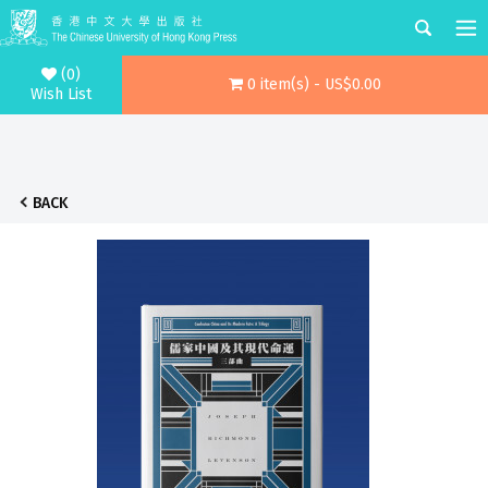
(0)
0 item(s) - US$0.00
Wish List
BACK