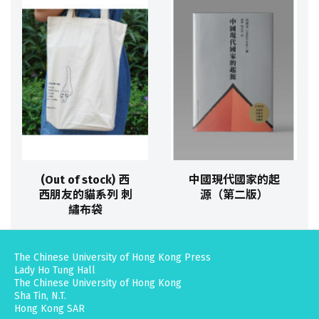
(Out of stock) 西
中國現代國家的起
西朋友的貓系列 刺
源（第二版）
繡布袋
The Chinese University of Hong Kong Press
Lady Ho Tung Hall
The Chinese University of Hong Kong
Sha Tin, N.T.
Hong Kong SAR