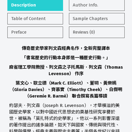
Description
Author Info.
Table of Content
Sample Chapters
Preface
Reviews (0)
傳奇歷史學家列文森經典名作，全新完整譯本
「書寫歷史的行動本身即是一種歷史行動。」
麻省理工學院教授、列文森之子托馬斯．列文森（Thomas
Levenson） 作序
葉文心、歐立德（Mark C. Elliott）、董玥、黃樂嫣
（Gloria Davies）、齊慕實（Timothy Cheek）、白傑明
（Geremie R. Barmé） 聯合撰寫長篇導讀
約瑟夫．列文森（Joseph R. Levenson），才華橫溢的美
國歷史學家，以對中國近代思想史的奠基性研究享譽於
世，被稱為「莫扎特式的史學家」。他以一系列影響深遠
的著作提出的諸多論題，如天下與國家、傳統與現代性、
科學與儒學、經典主義與歷史主義等，半個多世紀以來持