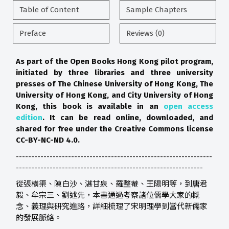
Table of Content
Sample Chapters
Preface
Reviews (0)
As part of the Open Books Hong Kong pilot program,
initiated by three libraries and three university
presses of The Chinese University of Hong Kong, The
University of Hong Kong, and City University of Hong
Kong, this book is available in an
open access
edition
. It can be read online, downloaded, and
shared for free under the Creative Commons license
CC-BY-NC-ND 4.0.
----------------------------------------------------------------
-------------------------------------------------------------
從張橫渠、陳白沙、湛甘泉、羅整菴、王陽明等，到唐君
毅、牟宗三、劉述先，本書通過考察諸位儒學大家的概
念、義理與研究進路，詳細梳理了宋明理學到當代新儒家
的發展脈絡。