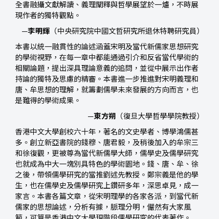
全書融攝文獻解讀、義理闡釋與哲學展望於一爐，不時展
現作者的獨特觀點。
—
李明輝
（中央研究院中國文哲研究所退休特聘研究員）
本書以統一融貫性的論述涵蓋宋明及當代新儒家思想研究
的學術視野，在每一章中都能通過引介和反省當代學術的
相關論題，提出深具理論意義的追問，並從中展示出作者
持論的獨特及思慮的精審。本書進一步推進對宋明義理和
唐、牟思想的理解，就籌劃儒學未來發展的方向而言，也
是難得的學術成果。
—
東方朔
（復旦大學哲學學院教授）
香港中文大學創校六十年，著名的文史學者、博學鴻儒甚
多。創立新亞書院的錢穆、唐君毅，及稍後加入的牟宗三
和徐復觀，更被尊為當代新儒學大師，儒學史及儒學研究
也就成為中大一塊別具特色的學術園地。錢、唐、牟、徐
之後，帶領儒學研究的當推劉述先教授。鄭宗義是他的學
生，也在儒學史及儒學研究上鑽研多年，深思卓見，成一
家言。本書各篇文章，從宋明理學的各家各派，到當代新
儒家的思想論述，分析有據，脈理分明，儼然有大家風
範，可算是香港中文大學現階段儒學研究的代表著作。