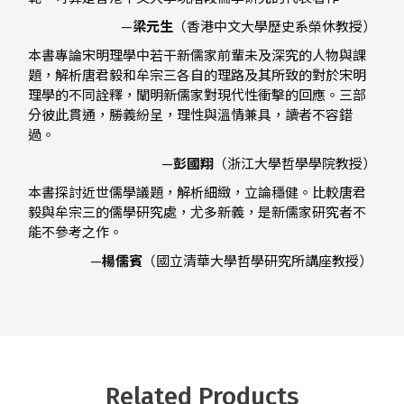
—
梁元生
（香港中文大學歷史系榮休教授）
本書專論宋明理學中若干新儒家前輩未及深究的人物與課
題，解析唐君毅和牟宗三各自的理路及其所致的對於宋明
理學的不同詮釋，闡明新儒家對現代性衝擊的回應。三部
分彼此貫通，勝義紛呈，理性與溫情兼具，讀者不容錯
過。
—
彭國翔
（浙江大學哲學學院教授）
本書探討近世儒學議題，解析細緻，立論穩健。比較唐君
毅與牟宗三的儒學研究處，尤多新義，是新儒家研究者不
能不參考之作。
—
楊儒賓
（國立清華大學哲學研究所講座教授）
Related Products