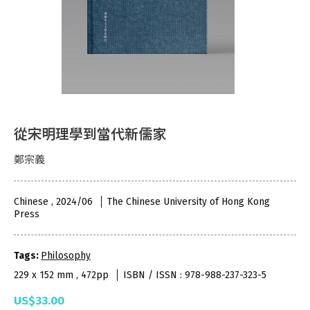
從宋明理學到當代新儒家
鄭宗義
Chinese , 2024/06
The Chinese University of Hong Kong
Press
Tags:
Philosophy
229 x 152 mm , 472pp
ISBN / ISSN : 978-988-237-323-5
US$33.00