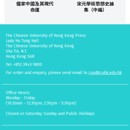
儒家中國及其現代
宋元學術思想史論
命運
集（中編）
The Chinese University of Hong Kong Press
Lady Ho Tung Hall
The Chinese University of Hong Kong
Sha Tin, N.T.
Hong Kong SAR
Tel: +852 3943 9800
For order and enquiry, please send email to
cup@cuhk.edu.hk
Office Hours:
Monday - Friday
(10:30am - 12:30pm; 2:30pm - 5:30pm)
Closed on Saturday, Sunday and Public Holidays