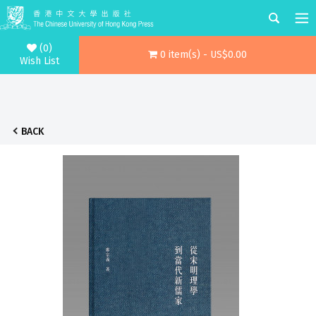
(0)
0 item(s) - US$0.00
Wish List
BACK