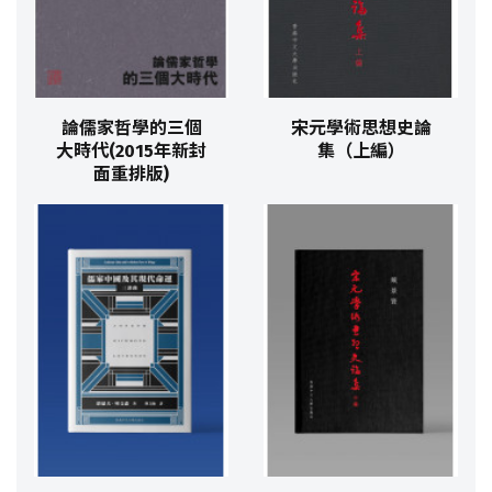
論儒家哲學的三個
宋元學術思想史論
大時代(2015年新封
集（上編）
面重排版)