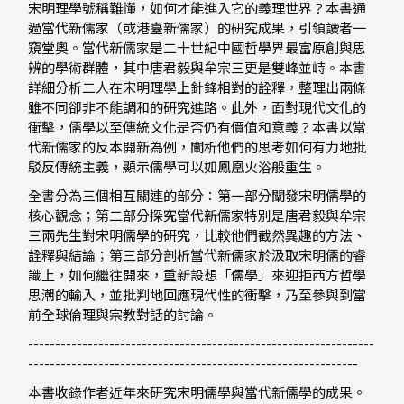
宋明理學號稱難懂，如何才能進入它的義理世界？本書通
過當代新儒家（或港臺新儒家）的研究成果，引領讀者一
窺堂奧。當代新儒家是二十世紀中國哲學界最富原創與思
辨的學術群體，其中唐君毅與牟宗三更是雙峰並峙。本書
詳細分析二人在宋明理學上針鋒相對的詮釋，整理出兩條
雖不同卻非不能調和的研究進路。此外，面對現代文化的
衝擊，儒學以至傳統文化是否仍有價值和意義？本書以當
代新儒家的反本開新為例，闡析他們的思考如何有力地批
駁反傳統主義，顯示儒學可以如鳳凰火浴般重生。
全書分為三個相互關連的部分：第一部分闡發宋明儒學的
核心觀念；第二部分探究當代新儒家特別是唐君毅與牟宗
三兩先生對宋明儒學的研究，比較他們截然異趣的方法、
詮釋與結論；第三部分剖析當代新儒家於汲取宋明儒的睿
識上，如何繼往開來，重新設想「儒學」來迎拒西方哲學
思潮的輸入，並批判地回應現代性的衝擊，乃至參與到當
前全球倫理與宗教對話的討論。
----------------------------------------------------------------
-------------------------------------------------------------
本書收錄作者近年來研究宋明儒學與當代新儒學的成果。