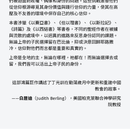
們被迫面對政權、偶像和身份的問題。這些挑戰激發他們
從信仰根源尋覓其身份價值與踐行信仰的力量，使其在高
壓及不友善的環境中保存自己的核心信仰。
本書涉獵《以賽亞書》、《但以理書》、《以斯拉記》、
《詩篇》及《以西結書》等書卷，不同的聖經作者在被擄
與流散的處境中，以迥異的進路來反思身份認同的課題。
無論上帝的子民選擇留在巴比倫，抑或決意回歸耶路撒
冷，信仰對他們而言都是重要和真實的。
上帝是全地的主，無論在哪裡，祂都在！而無論選擇去或
留，我們皆可以活出上帝子民的身份。
這部鴻篇巨作講述了丁光訓在動蕩歲月中更新和重建中國
教會的故事。
——
白居迪
（Judith Berling），美國柏克萊聯合神學研究
院教授