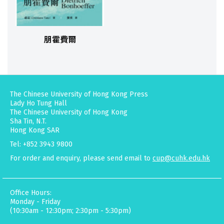
朋霍費爾
The Chinese University of Hong Kong Press
Lady Ho Tung Hall
The Chinese University of Hong Kong
Sha Tin, N.T.
Hong Kong SAR
Tel: +852 3943 9800
For order and enquiry, please send email to
cup@cuhk.edu.hk
Office Hours:
Monday - Friday
(10:30am - 12:30pm; 2:30pm - 5:30pm)