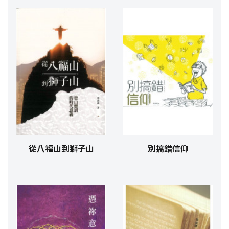
從八福山到獅子山
別搞錯信仰