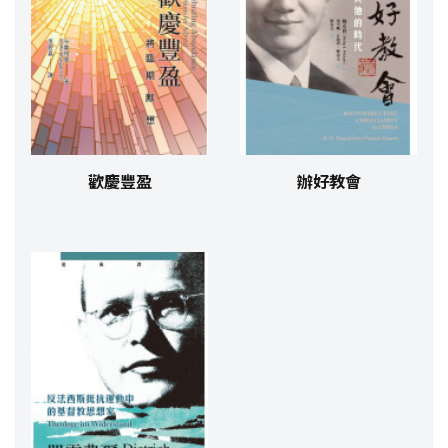
歡慶豐盈
辦好教會