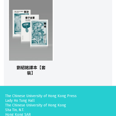
劉紹銘譯本【套
裝】
The Chinese University of Hong Kong Press
Lady Ho Tung Hall
The Chinese University of Hong Kong
Sha Tin, N.T.
Hong Kong SAR