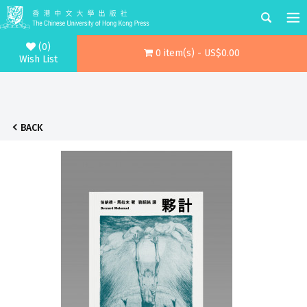
(0)
0 item(s) - US$0.00
Wish List
BACK