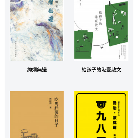
絢爛無邊
給孩子的港臺散文