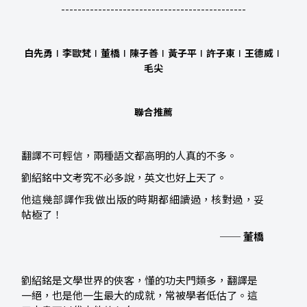
---------------------------------------------
白先勇∣李歐梵∣董橋∣陳子善∣黃子平∣許子東∣王德威∣
毛尖
聯合推薦
翻譯不可輕信，兩種語文都高明的人真的不多。
劉紹銘中文考究不必多說，英文也好上天了。
他這幾部譯作我做出版的時期都細讀過，核對過，妥
帖極了！
── 董橋
劉紹銘是文學世界的俠客，懂的功夫門類多，翻譯是
一絕，也是他一生最大的成就，常被學者低估了。這