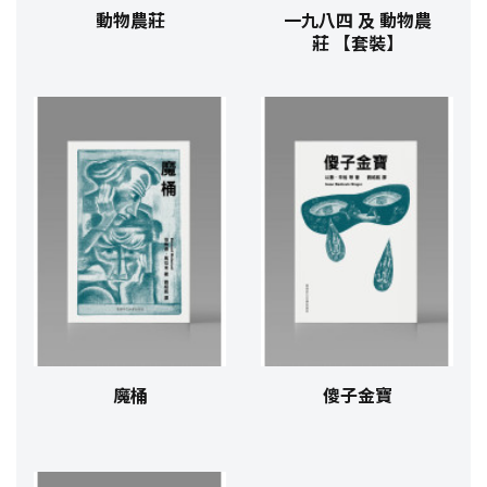
動物農莊
一九八四 及 動物農
莊 【套裝】
魔桶
傻子金寶