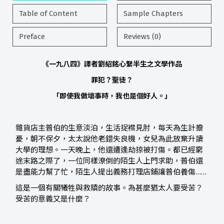
Table of Content
Sample Chapters
Preface
Reviews (0)
《一九八四》譯者劉紹銘心繫半生之文學作品
罪犯？聖徒？
「即使我做壞事時，我也是個好人。」
雜貨店主普伯的生意淡泊，生活捉襟見肘，每天為生計擔
憂，朝不保夕，太太說他老錯失良機，女兒為此放棄升讀
大學的理想。一天晚上，他還遭逢劫掠被打傷。都已經窮
途末路之際了，一位同樣潦倒的陌生人上門求助，普伯還
是盡能力幫了忙，陌生人提出義務打理店鋪讓普伯養傷……
這是一個有關犧牲與救贖的故事。為甚麼猶太人要受苦？
受苦的意義又是什麼？