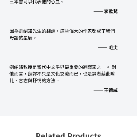
三本書可以代表他的心血。
── 李歐梵
因為劉紹銘先生的翻譯，這些偉大的作家都成了我們
母語的星辰。
── 毛尖
劉紹銘教授是當代中文學界最重要的翻譯家之一。 對
他而言，翻譯不只是文化交流而已，也是譯者藉此喻
比、言志與抒情的方法。
── 王德威
Related Products