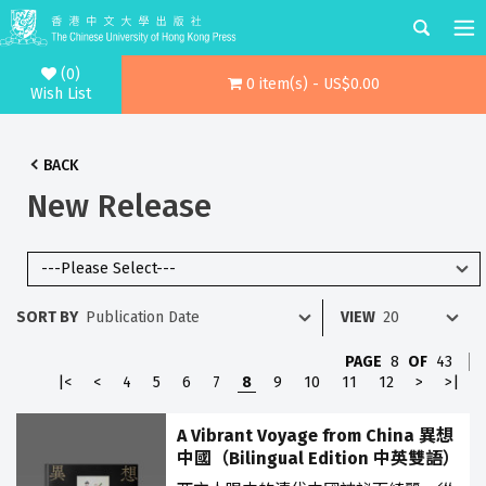
(0)
0 item(s) - US$0.00
Wish List
BACK
New Release
SORT BY
VIEW
PAGE
8
OF
43
|<
<
4
5
6
7
8
9
10
11
12
>
>|
A Vibrant Voyage from China 異想
中國（Bilingual Edition 中英雙語）