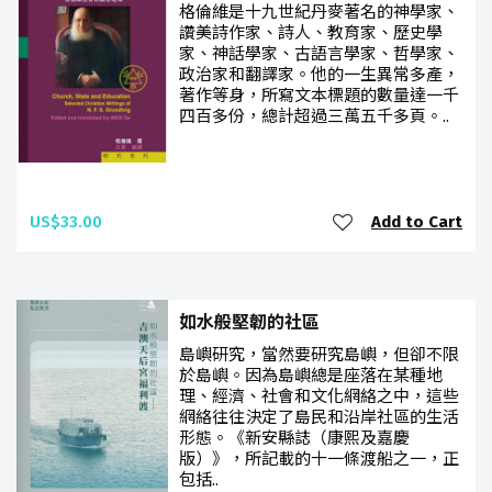
格倫維是十九世紀丹麥著名的神學家、
讚美詩作家、詩人、教育家、歷史學
家、神話學家、古語言學家、哲學家、
政治家和翻譯家。他的一生異常多產，
著作等身，所寫文本標題的數量達一千
四百多份，總計超過三萬五千多頁。..
US$33.00
Add to Cart
如水般堅韌的社區
島嶼研究，當然要研究島嶼，但卻不限
於島嶼。因為島嶼總是座落在某種地
理、經濟、社會和文化網絡之中，這些
網絡往往決定了島民和沿岸社區的生活
形態。《新安縣誌（康熙及嘉慶
版）》，所記載的十一條渡船之一，正
包括..