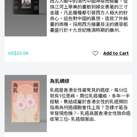
西方人眼中的清代中國神祕而綺麗，從
珠江河上華美的畫舫到婦女裹著的三寸
金蓮，凡此種種都引發西方人極大的好
奇心。這些對中國的異想，造就了外銷
畫的商機。採用西方繪畫技法的通草紙
畫盛行於十九世紀晚清時期的廣州..
US$23.00
Add to Cart
為乳綢繆
乳癌是香港女性最常見的癌症，每13位
就有1位患病。兩位乳癌權威，多年一手
經驗，集結成屬於香港女性的乳癌預防
指南為何癌細胞會找上我？怎樣才能及
早發現危機？• 乳癌高居香港女性致命癌
症第三位• 乳癌個案由..