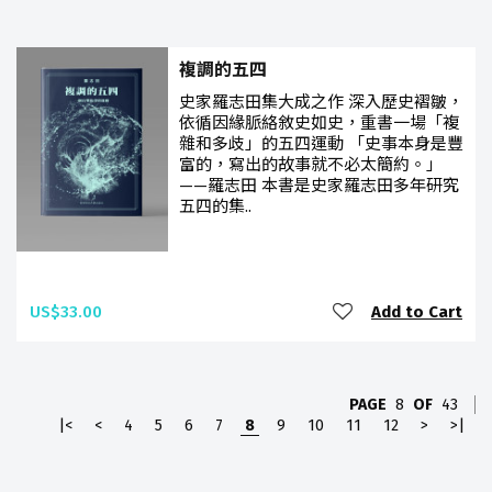
複調的五四
史家羅志田集大成之作 深入歷史褶皺，
依循因緣脈絡敘史如史，重書一場「複
雜和多歧」的五四運動 「史事本身是豐
富的，寫出的故事就不必太簡約。」
——羅志田 本書是史家羅志田多年研究
五四的集..
US$33.00
Add to Cart
PAGE
8
OF
43
|<
<
4
5
6
7
8
9
10
11
12
>
>|