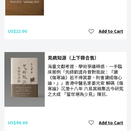
US$22.00
Add to Cart
見病知源（上下冊合售）
海量文獻考證．學術爭議辨惑．一手臨
床案例「先師劉渡舟曾對我說：『讀
《傷寒論》若不得其要，則會讀成傷心
論。』」香港中醫名家姜元安 解碼《傷
寒論》沉潛十八年 六易其稿集古今研究
之大成 「當世堪為少見」陳抗..
US$96.00
Add to Cart