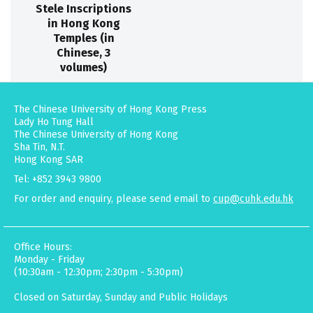
Stele Inscriptions
in Hong Kong
Temples (in
Chinese, 3
volumes)
The Chinese University of Hong Kong Press
Lady Ho Tung Hall
The Chinese University of Hong Kong
Sha Tin, N.T.
Hong Kong SAR
Tel: +852 3943 9800
For order and enquiry, please send email to
cup@cuhk.edu.hk
Office Hours:
Monday - Friday
(10:30am - 12:30pm; 2:30pm - 5:30pm)
Closed on Saturday, Sunday and Public Holidays