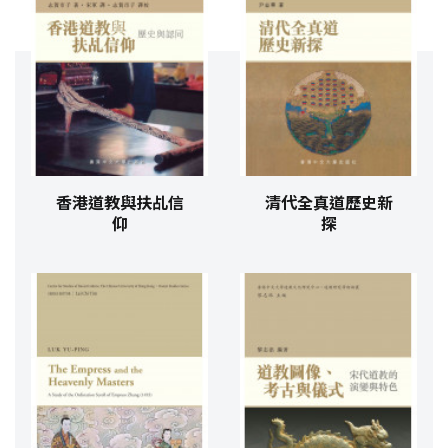
香港道教與扶乩信
清代全真道歷史新
仰
探