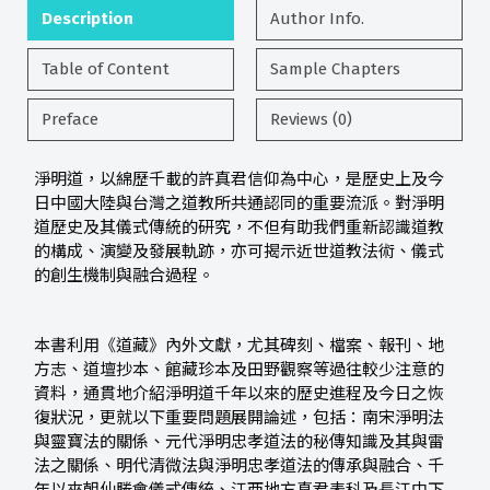
Description
Author Info.
Table of Content
Sample Chapters
Preface
Reviews (0)
淨明道，以綿歷千載的許真君信仰為中心，是歷史上及今
日中國大陸與台灣之道教所共通認同的重要流派。對淨明
道歷史及其儀式傳統的研究，不但有助我們重新認識道教
的構成、演變及發展軌跡，亦可揭示近世道教法術、儀式
的創生機制與融合過程。
本書利用《道藏》內外文獻，尤其碑刻、檔案、報刊、地
方志、道壇抄本、館藏珍本及田野觀察等過往較少注意的
資料，通貫地介紹淨明道千年以來的歷史進程及今日之恢
復狀況，更就以下重要問題展開論述，包括：南宋淨明法
與靈寶法的關係、元代淨明忠孝道法的秘傳知識及其與雷
法之關係、明代清微法與淨明忠孝道法的傳承與融合、千