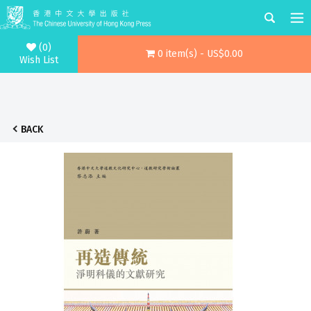
(0)
0 item(s) - US$0.00
Wish List
BACK