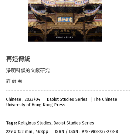
再造傳統
淨明科儀的文獻研究
許 蔚 著
Chinese , 2023/04
Daoist Studies Series
The Chinese
University of Hong Kong Press
Tags:
Religious Studies
,
Daoist Studies Series
229 x 152 mm , 468pp
ISBN / ISSN : 978-988-237-278-8