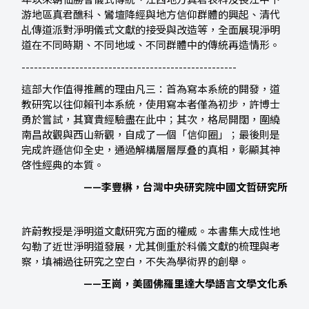
年以來朝仙勝會儀式傳統、江西地方真君表科及長江中下
游地區真君醮科、鸞壇降經與地方信仰群體的興起、清代
乩傳道派對淨明儀式文獻的接受與改造等，全面展現淨明
道在不同時期、不同地域、不同群體中的傳統再造情形。
----------------------------------------------------
這部大作值得推薦的理由凡三：首為寫本系統的開發，道
教研究以往仰賴刊本系統，使用寫本者僅為初步，許博士
勇於嘗試，其寶貴經驗盡在此中；其次，格局開闊，圍繞
南昌故觀與西山新觀，自成了一個「信仰圈」；最後則是
完成許遜信仰全史，通過解構層層厚叠的真相，彰顯其神
啓性經典的本質。
——李豐楙，台灣中央研究院中國文哲研究所
許蔚教授是淨明道文獻研究方面的權威。本書集大成性地
勾勒了近世淨明道發展，尤其側重於科儀文獻的梳理與考
察，填補過往研究之空白，不失為學術界的創舉。
——王崗，美國佛羅里達大學語言文學文化系