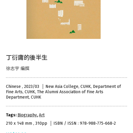
丁衍庸的後半生
徐志宇 編撰
Chinese , 2023/03
New Asia College, CUHK, Department of
Fine Arts, CUHK, The Alumni Association of Fine Arts
Department, CUHK
Tags:
Biography
,
Art
210 x 148 mm , 310pp
ISBN / ISSN : 978-988-775-668-2