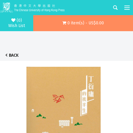
(0)
0 item(s) - US$0.00
Wish List
BACK