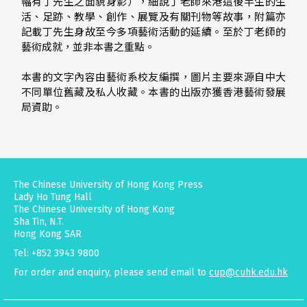
幅有丁先生之面貌身影），細說丁老師來港這後半生的生
活、足跡、教學、創作、展覽及有關刊物等故事，附篇亦
記載丁先生身故至今多項藝術活動的延續。至於丁老師的
藝術成就，並非本書之重點。
本書的文字內容由藝術系校友編撰，圖片主要來源自中大
不同單位舊藏及私人收藏。本書的出版亦獲香港藝術發展
局資助。
The Chinese University of Hong Kong Press
Lady Ho Tung Hall
The Chinese University of Hong Kong
Sha Tin, N.T.
Hong Kong SAR
Tel: +852 3943 9800
For order and enquiry, please send email to
cup@cuhk.edu.hk