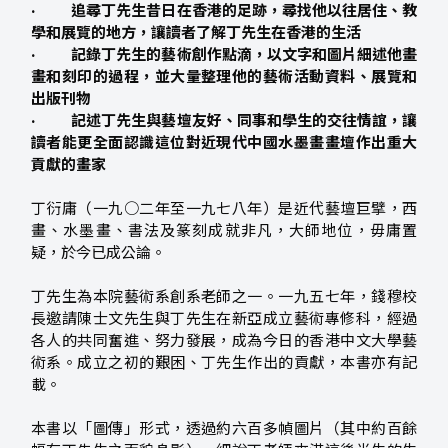
· 追尋丁先生昔日在香港的足跡，尋找他以往居住、教
學和展覽的地方，讓讀者了解丁先生在香港的生活
· 記錄丁先生的藝術創作點滴，以文字和圖片細述他畫
畫和刻印的過程，並大量整理他的藝術活動資料、展覽和
出版刊物
· 記述丁先生與藝壇友好、同事和學生的交往情誼，讓
讀者能更全面認識這位對近現代中國水墨畫畫壇作出重大
貢獻的畫家
丁衍庸（一九○二年至一九七八年）是近代藝壇巨擘，西
畫、水墨畫、書法及篆刻成就非凡，大師地位，毋庸置
疑，於今已成公論。
丁先生為本院藝術系創系老師之一。一九五七年，錢穆校
長邀請陳士文先生與丁先生在新亞成立藝術專修科，經過
各人的共同奮進、努力發展，成為今日的香港中文大學藝
術系。成立之初的艱困、丁先生作出的貢獻，本書亦有記
載。
本書以「圖傳」形式，透過約六百多幀圖片（其中約百餘