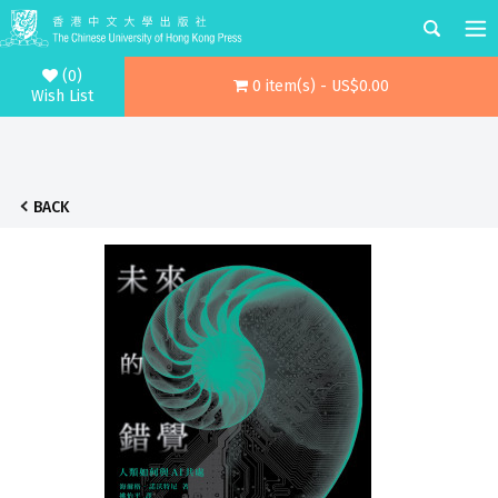
(0)
0 item(s) - US$0.00
Wish List
BACK