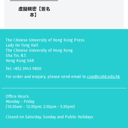
虛擬親密【簽名
本】
The Chinese University of Hong Kong Press
Lady Ho Tung Hall
The Chinese University of Hong Kong
Sha Tin, N.T.
Hong Kong SAR
Tel: +852 3943 9800
For order and enquiry, please send email to
cup@cuhk.edu.hk
Office Hours:
Monday - Friday
(10:30am - 12:30pm; 2:30pm - 5:30pm)
Closed on Saturday, Sunday and Public Holidays