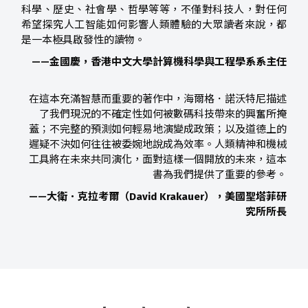
科學、歷史、社會學、哲學等等，不僅對科技人，對任何
希望探究人工智能如何影響人類體驗的大眾讀者來說，都
是一本極具啟發性的讀物。
——金國慶，香港中文大學計算機科學與工程學系系主任
在這本充滿智慧而重要的著作中，海爾格．諾沃特尼描述
了我們現況的不確定性如何被數碼科技帶來的興奮所掩
蓋；不完整的預測如何輕易地演變成政策；以及道德上的
遲疑不決如何往往被委婉地說成為效率。人類精神和機械
工具將在未來共同演化，面對這樣一個開放的未來，這本
書為我們提供了重要的參考。
——大衛．克拉考爾（David Krakauer），美國聖塔菲研
究所所長