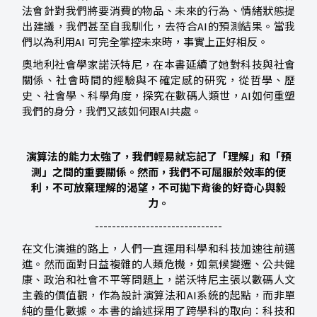
法會針對我們將要消費的物品、未來的行為、情緒狀態提
出建議，我們甚至自我馴化，去符合AI的預測結果。當我
們以為利用AI 可完全掌控未來時，事實上正好相反。
奧地利社會學家諾沃特尼，在本書延續了她對科技與社會
關係、社會時間的經驗與不確定感的研究，從哲學、歷
史、社會學、科學角度，探究在數碼人類世，AI如何重塑
我們的身分，我們又該如何跟AI共處。
演算法的能力太強了，我們輕易就忘記了「理解」和「預
測」之間的重要關係。然而，我們不可屈服於效率的便
利，不可放棄理解的渴望，
不可拋下背後的好奇心與毅
力。
------------------------------
在文化演進的路上，人們一直運用科學和科技加速往前邁
進。然而面對日益複雜的人類危機，如氣候變遷、公共健
康、政治和社會不平等問題上，諾沃特尼主張以數碼人文
主義的價值觀，作為設計演算法和AI系統的起點，而非單
純的量化數據。本書的論述採用了跨學科的取向：科技和