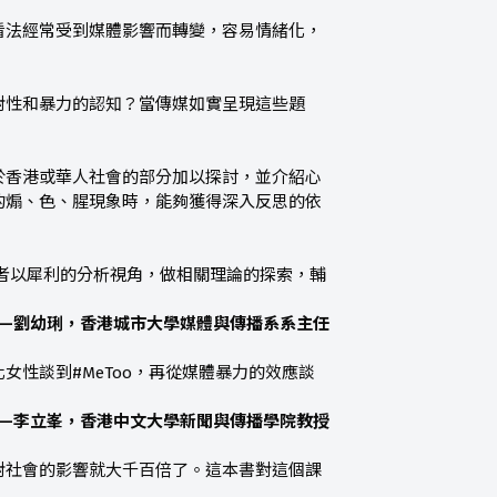
看法經常受到媒體影響而轉變，容易情緒化，
對性和暴力的認知？當傳媒如實呈現這些題
於香港或華人社會的部分加以探討，並介紹心
的煽、色、腥現象時，能夠獲得深入反思的依
者以犀利的分析視角，做相關理論的探索，輔
——劉幼琍，香港城市大學媒體與傳播系系主任
性談到#MeToo，再從媒體暴力的效應談
——李立峯，香港中文大學新聞與傳播學院教授
對社會的影響就大千百倍了。這本書對這個課