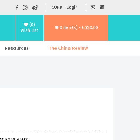
CUHK
Login
繁
简
(0)
0 item(s) - US$0.00
Wish List
Resources
The China Review
ong Kong Press