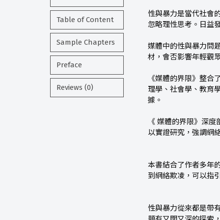
性與暴力是當代社會
Table of Content
忽略理性思考。日益
Sample Chapters
媒體中的性與暴力問
材，會否影響年輕觀
Preface
《媒體的界限》整合
Reviews (0)
理學、社會學、教育
據。
《 媒體的界限》深
以實證研究，強調網
本書結合了作者多年的
到網絡欺凌，可以指
性與暴力從來都是帶
題有又闊又深的探索