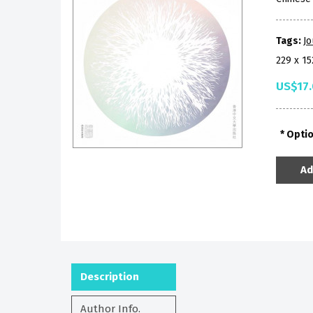
Tags:
Jo
229 x 1
US$17
Opti
Ad
Description
Author Info.