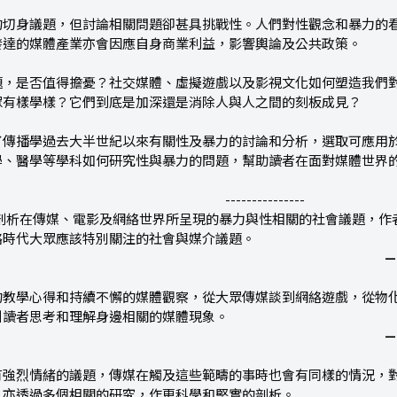
的切身議題，但討論相關問題卻甚具挑戰性。人們對性觀念和暴力的
發達的媒體產業亦會因應自身商業利益，影響輿論及公共政策。
題，是否值得擔憂？社交媒體、虛擬遊戲以及影視文化如何塑造我們
眾有樣學樣？它們到底是加深還是消除人與人之間的刻板成見？
了傳播學過去大半世紀以來有關性及暴力的討論和分析，選取可應用
學、醫學等學科如何研究性與暴力的問題，幫助讀者在面對媒體世界
---------------
度剖析在傳媒、電影及網絡世界所呈現的暴力與性相關的社會議題，作
絡時代大眾應該特別關注的社會與媒介議題。
教學心得和持續不懈的媒體觀察，從大眾傳媒談到網絡遊戲，從物化女
引讀者思考和理解身邊相關的媒體現象。
有強烈情緒的議題，傳媒在觸及這些範疇的事時也會有同樣的情況，
，亦透過多個相關的研究，作更科學和堅實的剖析。