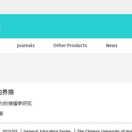
Journals
Other Products
News
的界限
力的傳播學研究
著
 , 2023/03
General Education Series
The Chinese University of H