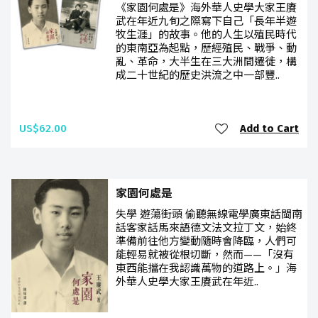
《家園何處是》海外華人史學大家王賡
武在年近九旬之際寫下自己「長年半遊
牧生涯」的故事。他的人生以殖民時代
的東南亞為起點，歷經殖民、戰爭、動
亂、革命，大半生在三大洲間遷徙，構
成二十世紀的歷史洪流之中一部豐..
US$62.00
Add to Cart
家園何處是
失學 遊蕩街頭 偷聽無線電學廣東話閩南
話客家話馬來語德文法文拉丁文，始終
準備前往他方變動隨時會降臨，人們可
能輕易就被從根切斷，然而——「沒有
東西能擋在我認識萬物的道路上。」海
外華人史學大家王賡武在年近..