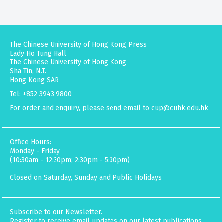
The Chinese University of Hong Kong Press
Lady Ho Tung Hall
The Chinese University of Hong Kong
Sha Tin, N.T.
Hong Kong SAR
Tel: +852 3943 9800
For order and enquiry, please send email to
cup@cuhk.edu.hk
Office Hours:
Monday - Friday
(10:30am - 12:30pm; 2:30pm - 5:30pm)
Closed on Saturday, Sunday and Public Holidays
Subscribe to our Newsletter.
Register to receive email updates on our latest publications,