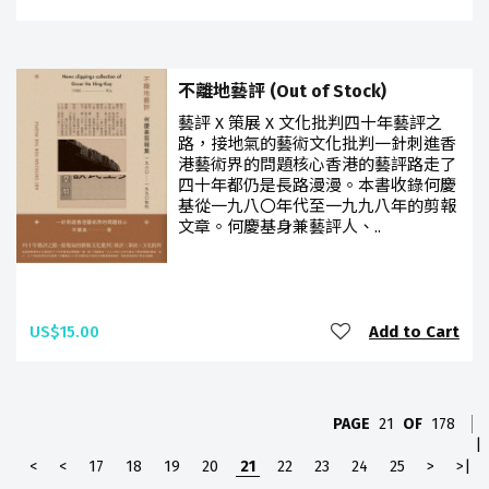
不離地藝評 (Out of Stock)
藝評 X 策展 X 文化批判四十年藝評之
路，接地氣的藝術文化批判一針刺進香
港藝術界的問題核心香港的藝評路走了
四十年都仍是長路漫漫。本書收錄何慶
基從一九八〇年代至一九九八年的剪報
文章。何慶基身兼藝評人、..
US$15.00
Add to Cart
PAGE
21
OF
178
|
<
<
17
18
19
20
21
22
23
24
25
>
>|