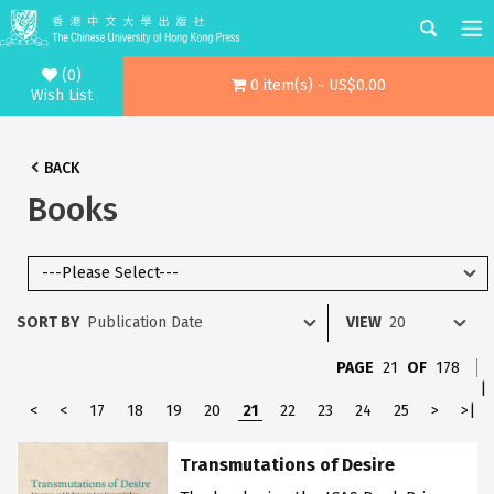
(0)
0 item(s) - US$0.00
Wish List
BACK
Books
SORT BY
VIEW
PAGE
21
OF
178
|
<
<
17
18
19
20
21
22
23
24
25
>
>|
Transmutations of Desire