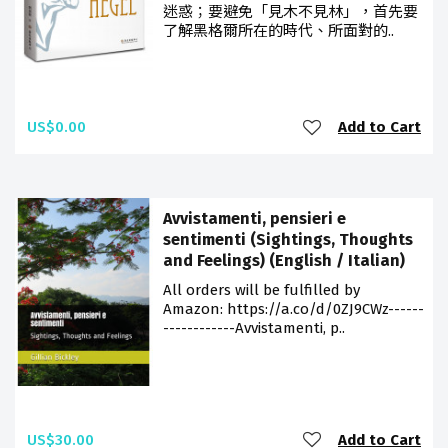
迷惑；要避免「見木不見林」，首先要
了解黑格爾所在的時代、所面對的..
US$0.00
Add to Cart
Avvistamenti, pensieri e
sentimenti (Sightings, Thoughts
and Feelings) (English / Italian)
All orders will be fulfilled by
Amazon: https://a.co/d/0ZJ9CWz------
------------Avvistamenti, p..
US$30.00
Add to Cart