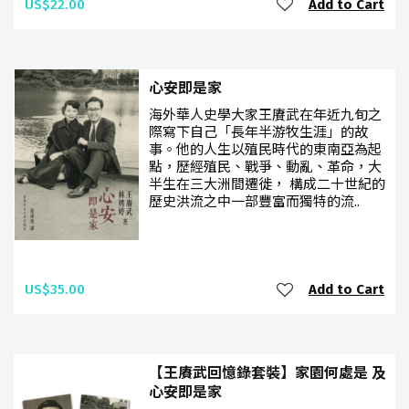
US$22.00
Add to Cart
心安即是家
海外華人史學大家王賡武在年近九旬之
際寫下自己「長年半游牧生涯」的故
事。他的人生以殖民時代的東南亞為起
點，歷經殖民、戰爭、動亂、革命，大
半生在三大洲間遷徙， 構成二十世紀的
歷史洪流之中一部豐富而獨特的流..
US$35.00
Add to Cart
【王賡武回憶錄套裝】家園何處是 及
心安即是家