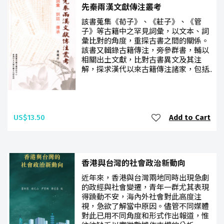
先秦兩漢文獻傳注叢考
該書蒐集《荀子》、《莊子》、《管
子》等古籍中之罕見詞彙，以文本、詞
彙比對的角度，重探古書之間的關係。
該書又輯錄古籍傳注，旁參群書，輔以
相關出土文獻，比對古書異文及其注
解，探求漢代以來古籍傳注諸家，包括..
US$13.50
Add to Cart
香港與台灣的社會政治新動向
近年來，香港與台灣兩地同時出現急劇
的政經與社會變遷，青年一群尤其表現
得躁動不安，海內外社會對此高度注
視，急欲了解當中原因。儘管不同媒體
對此已用不同角度和形式作出報道，惟