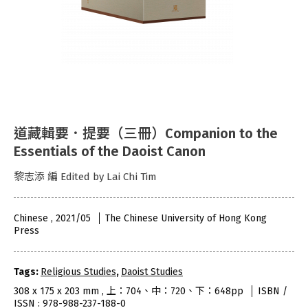
道藏輯要．提要（三冊）Companion to the
Essentials of the Daoist Canon
黎志添 編 Edited by Lai Chi Tim
Chinese , 2021/05
The Chinese University of Hong Kong
Press
Tags:
Religious Studies
,
Daoist Studies
308 x 175 x 203 mm , 上：704、中：720、下：648pp
ISBN /
ISSN : 978-988-237-188-0