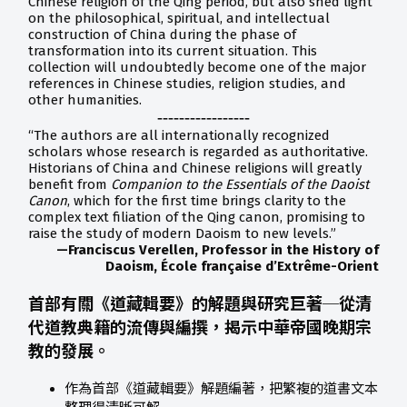
Chinese religion of the Qing period, but also shed light
on the philosophical, spiritual, and intellectual
construction of China during the phase of
transformation into its current situation. This
collection will undoubtedly become one of the major
references in Chinese studies, religion studies, and
other humanities.
-----------------
“The authors are all internationally recognized
scholars whose research is regarded as authoritative.
Historians of China and Chinese religions will greatly
benefit from
Companion to the Essentials of the Daoist
Canon
, which for the first time brings clarity to the
complex text filiation of the Qing canon, promising to
raise the study of modern Daoism to new levels.”
—Franciscus Verellen, Professor in the History of
Daoism, École française d’Extrême-Orient
首部有關《道藏輯要》的解題與研究巨著─從清
代道教典籍的流
傳與編撰，揭示中華帝國晚期宗
教的發展。
作為首部《道藏輯要》解題編著，把繁複的道書文本