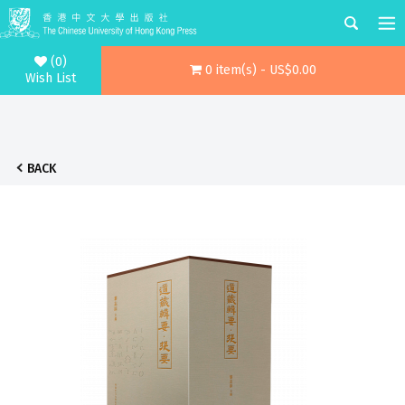
(0)
0 item(s) - US$0.00
Wish List
BACK