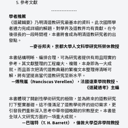
參考文獻
---------------
學者推薦
《道藏輯要》乃明清道教研究最基本的資料。此次國際學
者通力完成詳細的解題，對學界及道教界均有貢獻。在今
後很長的一段時間裡，本書將會成為明清道教研究者的出
發點。
—麥谷邦夫，京都大學人文科學研究所榮休教授
本書結構明晰、編排合理，可為研究者提供有用且翔實的
參考。其文獻整理的工程龐大、複雜，本身即為一大成
就。而且首次把清代道教典籍的繁複文本整理得清晰可
解，將有望提高當代道教研究至新水平。
—傅飛嵐（Franciscus Verellen），法國遠東學院教授、
《道藏通考》主編
本書體現了開創性學術研究的極致，並為將來的道教研究
打下堅實基礎。這不僅滿足了道教學術界的迫切需求，更
引發我們重新深入思考中華帝國晚期的宗教歷史。本書是
全球人文研究方面的一項重大成就。
—巴瑞特（T. H. Barrett），倫敦大學亞非學院教授