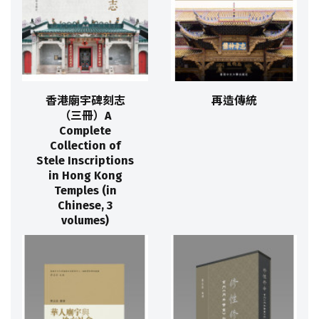
香港廟宇碑刻志
再造傳統
（三冊）A
Complete
Collection of
Stele Inscriptions
in Hong Kong
Temples (in
Chinese, 3
volumes)