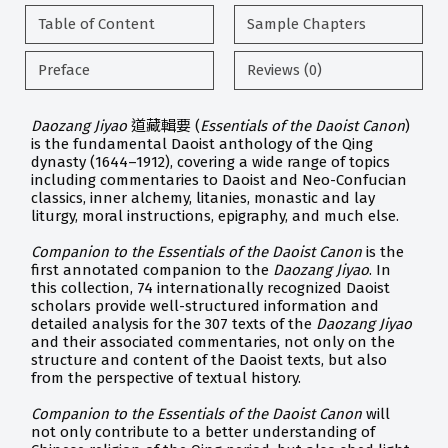
Table of Content
Sample Chapters
Preface
Reviews (0)
Daozang Jiyao
道藏輯要 (
Essentials of the Daoist Canon
)
is the fundamental Daoist anthology of the Qing
dynasty (1644–1912), covering a wide range of topics
including commentaries to Daoist and Neo-Confucian
classics, inner alchemy, litanies, monastic and lay
liturgy, moral instructions, epigraphy, and much else.
Companion to the Essentials of the Daoist Canon
is the
first annotated companion to the
Daozang Jiyao
. In
this collection, 74 internationally recognized Daoist
scholars provide well-structured information and
detailed analysis for the 307 texts of the
Daozang Jiyao
and their associated commentaries, not only on the
structure and content of the Daoist texts, but also
from the perspective of textual history.
Companion to the Essentials of the Daoist Canon
will
not only contribute to a better understanding of