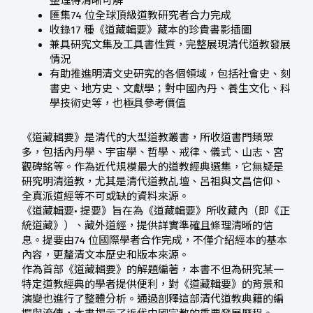
整理得清晰可解
匯集74 位全球頂級道教研究者合力完成
收錄17 種《道藏輯要》藏本的珍貴書影插圖
兼具研究文集及工具書性質，完整展現清代道教發展
情況
有助推進明清文史研究的各個領域，包括社會史、刻
書史、地方史、文獻學；對中國內丹、養生文化、科
學技術史等，也極具參考價值
《道藏輯要》是清代的大型道教叢書，所收道書門類眾
多，包括內丹學、宇宙學、哲學、戒律、儀式、山志、宮
觀碑銘等。作為近代規模最大的道教經典選集，它無疑是
研究明清道教，尤其是清代道教乩壇、呂祖與文昌信仰、
全真派道經等不可或缺的資料來源。
《道藏輯要• 提要》旨在為《道藏輯要》所收藏內（即《正
統道藏》）、藏外道經，提供詳實準確且條理清晰的信
息。提要由74 位國際學者合作完成，不僅介紹經本的基本
內容，更釐清文本歷史和版本來源。
作為首部《道藏輯要》的解題編著，本書不但為研究某一
特定道教經典的學者提供便利，對《道藏輯要》的背景和
演變也進行了整體分析。通過剖釋這部清代道教典籍的編