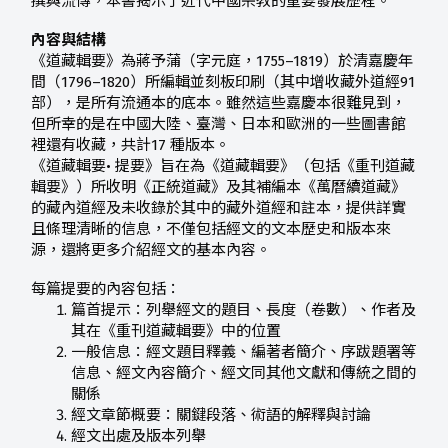
撰與流傳，本書揭示了近代中國宗教的重要發展歷程。
內容與結構
《道藏輯要》為蔣予蒲（字元庭，1755–1819）於清嘉慶年
間（1796–1820）所編輯並刻板印刷（其中增收藏外道經91
部），是所有流通本的底本。雖然這些嘉慶本很難見到，
但所幸的是在中國大陸、臺灣、日本和歐洲的一些圖書館
裡還有收藏，共計17 種版本。
《道藏輯要• 提要》旨在為《道藏輯要》（包括《重刊道藏
輯要》）所收明《正統道藏》及其補編本《萬曆續道藏》
的藏內道經及未收錄於其中的藏外道經和註本，提供詳實
且條理清晰的信息，不僅包括經文的文本歷史和版本來
源，還將更多介紹經文的基本內容。
每篇提要的內容包括：
篇首提示：列舉經文的題目、長度（卷數）、作者及
其在《重刊道藏輯要》中的位置
一般信息：經文題目釋義、編著者簡介、序跋題署等
信息、經文內容簡介、經文同其他文獻和傳統之間的
關係
經文章節概要：關鍵段落、術語的解釋與討論
經文出處及版本列舉