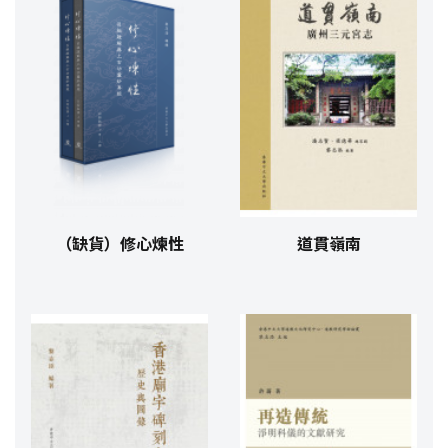
（缺貨）修心煉性
道貫嶺南