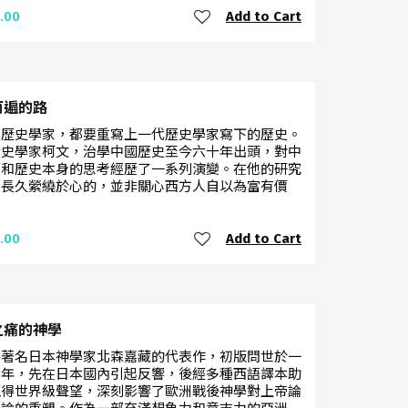
Add to Cart
.00
兩遍的路
代歷史學家，都要重寫上一代歷史學家寫下的歷史。
歷史學家柯文，治學中國歷史至今六十年出頭，對中
史和歷史本身的思考經歷了一系列演變。在他的研究
中長久縈繞於心的，並非關心西方人自以為富有價
Add to Cart
.00
之痛的神學
為著名日本神學家北森嘉藏的代表作，初版問世於一
六年，先在日本國內引起反響，後經多種西語譯本助
贏得世界級聲望，深刻影響了歐洲戰後神學對上帝論