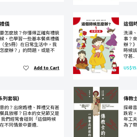
桌禮儀
這個
要怎麼放？你懂得正確有禮貌
洗澡
候，也學習一些基本餐桌禮儀
事？
（全5冊）在日常生活中，我
辦？
怎麼辦？」的問題，或是不
時候
守甚..
Add to Cart
US$15
系列套裝)
傳教
意的？出席婚禮、葬禮又有甚
探尋
餐具放哪？日本的女兒節又是
跌宕
，我們經常會碰到「這個時候
年工
不同情景中要遵..
為了帶