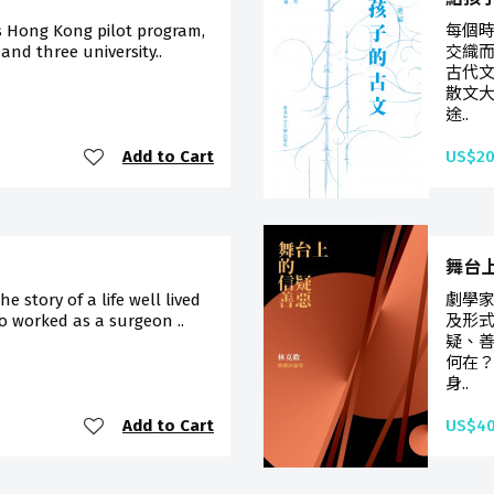
s Hong Kong pilot program,
每個
 and three university..
交織
古代
散文
途..
Add to Cart
US$20
舞台
he story of a life well lived
劇學
 worked as a surgeon ..
及形
疑、
何在
身..
Add to Cart
US$40