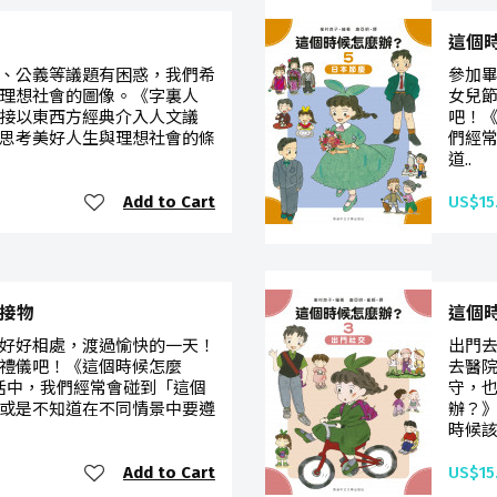
這個
、公義等議題有困惑，我們希
參加
理想社會的圖像。《字裏人
女兒
接以東西方經典介入人文議
吧！
思考美好人生與理想社會的條
們經
道..
Add to Cart
US$15
人接物
這個
好好相處，渡過愉快的一天！
出門
禮儀吧！《這個時候怎麼
去醫
活中，我們經常會碰到「這個
守，
或是不知道在不同情景中要遵
辦？
時候該.
Add to Cart
US$15