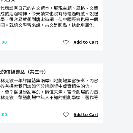
時代應該有自己的古文選本，展現主題、風格、文體
而成的活潑精神，今天讀來也沒有絲毫過時感。說起
文學，很容易就想到唐宋詩詞，但中國歷來也是一個
大國。就語文學習來說，古文是起點，捨此別無他
Add to Cart
.00
上的信疑善惡（共三冊）
家林克歡十年評論結集兩岸四地劇場繁富多彩，內容
式各有探索我們該如何分辨劇場中虛實相生的信、
善、惡？俗世紛亂浮沉，價值失焦，當今劇場的力量
？林克歡，華語劇場中無人不知的戲劇學家，著作等
Add to Cart
.00