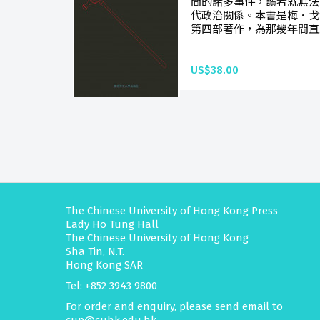
間的諸多事件，讀者就無法
代政治關係。本書是梅．戈
第四部著作，為那幾年間直至1
US$38.00
The Chinese University of Hong Kong Press
Lady Ho Tung Hall
The Chinese University of Hong Kong
Sha Tin, N.T.
Hong Kong SAR
Tel: +852 3943 9800
For order and enquiry, please send email to