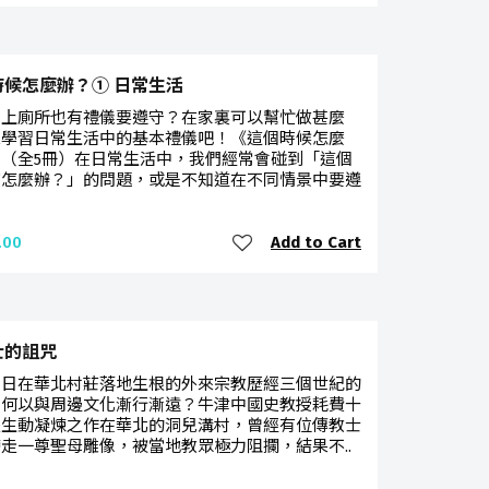
時候怎麼辦？① 日常生活
、上廁所也有禮儀要遵守？在家裏可以幫忙做甚麼
來學習日常生活中的基本禮儀吧！《這個時候怎麼
》（全5冊）在日常生活中，我們經常會碰到「這個
該怎麼辦？」的問題，或是不知道在不同情景中要遵
Add to Cart
.00
士的詛咒
昔日在華北村莊落地生根的外來宗教歷經三個世紀的
，何以與周邊文化漸行漸遠？牛津中國史教授耗費十
夫生動凝煉之作在華北的洞兒溝村，曾經有位傳教士
走一尊聖母雕像，被當地教眾極力阻攔，結果不..