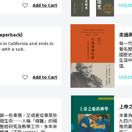
Add to Cart
US$25
aperback)
走過
ns in California and ends in
每一
e with a sub..
著名
國歷
生涯
值..
Add to Cart
US$23
上帝
做一些事情，又或者從事某些
本書
個生命⋯⋯人稱「楊醫」的楊
九四
聖經研究及教學工作，多年來
推而