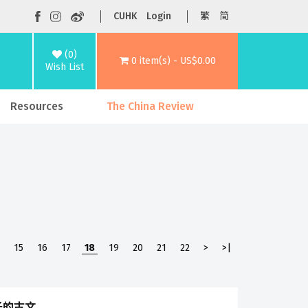
CUHK
Login
繁
简
(0)
0 item(s) - US$0.00
Wish List
Resources
The China Review
15
16
17
18
19
20
21
22
>
>|
子的古文