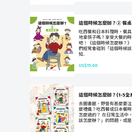
這個時候怎麼辦？② 餐
吃西餐和日本料理時，餐具
地拿筷子嗎？享受大餐的時
吧！《這個時候怎麼辦？》
們經常會碰到「這個時候該
知..
US$15.00
這個時候怎麼辦？(1-5全
去圖書館、野營有甚麼要注
麼禮儀？吃西餐或日本餐時
怎麼過的？ 在日常生活中
該怎麼辦？」的問題，或是在