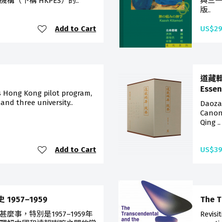
（下稱 HKPES）的..
與三
版..
Add to Cart
US$29
道藏輯
Essen
s Hong Kong pilot program,
 and three university..
Daoza
Canon
Qing ..
Add to Cart
US$39
史 1957–1959
The T
麼事，特別是1957–1959年
Revisi