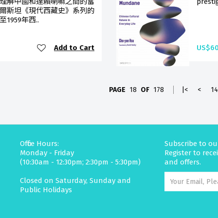
理解中國和達賴喇嘛之間的當
presti
爾斯坦《現代西藏史》系列的
959年西..
Add to Cart
US$60
PAGE
18
OF
178
|<
<
14
Office Hours:
Subscribe to ou
Monday - Friday
Register to rec
(10:30am - 12:30pm; 2:30pm - 5:30pm)
and offers.
Closed on Saturday, Sunday and
Public Holidays