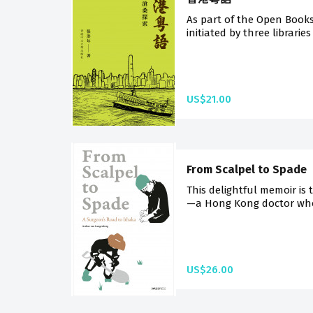
As part of the Open Book
initiated by three libraries
US$21.00
From Scalpel to Spade
This delightful memoir is t
—a Hong Kong doctor who
US$26.00