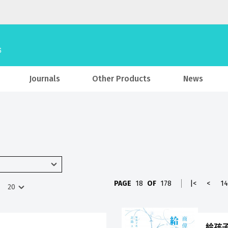
Journals
Other Products
News
PAGE
18
OF
178
|<
<
14
給孩