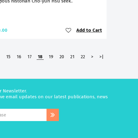
gious historian Cho-yun Hsu seek..
Add to Cart
.00
15
16
17
18
19
20
21
22
>
>|
r Newsletter.
eive email updates on our latest publications, news