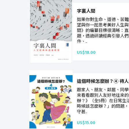
字裏人間
如果你對生命、道德、苦難
望與你一起思考美好人生與
間》的編纂目標很清晰：直
題，透過研讀經典引發人們
件、..
US$18.00
這個時候怎麼辦？④ 待
跟家人、朋友、鄰居、同學
來看看跟別人友好地往來的
辦？》（全5冊）在日常生
時候該怎麼辦？」的問題，
守甚..
US$15.00