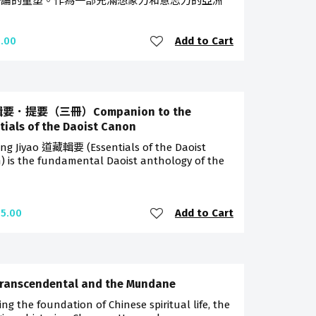
一論的重塑。作為一部充滿想象力和意志力的亞洲
Add to Cart
.00
要．提要（三冊）Companion to the
tials of the Daoist Canon
ng Jiyao 道藏輯要 (Essentials of the Daoist
) is the fundamental Daoist anthology of the
Add to Cart
5.00
ranscendental and the Mundane
ting the foundation of Chinese spiritual life, the