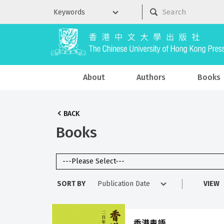
About
Authors
Books
BACK
Books
SORT BY
VIEW
香港粵語