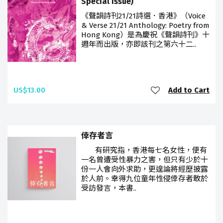
Special Issue)
《聲韻詩刊21/21詩選．香港》（Voice
& Verse 21/21 Anthology: Poetry from
Hong Kong）是為慶祝《聲韻詩刊》十
週年而出版，亦即該刊之第六十二..
US$13.00
Add to Cart
倖存者言
有研究指，香港每七名女性，便有
一名曾遭受性暴力之害，但只有少於十
份一人會向外求助，更遑論將經歷披露
於人前。幸得九位童年性侵倖存者敢於
受訪發言，本書..