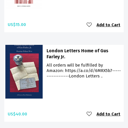
US$15.00
Add to Cart
London Letters Home of Gus
Farley Jr.
All orders will be fulfilled by
Amazon: https://a.co/d/6MRX5b7-----
-------------London Letters ..
US$40.00
Add to Cart