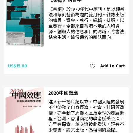
《書譜》的日子
《書譜》於1970年代中創刊，是以純書
法和篆刻藝術為題的雙月刊。雜誌出版
的構思、資金、執行、編輯、排版，以
至發行，全部來自香港本地的人和資
源。創辦人的信念和目的清晰，將書法
結合生活。這份通俗的雜誌面向..
US$15.00
Add to Cart
2020中國效應
進入新千禧世紀以來，中國大陸的發展
不但帶動了自身經濟、社會、科研等改
變，亦牽動了周邊地區及全球的發展進
程。台灣、香港兩地的學者感受至深，
亦早有探索，並交流彼此看法，現有不
少專書、論文出版，為相關問題提..