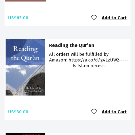
US$65.00
Add to Cart
Reading the Qur’an
All orders will be fulfilled by
Amazon: https://a.co/d/g4LzUW2-----
-------------Is Islam necess..
US$30.00
Add to Cart