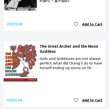
的變化。當中國的..
US$25.00
Add to Cart
The Great Archer and the Moon
Goddess
Gods and Goddesses are not always
perfect, what did Chang E do to have
herself ending up alone on th..
US$13.00
Add to Cart