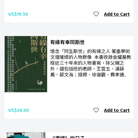
US$19.50
Add to Cart
有緣有幸同斯世
憶念「同生斯世」的有緣之人 著墨學術
文壇璀燦的人物群像 本書收錄金耀基教
授近三十年來的人物書寫，除父親之
外，還包括他的老師，王雲五、浦薛
鳳、鄒文海；錢穆、徐復觀、費孝通..
US$26.00
Add to Cart