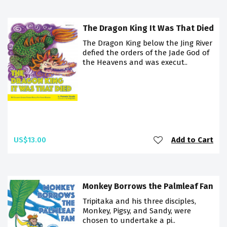
The Dragon King It Was That Died
The Dragon King below the Jing River
defied the orders of the Jade God of
the Heavens and was execut..
US$13.00
Add to Cart
Monkey Borrows the Palmleaf Fan
Tripitaka and his three disciples,
Monkey, Pigsy, and Sandy, were
chosen to undertake a pi..