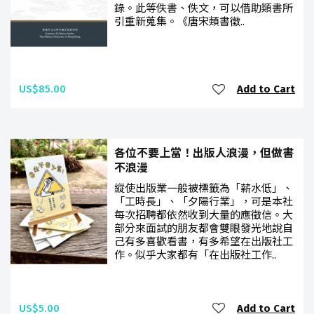
錄。此等佚書、佚文，可以借助類書所
引重新蒐集。《唐宋類書徵..
US$85.00
Add to Cart
各位不要上當！出版人浪漫，但做書
不浪漫
縱使出版業一般被標籤為「薪水低」、
「工時長」、「夕陽行業」，可是本社
每次招聘都依然收到大量的應徵信。大
部分來面試的朋友都會雙眼發光地說自
己有多喜歡看書，有多希望在出版社工
作。似乎大家都有「在出版社工作..
US$5.00
Add to Cart