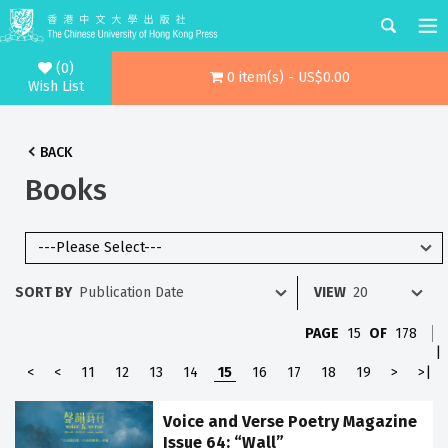
(0)
0 item(s) - US$0.00
Wish List
BACK
Books
SORT BY
VIEW
PAGE
15
OF
178
|
<
<
11
12
13
14
15
16
17
18
19
>
>|
Voice and Verse Poetry Magazine
Issue 64: “Wall”