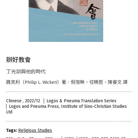
辦好教會
丁光訓與他的時代
魏克利（Philip L. Wickeri）著．倪雪映、任曉哲、陳睿文 譯
Chinese , 2022/12
Logos & Pneuma Translation Series
Logos and Pneuma Press, Institute of Sino-Christian Studies
Ltd
Tags:
Religious Studies