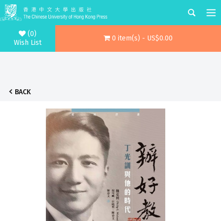
(0)
0 item(s) - US$0.00
Wish List
BACK