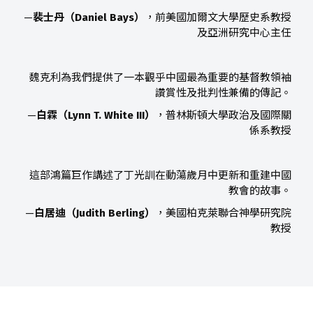
—
裴士丹（Daniel Bays）
，前美國加爾文大學歷史系教授
及亞洲研究中心主任
魏克利為我們提供了一本觀乎中國最為重要的基督教領袖
讚賞性及批判性兼備的傳記。
—
白霖（Lynn T. White III）
，普林斯頓大學政治及國際關
係系教授
這部鴻篇巨作講述了丁光訓在動蕩歲月中更新和重建中國
教會的故事。
—
白居迪（Judith Berling）
，美國柏克萊聯合神學研究院
教授