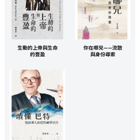
生動的上帝與生命
你在哪兒——流散
的豐盈
與身份尋索