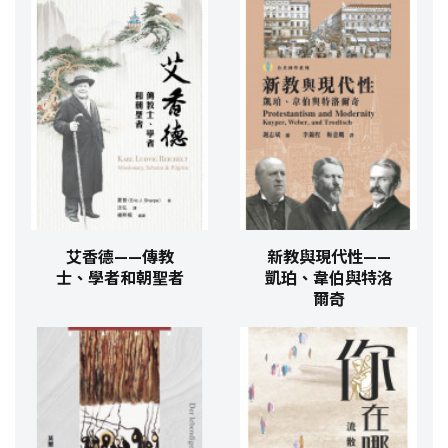
艾香德——傳教
新教與現代性——
士、學者和朝聖者
凱珀、韋伯與特洛
爾奇