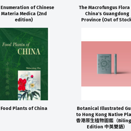
 Enumeration of Chinese
The Macrofungus Flora 
Materia Medica (2nd
China's Guangdong
edition)
Province (Out of Stock
Food Plants of China
Botanical Illustrated Gu
to Hong Kong Native Pl
香港原生植物圖鑑（Biling
Edition 中英雙語）