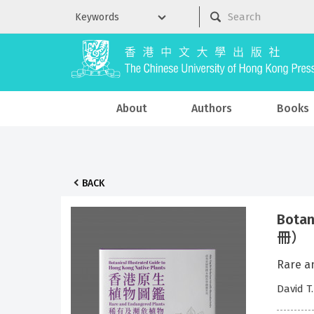
About
Authors
Books
BACK
Botan
冊）（B
Rare 
David 