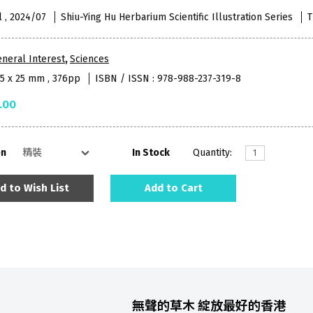
l , 2024/07
Shiu-Ying Hu Herbarium Scientific Illustration Series
T
neral Interest
,
Sciences
95 x 25 mm , 376pp
ISBN / ISSN : 978-988-237-319-8
.00
on
In Stock
Quantity:
d to Wish List
Add to Cart
無聲的草木
綻放最好的香港