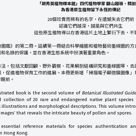
「胡秀英植物標本館」四代植物學家 翻山越嶺、精
為香港原生植物留下永恆的傳記
20個珍貴而稀有的名字，在遺憾失去它們前
認識它們越深，越能與它們共生
這些原生植物得以在香港這片土地上繁衍下去，不
物圖鑑》的第二冊。延續第一冊結合科學繪圖和植物藝術墨線圖的方式
例和名錄的保護，並在香港生態系統中扮演著重要角色。
方法，包括文獻回顧、野外觀察、花果解剖結構研究和墨線圖等，去
訊，促進植物保育工作的進展。本冊更新增「掃描電子顯微鏡圖像」
者眼前。
ustrated book is the second volume of
Botanical Illustrated Gui
d collection of 20 rare and endangered native plant species f
 illustrations and morphological descriptions. This volume int
Images’ that reveals the intricate beauty of pollen and spores.
 essential reference materials for species authentication and
 in Hong Kong.