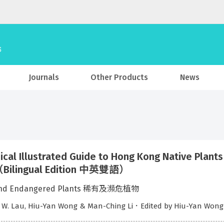
Journals
Other Products
News
ical Illustrated Guide to Hong Kong Native
ilingual Edition 中英雙語）
and Endangered Plants 稀有及瀕危植物
T. W. Lau, Hiu-Yan Wong & Man-Ching Li．Edited by H