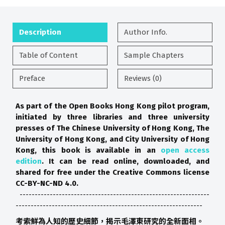
Description
Author Info.
Table of Content
Sample Chapters
Preface
Reviews (0)
As part of the Open Books Hong Kong pilot program,
initiated by three libraries and three university
presses of The Chinese University of Hong Kong, The
University of Hong Kong, and City University of Hong
Kong, this book is available in an
open access
edition
. It can be read online, downloaded, and
shared for free under the Creative Commons license
CC-BY-NC-ND 4.0.
---------------------------------------------------------------
--------------------------------------------------------------
考索鮮為人知的歷史細節，揭示毛澤東研究的全新面相。