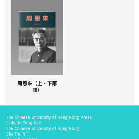
周恩來（上、下兩
冊）
The Chinese University of Hong Kong Press
Lady Ho Tung Hall
The Chinese University of Hong Kong
Sha Tin, N.T.