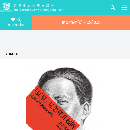
(0)
0 item(s) - US$0.00
Wish List
BACK