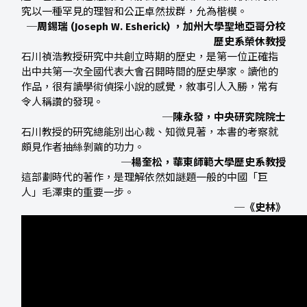
究以一種罕見的理智和公正卓然拔群，允為楷模。
─周錫瑞 (Joseph W. Esherick) ，加州大學聖地亞哥分校
歷史系榮休教授
石川禎浩教授研究中共創立時期的歷史，是第一位正確指
出中共第一次全國代表大會召開時間的歷史學家。讀他的
作品，很有讀學術偵探小說的感覺，敘事引人入勝，常有
令人稱讚的發現。
─陳永發，
中央研究院院士
石川教授的研究總能別出心裁、知微見著，本書的考察就
頗見作者抽絲剝繭的功力。
─楊奎松，
華東師範大學
歷史系教授
這部劃時代的著作，是理解依然如謎題一般的中國「巨
人」毛澤東的重要一步。
─《史林》