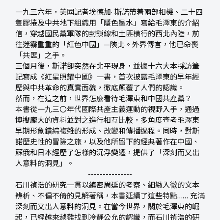
一九三六年，美國記者埃德加· 斯諾帶着兩部相機、二十四
隻膠捲及中共地下組織用「隱色墨水」寫給毛澤東的介紹
信，穿越國民黨軍隊的封鎖線和土匪橫行的西北內陸，前
往迷霧重重的「紅色中國」—陝北。外界傳言，他已命喪
「共匪」之手。
三個月後，斯諾卻突然在北平現身，並據十六大本採訪筆
記寫成《紅星照耀中國》一書，首次披露毛澤東的早年經
歷與中共革命的真實面貌，徹底顛覆了人們的認識。
然而，在這之前，世界怎麼看待毛澤東和中國共產黨？
本書從一九三〇年代國際共產主義運動的視野入手，通過
博搜龐大的資料並對之進行相互比較，多角度查考毛澤東
早期形象錯綜複雜的形成、改變和傳播過程。同時，對斯
諾歷史性的冒險之旅，以及他所留下的經典著作在中國、
蘇俄和日本經歷了怎樣的沉浮變遷，提供了「深刻而又出
人意料的洞見」。
---------------
石川禎浩的研究一貫以縝密周延的考察、細緻入微的文本
辨析、不偏不倚的見解著稱，本書延續了這些特點…… 充滿
深刻而又出人意料的洞見。在當今世界，關於毛澤東的崛
起，已經越來越難找到冷靜公允的認識，而石川禎浩的研