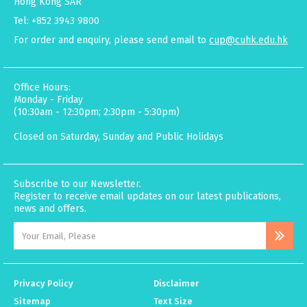
Hong Kong SAR
Tel: +852 3943 9800
For order and enquiry, please send email to
cup@cuhk.edu.hk
Office Hours:
Monday - Friday
(10:30am - 12:30pm; 2:30pm - 5:30pm)
Closed on Saturday, Sunday and Public Holidays
Subscribe to our Newsletter.
Register to receive email updates on our latest publications,
news and offers.
Privacy Policy
Disclaimer
Sitemap
Text Size