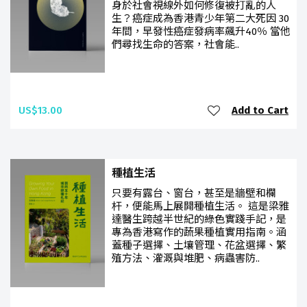
身於社會視線外如何修復被打亂的人
生？癌症成為香港青少年第二大死因 30
年間，早發性癌症發病率飆升40％ 當他
們尋找生命的答案，社會能..
US$13.00
Add to Cart
種植生活
只要有露台、窗台，甚至是牆壁和欄
杆，便能馬上展開種植生活。 這是梁雅
達醫生跨越半世紀的綠色實踐手記，是
專為香港寫作的蔬果種植實用指南。涵
蓋種子選擇、土壤管理、花盆選擇、繁
殖方法、灌溉與堆肥、病蟲害防..