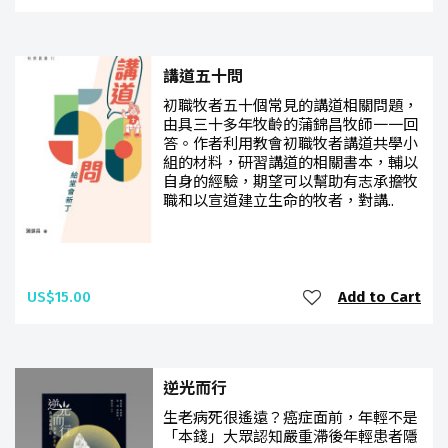
講道五十問
初職牧者五十個常見的講道相關問題，
由具三十多年牧齡的蒲錦昌牧師一一回
答。作者利用教會初職牧者講道共學小
組的材料，研習講道的相關書本，輔以
自身的經驗，期望可以幫助有志承擔牧
職和以宣道建立生命的牧者，對講..
US$15.00
Add to Cart
逆光而行
生老病死很遙遠？癌症面前，年輕不是
「本錢」大眾認知嚴重滯後年輕患者隱