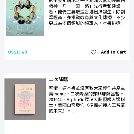
的主要祖籍地之一。潮汕人富向外開拓
精神，乃「一帶一路」先行者和建設
者，他們主要取道香港出洋謀生，除創
業經商，亦推動教育與文化傳播，不少
更成為多個領域的領軍人。本書挑選..
US$13.40
Add to Cart
二次降臨
可惜，這本書並沒有教大家製作共產主
義meme，二次降臨的亦非耶穌基督。
2016年，AlphaGo爆冷大勝頂級人類棋
士，美國白宮發佈《準備迎接人工智能
的未來》。 ..