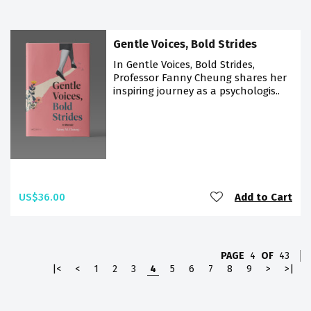
Gentle Voices, Bold Strides
In Gentle Voices, Bold Strides,
Professor Fanny Cheung shares her
inspiring journey as a psychologis..
US$36.00
Add to Cart
PAGE
4
OF
43
|<
<
1
2
3
4
5
6
7
8
9
>
>|