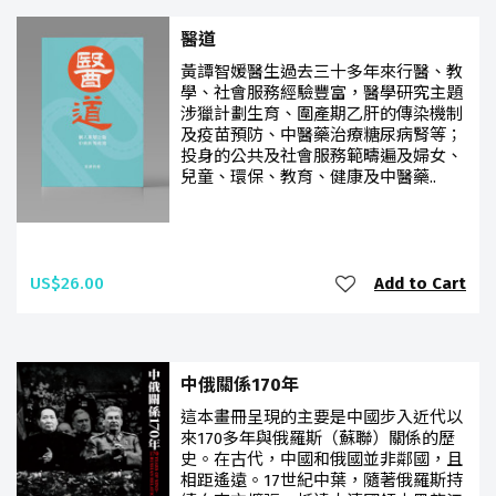
醫道
黃譚智媛醫生過去三十多年來行醫、教
學、社會服務經驗豐富，醫學研究主題
涉獵計劃生育、圍產期乙肝的傳染機制
及疫苗預防、中醫藥治療糖尿病腎等；
投身的公共及社會服務範疇遍及婦女、
兒童、環保、教育、健康及中醫藥..
US$26.00
Add to Cart
中俄關係170年
這本畫冊呈現的主要是中國步入近代以
來170多年與俄羅斯（蘇聯）關係的歷
史。在古代，中國和俄國並非鄰國，且
相距遙遠。17世紀中葉，隨著俄羅斯持