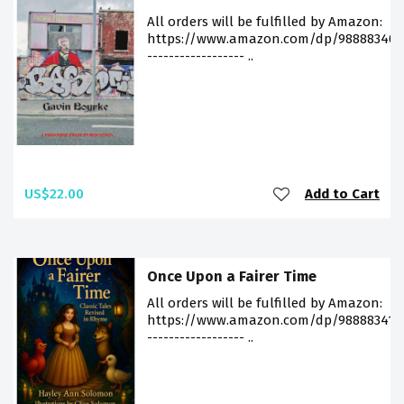
All orders will be fulfilled by Amazon:
https://www.amazon.com/dp/988883406
------------------ ..
US$22.00
Add to Cart
Once Upon a Fairer Time
All orders will be fulfilled by Amazon:
https://www.amazon.com/dp/988883412
------------------ ..