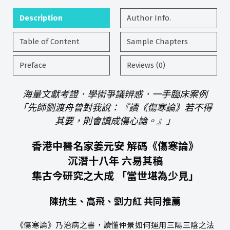
Description
Author Info.
Table of Content
Sample Chapters
Preface
Reviews (0)
海量文獻考證．學術爭議辨惑．一手臨床案例
「先師劉渡舟曾對我說：『讀《傷寒論》若不得
其要，則會讀成傷心論。』」
香港中醫名家姜元安 解碼《傷寒論》
沉潛十八年 六易其稿
集古今研究之大成 「當世堪為少見」
陳抗生、高飛、劉力紅 共同推薦
《傷寒論》乃治病之書，讀懂仲景如何運用三陽三陰之法