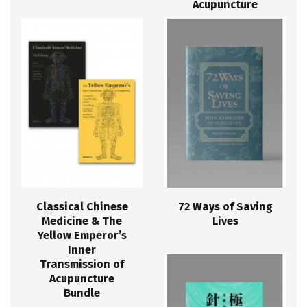
Acupuncture
Classical Chinese
72 Ways of Saving
Medicine & The
Lives
Yellow Emperor’s
Inner
Transmission of
Acupuncture
Bundle