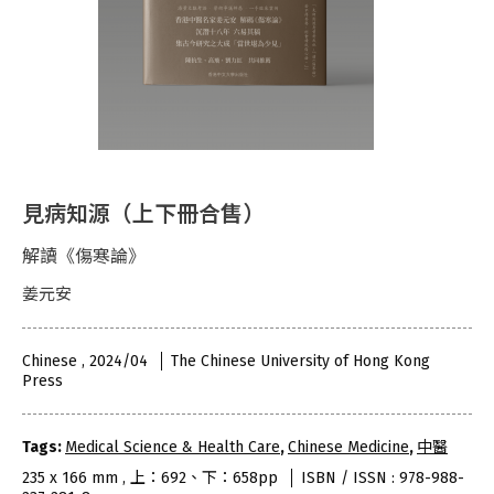
見病知源（上下冊合售）
解讀《傷寒論》
姜元安
Chinese , 2024/04
The Chinese University of Hong Kong
Press
Tags:
Medical Science & Health Care
,
Chinese Medicine
,
中醫
235 x 166 mm , 上：692、下：658pp
ISBN / ISSN : 978-988-