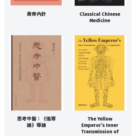
黃帝內針
Classical Chinese
Medicine
思考中醫：《傷寒
The Yellow
論》導論
Emperor’s Inner
Transmission of