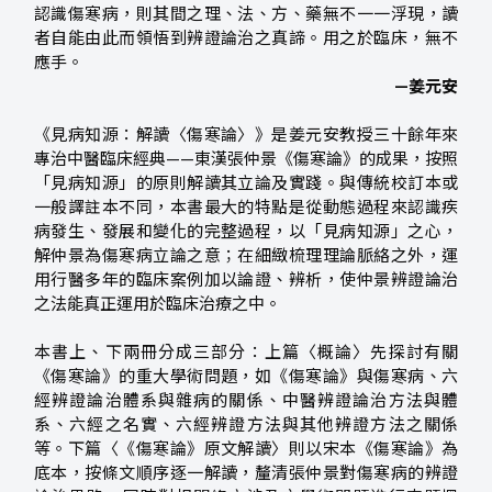
認識傷寒病，則其間之理、法、方、藥無不一一浮現，讀
者自能由此而領悟到辨證論治之真諦。用之於臨床，無不
應手。
—姜元安
《見病知源：解讀〈傷寒論〉》是姜元安教授三十餘年來
專治中醫臨床經典——東漢張仲景《傷寒論》的成果，按照
「見病知源」的原則解讀其立論及實踐。與傳統校訂本或
一般譯註本不同，本書最大的特點是從動態過程來認識疾
病發生、發展和變化的完整過程，以「見病知源」之心，
解仲景為傷寒病立論之意；在細緻梳理理論脈絡之外，運
用行醫多年的臨床案例加以論證、辨析，使仲景辨證論治
之法能真正運用於臨床治療之中。
本書上、下兩冊分成三部分：上篇〈概論〉先探討有關
《傷寒論》的重大學術問題，如《傷寒論》與傷寒病、六
經辨證論治體系與雜病的關係、中醫辨證論治方法與體
系、六經之名實、六經辨證方法與其他辨證方法之關係
等。下篇〈《傷寒論》原文解讀〉則以宋本《傷寒論》為
底本，按條文順序逐一解讀，釐清張仲景對傷寒病的辨證