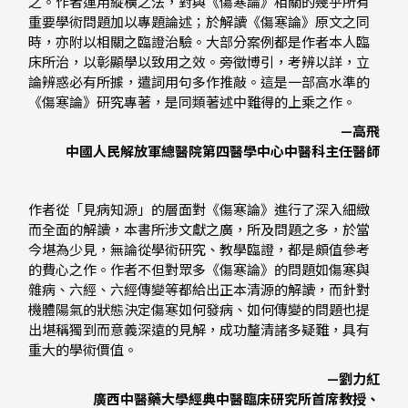
之。作者運用縱橫之法，對與《傷寒論》相關的幾乎所有
重要學術問題加以專題論述；於解讀《傷寒論》原文之同
時，亦附以相關之臨證治驗。大部分案例都是作者本人臨
床所治，以彰顯學以致用之效。旁徵博引，考辨以詳，立
論辨惑必有所據，遣詞用句多作推敲。這是一部高水準的
《傷寒論》研究專著，是同類著述中難得的上乘之作。
—
高飛
中國人民解放軍總醫院第四醫學中心中醫科主任醫師
作者從「見病知源」的層面對《傷寒論》進行了深入細緻
而全面的解讀，本書所涉文獻之廣，所及問題之多，於當
今堪為少見，無論從學術研究、教學臨證，都是頗值參考
的費心之作。作者不但對眾多《傷寒論》的問題如傷寒與
雜病、六經、六經傳變等都給出正本清源的解讀，而針對
機體陽氣的狀態決定傷寒如何發病、如何傳變的問題也提
出堪稱獨到而意義深遠的見解，成功釐清諸多疑難，具有
重大的學術價值。
—
劉力紅
廣西中醫藥大學經典中醫臨床研究所首席教授、