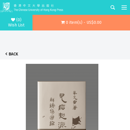
(0)
0 item(s) - US$0.00
Wish List
BACK