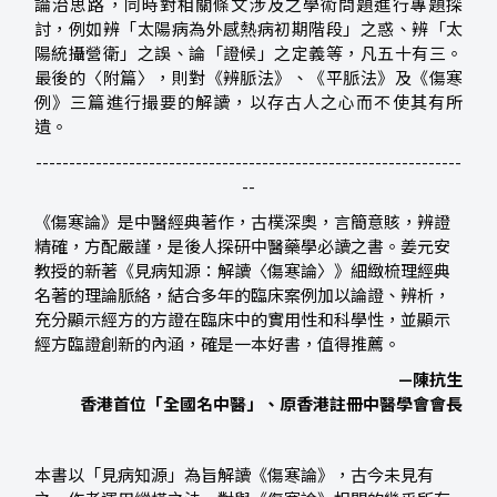
論治思路，同時對相關條文涉及之學術問題進行專題探
討，例如辨「太陽病為外感熱病初期階段」之惑、辨「太
陽統攝營衛」之誤、論「證候」之定義等，凡五十有三。
最後的〈附篇〉，則對《辨脈法》、《平脈法》及《傷寒
例》三篇進行撮要的解讀，以存古人之心而不使其有所
遺。
----------------------------------------------------------------
--
《傷寒論》是中醫經典著作，古樸深奧，言簡意賅，辨證
精確，方配嚴謹，是後人探研中醫藥學必讀之書。姜元安
教授的新著《見病知源：解讀〈傷寒論〉》細緻梳理經典
名著的理論脈絡，結合多年的臨床案例加以論證、辨析，
充分顯示經方的方證在臨床中的實用性和科學性，並顯示
經方臨證創新的內涵，確是一本好書，值得推薦。
—
陳抗生
香港首位「全國名中醫」、原香港註冊中醫學會會長
本書以「見病知源」為旨解讀《傷寒論》，古今未見有