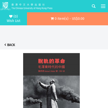
(0)
0 item(s) - US$0.00
Wish List
BACK