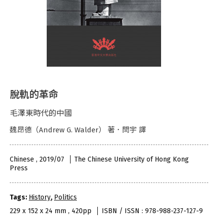
脫軌的革命
毛澤東時代的中國
魏昂德（Andrew G. Walder） 著．閆宇 譯
Chinese , 2019/07
The Chinese University of Hong Kong
Press
Tags:
History
,
Politics
229 x 152 x 24 mm , 420pp
ISBN / ISSN : 978-988-237-127-9