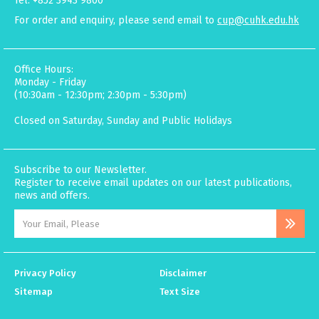
Tel: +852 3943 9800
For order and enquiry, please send email to
cup@cuhk.edu.hk
Office Hours:
Monday - Friday
(10:30am - 12:30pm; 2:30pm - 5:30pm)
Closed on Saturday, Sunday and Public Holidays
Subscribe to our Newsletter.
Register to receive email updates on our latest publications,
news and offers.
Privacy Policy
Disclaimer
Sitemap
Text Size