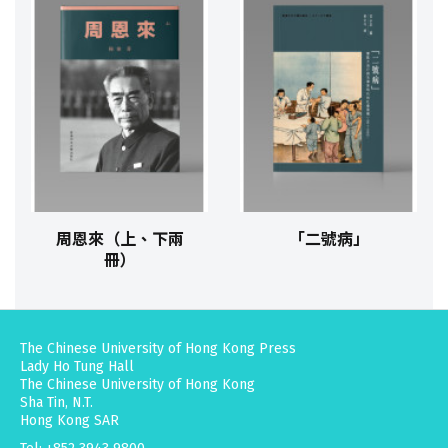
周恩來（上、下兩
「二號病」
冊）
The Chinese University of Hong Kong Press
Lady Ho Tung Hall
The Chinese University of Hong Kong
Sha Tin, N.T.
Hong Kong SAR