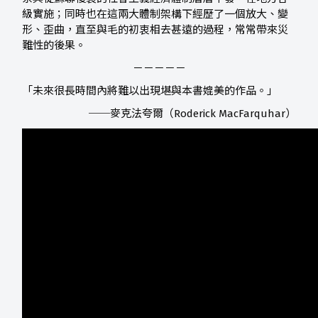
級實施；同時也在這兩大體制架構下經歷了一個放大、變
形、歪曲，直至與毛的初衷相去甚遠的過程，常常帶來災
難性的後果。
－－－－－
「未來很長時間內將難以出現堪與本書媲美的作品。」
──麥克法夸爾（Roderick MacFarquhar）