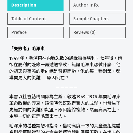
Description
Author Info.
Table of Content
Sample Chapters
Preface
Reviews (0)
「失敗者」毛澤東
1949 年，毛澤東在內戰失敗的邊緣贏得勝利；七年後，他
卻在勝利的邊緣一再遭遇慘敗。無論毛澤東想做什麼，他
的初衷與事態的走向總是背道而馳，他的每一種對策，都
導向更大的災難……原因何在？
－－－－－
本書以社會結構關係為主線，敘述1949–1976 年間毛澤東
革命政權的興衰。這個時代既取得驚人的成就，也發生了
史無前例的災難和動盪。原因錯綜複雜，然而高高在上、
主導一切的正是毛澤東本人。
毛澤東的種種設想和指令，借助高度一致的共產黨組織體
系與從蘇聯複製的社會主義經濟體制層層下發，在地方各