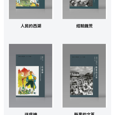
人民的西湖
經驗饑荒
送瘟神
縣裏的文革