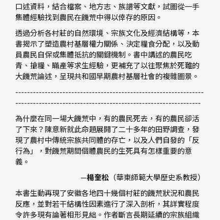
口述資料，結合檔案、地方志、族譜等文獻，試圖從一手
集體經驗找到農民在饑荒中得以倖存的原因。
透過分析各村莊的自然環境、宗族文化及經濟結構等，本
書揭示了塑造農村基層權力關係、決定糧食分配，以及動
員農民自保或集體抵抗的關鍵機制。書中講述的農民吃
青、搶糧、瞞產等求生經驗，更補充了以往聚焦於死難的
大饑荒論述，呈現共和國早期農村基層社會的複雜圖景。
----------------------------------------------------------------
---------------------------------------------------------------
為什麼在同一場大饑荒中，有的農民死去，有的農民卻活
了下來？陳意新就此命題展開了二十多年的田野調查，發
現了農村中傳統宗族共同體的存亡，以及人們自發的「反
行為」，對饑荒期間個體農民的生死具有怎樣重要的意
義。
—
楊奎松
（華東師範大學歷史系教授）
本書生動再現了安徽各地四十幾個村莊的饑荒狀況和農民
反應，並對若干結構性因素進行了深入剖析，其詳實程度
令許多現有論著相形見絀。作者斷言長期延續的宗族組織