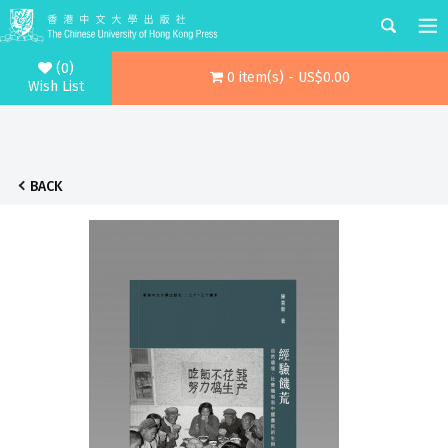
(0)
0 item(s) - US$0.00
Wish List
BACK