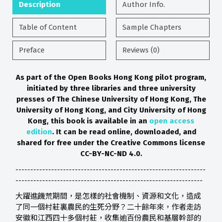
Description
Author Info.
Table of Content
Sample Chapters
Preface
Reviews (0)
As part of the Open Books Hong Kong pilot program,
initiated by three libraries and three university
presses of The Chinese University of Hong Kong, The
University of Hong Kong, and City University of Hong
Kong, this book is available in an
open access
edition
. It can be read online, downloaded, and
shared for free under the Creative Commons license
CC-BY-NC-ND 4.0.
----------------------------------------------------------------
---------------------------------------------------------------
大躍進饑荒期間，是怎樣的社會機制、資源和文化，造成
了同一個村莊裏農民的生死分野？二十餘年來，作者走訪
安徽和江西四十多個村莊，收集逾百份農民和基層幹部的