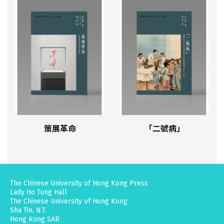
策展革命
「二號病」
The Chinese University of Hong Kong Press
Lady Ho Tung Hall
The Chinese University of Hong Kong
Sha Tin, N.T.
Hong Kong SAR