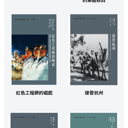
的集體殺戮
紅色工程師的崛起
接管杭州