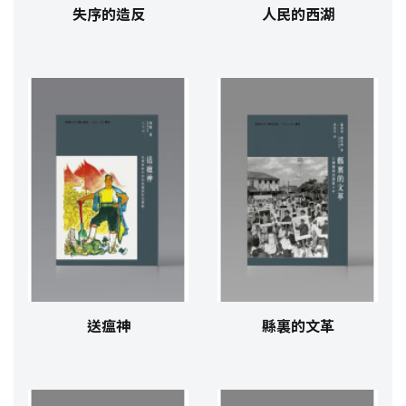
失序的造反
人民的西湖
送瘟神
縣裏的文革