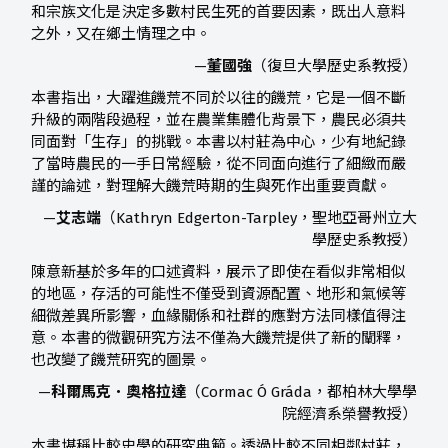
和宗族文化是決定多數村民生死的首要因素，既出人意料
之外，又在鄉土情理之中。
—
董國強
（復旦大學歷史系教授）
本書指出，大躍進饑荒不同於以往的饑荒，它是一個不斷
升級的兩階段過程，並在農業集體化背景下，農民必須共
同面對「生存」的挑戰。本書以村莊為中心，少有地紀錄
了當時農民的一手日常經驗，從不同面向進行了細緻而嚴
謹的論述，對理解大饑荒時期的生與死作出重要貢獻。
—
艾志端
（Kathryn Edgerton-Tarpley，聖地亞哥州立大
學歷史系教授）
陳意新基於多年的口述資料，展示了即使在看似非常相似
的地區，存活的可能性不僅受到資源配置、地形和氣候等
細微差異所影響，血緣關係和社群的應對方法同樣值得注
意。本書的微觀研究方法不僅為大饑荒提供了新的闡釋，
也改變了饑荒研究的圖景。
—
科爾馬克．奧格拉達
（Cormac Ó Gráda，都柏林大學學
院經濟系榮譽教授）
本書堪稱比較史學的研究典範。透過比較不同相鄰村莊，