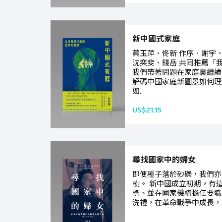
新中國式家庭
蔡玉萍、佟新 作序．謝宇
沈奕斐、錢岳 共同推薦「
我們帶著問題在家庭裏繼續
解碼中國家庭新圖景如何理
如..
US$21.15
尋找國家中的婦女
即便種子落於砂礫，我們亦
樹。 新中國成立初期，有
標、並在國家機構擔任要職
洗禮，在革命戰爭中成長，