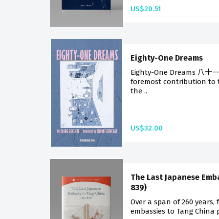
US$20.51
Eighty-One Dreams
Eighty-One Dreams 八十一
foremost contribution to t
the ..
US$32.00
The Last Japanese Emba
839)
Over a span of 260 years,
embassies to Tang China pl