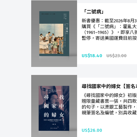
「二號病」
新書優惠：截至2026年8
購買《「二號病」：霍亂大
（1961–1965）》，即
暫停，寄送美國運費目前按照
US$18.40
US$23.00
尋找國家中的婦女【簽名
《尋找國家中的婦女》初版
贈限量藏書票一張，共四款
的句子，以燙銀工藝製作，
親筆簽名及編號，別具收藏
US$26.00