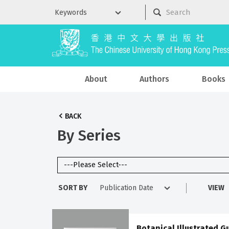
About
Authors
Books
BACK
By Series
SORT BY
VIEW
Botanical Illustrated 