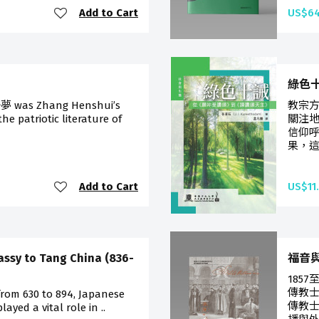
Add to Cart
US$64
綠色
夢 was Zhang Henshui’s
教宗方
he patriotic literature of
關注
信仰
果，這
Add to Cart
US$11
ssy to Tang China (836-
福音
1857
傳教
 from 630 to 894, Japanese
傳教
ayed a vital role in ..