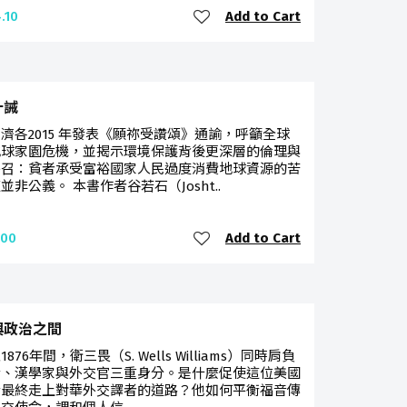
Add to Cart
.10
十誡
濟各2015 年發表《願祢受讚頌》通諭，呼籲全球
地球家園危機，並揭示環境保護背後更深層的倫理與
呼召：貧者承受富裕國家人民過度消費地球資源的苦
並非公義。 本書作者谷若石（Josht..
Add to Cart
.00
與政治之間
至1876年間，衛三畏（S. Wells Williams）同時肩負
士、漢學家與外交官三重身分。是什麼促使這位美國
士最終走上對華外交譯者的道路？他如何平衡福音傳