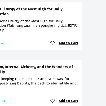
t Liturgy of the Most High for Daily
ation
oist Liturgy of the Most High for Daily
ation (Taishang xuanmen gongke jing 太上玄門功
 p..
Add to Cart
.46
m, Internal Alchemy, and the Wonders of
ity
 keeping the mind clear and calm was, for
ost-Tang Daoists, the path to eternal life and..
Add to Cart
.23