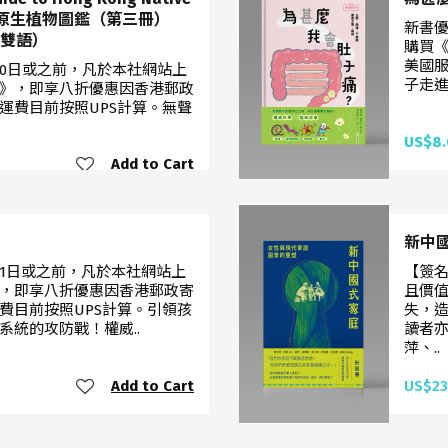
I) 香港原生植物圖鑑（第三冊）
新書優
 中英雙語）
購買
美國服
月30日或之前，凡於本社網站上
子走進
I》，即享八折優惠因香港郵政
運費目前按照UPS計算。無聲
US$8.
Add to Cart
新中
月31日或之前，凡於本社網站上
【簽名
，即享八折優惠因香港郵政寄
且價
費目前按照UPS計算。引領孩
失，
系統的攻防戰！權威..
讀者
萍、..
Add to Cart
US$23