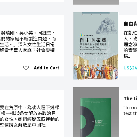
自由
、吳曉剛、吳小英、同鈺瑩、
在凱
我們的家庭不斷製造問題，而
人、
生活。」深入女性生活日常
理念
解當代華人家庭？社會變遷
的實
稱..
Add to Cart
US$24
The L
要在荒原中，為後人種下幾棵
“In or
這樣一批以婦女解放為政治目
text t
的女性。她們經歷五四運動的
堅信婦女解放是中國社..