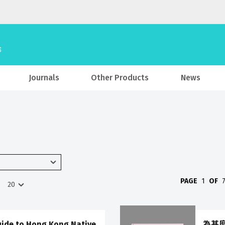
Journals
Other Products
News
PAGE
1
OF
Guide to Hong Kong Native
為甚