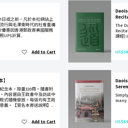
Daois
Recit
月31日或之前，凡於本社網站上
流行與毛澤東時代的社會重構
The Da
享八折優惠因香港郵政寄美國服務
Recit
UPS計算..
課經) is
Add to Cart
US$38
本】
Daois
Seren
紀念本，限量320冊。隨書附
，內容選自王政書中及訪談中
Simply
款式隨機發放。每張均有王政
many p
意義。【簽名本寄送說明】..
Add to Cart
US$69