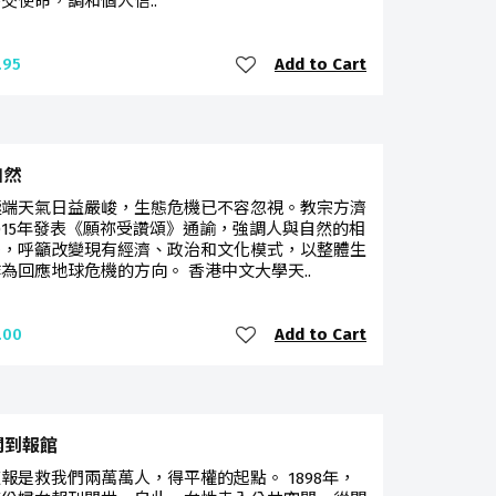
交使命，調和個人信..
Add to Cart
.95
自然
極端天氣日益嚴峻，生態危機已不容忽視。教宗方濟
015年發表《願祢受讚頌》通諭，強調人與自然的相
繫，呼籲改變現有經濟、政治和文化模式，以整體生
為回應地球危機的方向。 香港中文大學天..
Add to Cart
.00
閣到報館
報是救我們兩萬萬人，得平權的起點。 1898年，