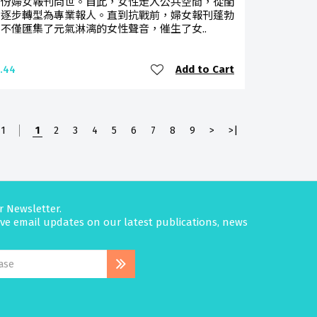
首份婦女報刊問世。自此，女性走入公共空間，從閨
女逐步轉型為專業報人。直到抗戰前，婦女報刊蓬勃
不僅匯集了元氣淋漓的女性聲音，催生了女..
Add to Cart
.44
71
1
2
3
4
5
6
7
8
9
>
>|
r Newsletter.
eive email updates on our latest publications, news