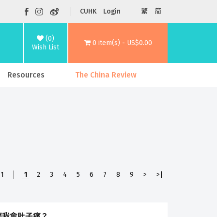
CUHK
Login
繁
简
(0)
0 item(s) - US$0.00
Wish List
Resources
The China Review
71
1
2
3
4
5
6
7
8
9
>
>|
麼我會肚子痛？