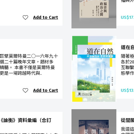
播與外
Add to Cart
US$17
道在
巨擘莫爾特曼二○一六年九十
隨著
選二十篇晚年文章，題材多
各於2
精髓。 本書不僅是莫爾特曼
互聯
更是一場跨越時代與..
態學作
Add to Cart
US$13
《論衡》資料彙編（合訂
從閨
我道這