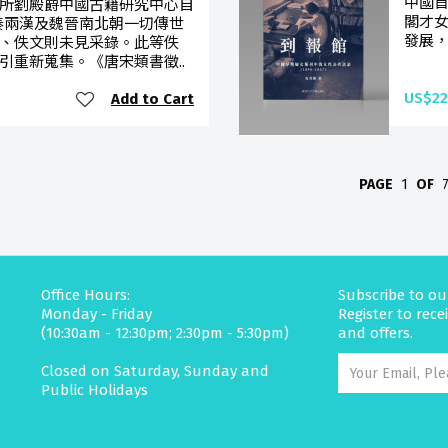
中國
所劉殿爵中國古籍研究中心自
閣才
先秦兩漢及魏晉南北朝一切傳世
發展，
、佚文則未見采錄。此等佚
引重新蒐集。《唐宋類書徵..
US$22
Add to Cart
PAGE
1
OF
Office Hours:
Subscribe to ou
Monday - Friday
Register to rec
(10:30am - 12:30pm; 2:30pm - 5:30pm)
and offers.
Closed on Saturday, Sunday and
Public Holidays