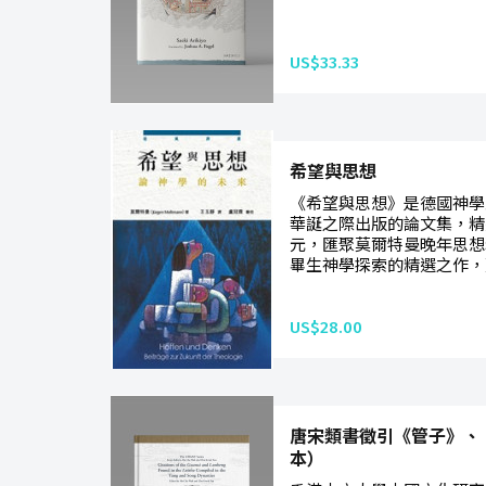
US$33.33
希望與思想
《希望與思想》是德國神學
華誕之際出版的論文集，精
元，匯聚莫爾特曼晚年思想
畢生神學探索的精選之作，
US$28.00
唐宋類書徵引《管子》、
本）