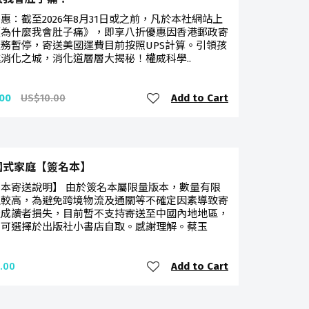
惠：截至2026年8月31日或之前，凡於本社網站上
《為什麼我會肚子痛》，即享八折優惠因香港郵政寄
務暫停，寄送美國運費目前按照UPS計算。引領孩
消化之城，消化道層層大揭秘！權威科學..
Add to Cart
00
US$10.00
國式家庭【簽名本】
本寄送說明】 由於簽名本屬限量版本，數量有限
值較高，為避免跨境物流及通關等不確定因素導致寄
造成讀者損失，目前暫不支持寄送至中國內地地區，
亦可選擇於出版社小書店自取。感謝理解。蔡玉
Add to Cart
.00