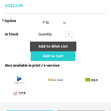
US$22.00
Option
In Stock
Quantity:
Add to Wish List
Add to Cart
Also available in print / e-version