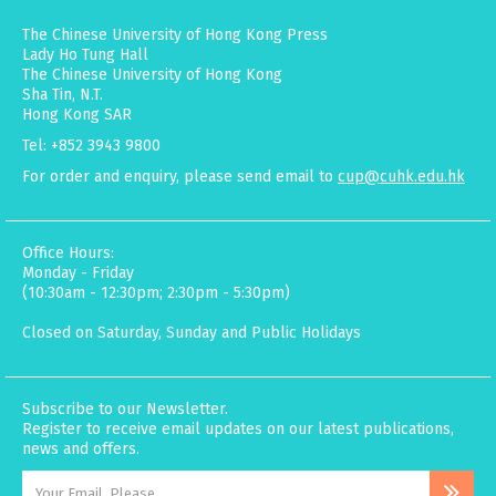
The Chinese University of Hong Kong Press
Lady Ho Tung Hall
The Chinese University of Hong Kong
Sha Tin, N.T.
Hong Kong SAR
Tel: +852 3943 9800
For order and enquiry, please send email to
cup@cuhk.edu.hk
Office Hours:
Monday - Friday
(10:30am - 12:30pm; 2:30pm - 5:30pm)
Closed on Saturday, Sunday and Public Holidays
Subscribe to our Newsletter.
Register to receive email updates on our latest publications,
news and offers.