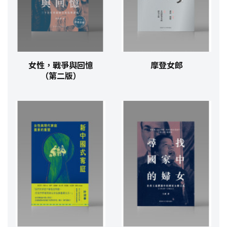
女性，戰爭與回憶
摩登女郎
（第二版）