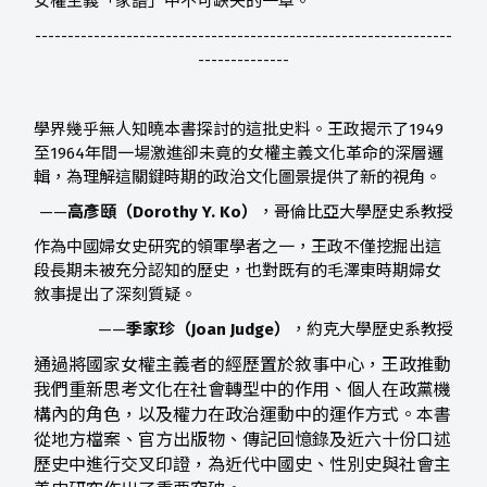
女權主義「家譜」中不可缺失的一章。
----------------------------------------------------------------
--------------
學界幾乎無人知曉本書探討的這批史料。王政揭示了1949
至1964年間一場激進卻未竟的女權主義文化革命的深層邏
輯，為理解這關鍵時期的政治文化圖景提供了新的視角。
——
高彥頤（Dorothy Y. Ko）
，哥倫比亞大學歷史系教授
作為中國婦女史研究的領軍學者之一，王政不僅挖掘出這
段長期未被充分認知的歷史，也對既有的毛澤東時期婦女
敘事提出了深刻質疑。
——
季家珍（Joan Judge）
，約克大學歷史系教授
通過將國家女權主義者的經歷置於敘事中心，王政推動
我們重新思考文化在社會轉型中的作用、個人在政黨機
構內的角色，以及權力在政治運動中的運作方式。本書
從地方檔案、官方出版物、傳記回憶錄及近六十份口述
歷史中進行交叉印證，為近代中國史、性別史與社會主