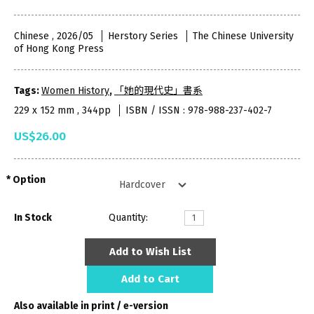
Chinese , 2026/05
Herstory Series
The Chinese University
of Hong Kong Press
Tags:
Women History
,
「她的現代史」書系
229 x 152 mm , 344pp
ISBN / ISSN : 978-988-237-402-7
US$26.00
Option
In Stock
Quantity:
Add to Wish List
Add to Cart
Also available in print / e-version