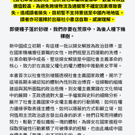
價值較高，為避免跨境物流及通關等不確定因素導致寄
失，造成讀者損失，目前暫不支持寄送至中國內地地區，
讀者亦可選擇於出版社小書店自取。感謝理解。
即便種子落於砂礫，我們亦要在荒原中，為後人種下幾
棵樹。
新中國成立初期，有這樣一批以婦女解放為政治目標、並
在國家機構擔任要職的女性。她們經歷五四運動的洗禮，
在革命戰爭中成長，堅信婦女解放是中國社會主義革命的
核心，致力於在高度父權化的權力體制中推動男女平等。
本書首次以社會性別棱鏡透視社會主義國家政體，揭示了
這場長期未被認知的體制內性別政治博弈。從婦聯的組織
建設與其所面臨的政治危機，到女權主義實踐在文化領域
中的展開，王政透過對大量一手檔案與史料的細緻分析，
展示了社會主義國家中女權主義者的行動策略：如何在權
力邊緣爭取表達主體性，如何以隱蔽的方式彰顯立場，如
何借用主流政治語言發出自身的訴求。她們日常而持續的
努力，鬆動了看似鐵板一塊的體制，為婦女在國家進程中
採取突破性行動累積了可被傳承的經驗，也由此構成中國