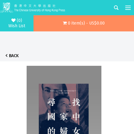
(0)
0 item(s) - US$0.00
Wish List
BACK