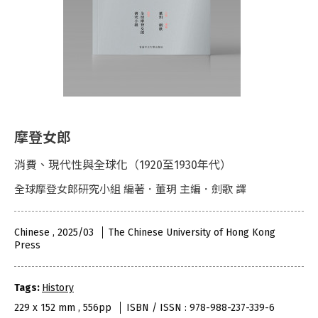
摩登女郎
消費、現代性與全球化（1920至1930年代）
全球摩登女郎研究小組 編著．董玥 主編．劍歌 譯
Chinese , 2025/03
The Chinese University of Hong Kong
Press
Tags:
History
229 x 152 mm , 556pp
ISBN / ISSN : 978-988-237-339-6