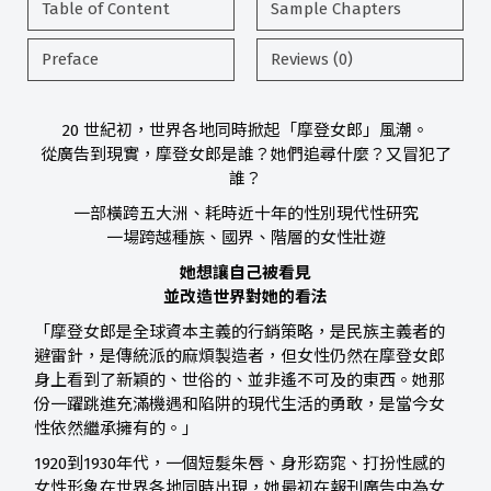
Table of Content
Sample Chapters
Preface
Reviews (0)
20 世紀初，世界各地同時掀起「摩登女郎」風潮。
從廣告到現實，摩登女郎是誰？她們追尋什麼？又冒犯了
誰？
一部橫跨五大洲、耗時近十年的性別現代性研究
一場跨越種族、國界、階層的女性壯遊
她想讓自己被看見
並改造世界對她的看法
「摩登女郎是全球資本主義的行銷策略，是民族主義者的
避雷針，是傳統派的麻煩製造者，但女性仍然在摩登女郎
身上看到了新穎的、世俗的、並非遙不可及的東西。她那
份一躍跳進充滿機遇和陷阱的現代生活的勇敢，是當今女
性依然繼承擁有的。」
1920到1930年代，一個短髮朱唇、身形窈窕、打扮性感的
女性形象在世界各地同時出現，她最初在報刊廣告中為女