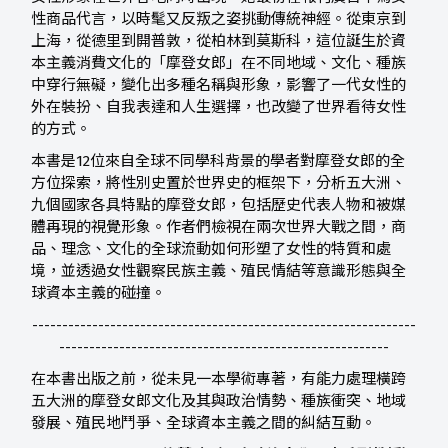
性商品代言，以時髦又反叛之姿挑動傳統神經。從東京到
上海，從德里到開普敦，從柏林到莫斯科，這位誕生於資
本主義消費文化的「摩登女郎」在不同地域、文化、種族
中穿行無礙，變化出多種名稱與形象，影響了一代女性的
外在裝扮、自我表達和人生選擇，也改變了世界看待女性
的方式。
本書是12位來自全球不同學科背景的學者對摩登女郎的全
方位探索，將性別史置於世界史的框架下，分析五大洲、
九個國家各具特點的摩登女郎，包括歷史代表人物和被媒
體再現的視覺形象。作者們檢視在兩次世界大戰之間，商
品、理念、文化的全球流動如何形塑了女性的特質和處
境，並透過女性觀察民族主義、殖民情結等意識形態與全
球資本主義的碰撞。
----------------------------------------------------------------
-------------------------------------------------------
在本書出版之前，從未見一本學術專著，有能力處理橫跨
五大洲的摩登女郎文化及其與政治情勢、種族衝突、地域
發展、殖民地鬥爭、全球資本主義之間的糾結互動。