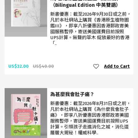
（Bilingual Edition 中英雙語）
新書優惠：截至2026年9月30日或之前，
凡於本社網站上購買《香港原生植物圖
鑑III》，即享八折優惠因香港郵政寄美
國服務暫停，寄送美國運費目前按照
UPS計算。無聲的草木 綻放最好的香港
「..
US$32.00
US$40.00
Add to Cart
為甚麼我會肚子痛？
新書優惠：截至2026年8月31日或之前，
凡於本社網站上購買《為什麼我會肚子
痛》，即享八折優惠因香港郵政寄美國
服務暫停，寄送美國運費目前按照UPS
計算。引領孩子走進消化之城，消化道
層層大揭秘！權威科學..