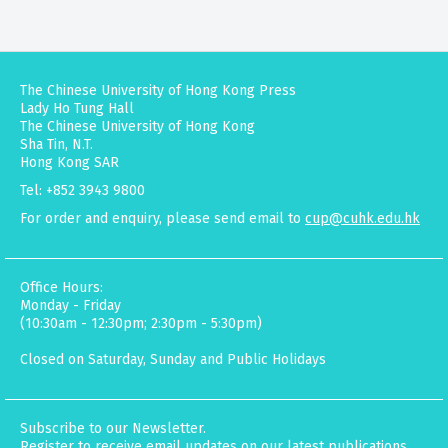
The Chinese University of Hong Kong Press
Lady Ho Tung Hall
The Chinese University of Hong Kong
Sha Tin, N.T.
Hong Kong SAR
Tel: +852 3943 9800
For order and enquiry, please send email to
cup@cuhk.edu.hk
Office Hours:
Monday - Friday
(10:30am - 12:30pm; 2:30pm - 5:30pm)
Closed on Saturday, Sunday and Public Holidays
Subscribe to our Newsletter.
Register to receive email updates on our latest publications,