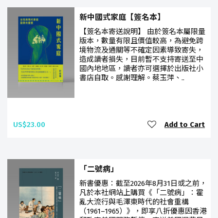
新中國式家庭【簽名本】
【簽名本寄送說明】 由於簽名本屬限量
版本，數量有限且價值較高，為避免跨
境物流及通關等不確定因素導致寄失，
造成讀者損失，目前暫不支持寄送至中
國內地地區，讀者亦可選擇於出版社小
書店自取。感謝理解。蔡玉萍、..
US$23.00
Add to Cart
「二號病」
新書優惠：截至2026年8月31日或之前，
凡於本社網站上購買《「二號病」：霍
亂大流行與毛澤東時代的社會重構
（1961–1965）》，即享八折優惠因香港