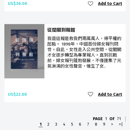
US$36.00
Add to Cart
從閨閣到報館
我道這報是救我們兩萬萬人，得平權的
起點。 1898年，中國首份婦女報刊問
世。自此，女性走入公共空間，從閨閣
才女逐步轉型為專業報人。直到抗戰
前，婦女報刊蓬勃發展，不僅匯集了元
氣淋漓的女性聲音，催生了女..
US$22.00
Add to Cart
PAGE
1
OF
71
1
2
3
4
5
6
7
8
9
>
>|