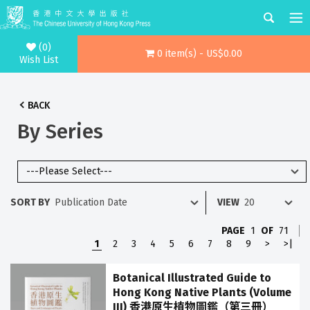
(0)
0 item(s) - US$0.00
Wish List
BACK
By Series
SORT BY
VIEW
PAGE
1
OF
71
1
2
3
4
5
6
7
8
9
>
>|
Botanical Illustrated Guide to
Hong Kong Native Plants (Volume
III) 香港原生植物圖鑑（第三冊）