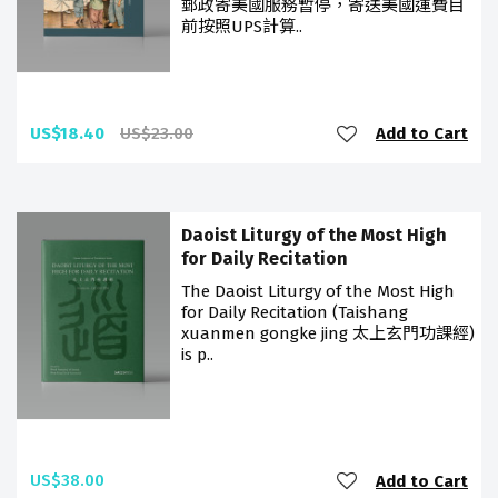
郵政寄美國服務暫停，寄送美國運費目
前按照UPS計算..
US$18.40
US$23.00
Add to Cart
Daoist Liturgy of the Most High
for Daily Recitation
The Daoist Liturgy of the Most High
for Daily Recitation (Taishang
xuanmen gongke jing 太上玄門功課經)
is p..
US$38.00
Add to Cart