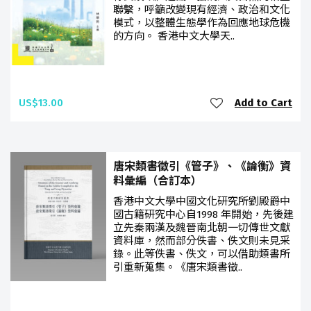
聯繫，呼籲改變現有經濟、政治和文化
模式，以整體生態學作為回應地球危機
的方向。 香港中文大學天..
US$13.00
Add to Cart
唐宋類書徵引《管子》、《論衡》資
料彙編（合訂本）
香港中文大學中國文化研究所劉殿爵中
國古籍研究中心自1998 年開始，先後建
立先秦兩漢及魏晉南北朝一切傳世文獻
資料庫，然而部分佚書、佚文則未見采
錄。此等佚書、佚文，可以借助類書所
引重新蒐集。《唐宋類書徵..