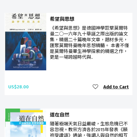
希望與思想
《希望與思想》是德國神學巨擘莫爾特
曼二○一六年九十華誕之際出版的論文
集，精選二十篇晚年文章，題材多元，
匯聚莫爾特曼晚年思想精髓。 本書不僅
是莫爾特曼畢生神學探索的精選之作，
更是一場跨越時代與..
US$28.00
Add to Cart
道在自然
隨著極端天氣日益嚴峻，生態危機已不
容忽視。教宗方濟各於2015年發表《願
祢受讚頌》通諭，強調人與自然的相互