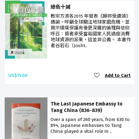
綠色十誡
教宗方濟各2015 年發表《願祢受讚頌》
通諭，呼籲全球關注地球家園危機，並
揭示環境保護背後更深層的倫理與信仰
呼召：貧者承受富裕國家人民過度消費
地球資源的苦果，這並非公義。 本書作
者谷若石（Josht..
US$11.00
Add to Cart
The Last Japanese Embassy to
Tang China (836-839)
Over a span of 260 years, from 630 to
894, Japanese embassies to Tang
China played a vital role in ..