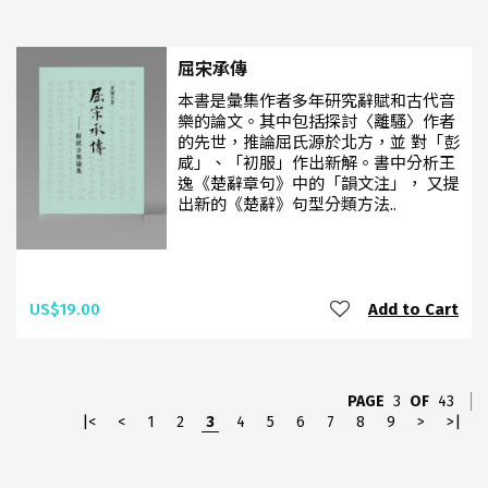
屈宋承傳
本書是彙集作者多年研究辭賦和古代音
樂的論文。其中包括探討〈離騷〉作者
的先世，推論屈氏源於北方，並 對「彭
咸」、「初服」作出新解。書中分析王
逸《楚辭章句》中的「韻文注」， 又提
出新的《楚辭》句型分類方法..
US$19.00
Add to Cart
PAGE
3
OF
43
|<
<
1
2
3
4
5
6
7
8
9
>
>|