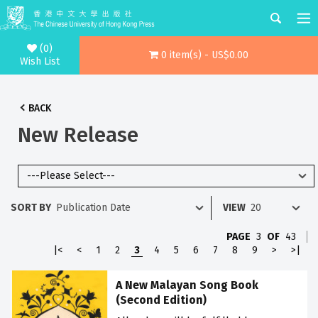
(0)
0 item(s) - US$0.00
Wish List
BACK
New Release
SORT BY
VIEW
PAGE
3
OF
43
|<
<
1
2
3
4
5
6
7
8
9
>
>|
A New Malayan Song Book
(Second Edition)