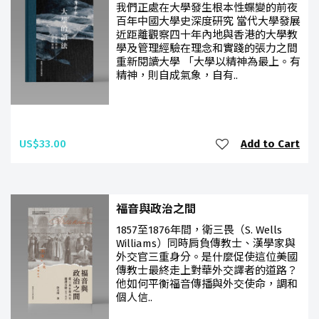
我們正處在大學發生根本性蝶變的前夜
百年中國大學史深度研究 當代大學發展
近距離觀察四十年內地與香港的大學教
學及管理經驗在理念和實踐的張力之間
重新閱讀大學 「大學以精神為最上。有
精神，則自成氣象，自有..
US$33.00
Add to Cart
福音與政治之間
1857至1876年間，衛三畏（S. Wells
Williams）同時肩負傳教士、漢學家與
外交官三重身分。是什麼促使這位美國
傳教士最終走上對華外交譯者的道路？
他如何平衡福音傳播與外交使命，調和
個人信..