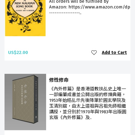
All orders will be fulfilled by
Amazon: https://www.amazon.com/dp/9
-----------------..
US$22.00
Add to Cart
修性修命
《內外修篇》是香港道教扶乩史上唯一
一部編纂成書並公開出版的修煉典籍，
1953年始經乩示先後降筆於圓玄學院及
玉清別舘，由太上道祖與呂祖先師相繼
講授，並分別於1970年與1983年出版圓
玄版《內外修篇》及..