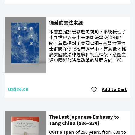
徒勞的美法東進
本書立足於宏觀歷史視角，系統梳理了
十九世紀以來中美兩國法學交流的脈
絡，着重探討了美國律師—基督教傳教
士群體在傳播福音過程中，有意識地推
廣美國的法律經驗和制度框架，意圖主
導中國近代法律改革的發展方向，卻..
US$26.00
Add to Cart
The Last Japanese Embassy to
Tang China (836-839)
Over a span of 260 years, from 630 to