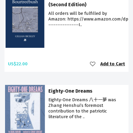
(Second Edition)
All orders will be fulfilled by
Amazon: https://www.amazon.com/dp/9
-----------------I..
US$22.00
Add to Cart
Eighty-One Dreams
Eighty-One Dreams 八十一夢 was
Zhang Henshui’s foremost
contribution to the patriotic
literature of the ..