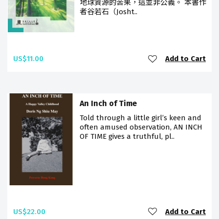
地球資源的苦果，這並非公義。 本書作
者谷若石（Josht..
US$11.00
Add to Cart
An Inch of Time
Told through a little girl’s keen and
often amused observation, AN INCH
OF TIME gives a truthful, pl..
US$22.00
Add to Cart