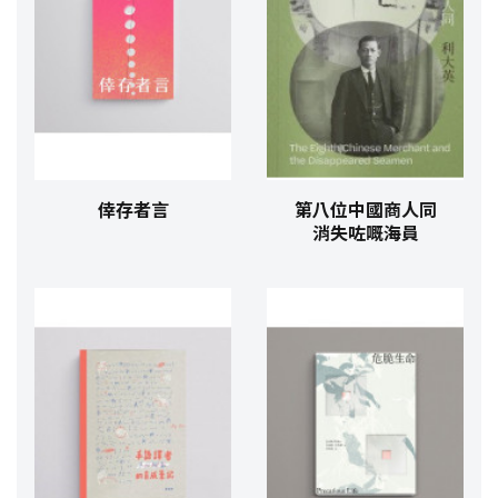
倖存者言
第八位中國商人同
消失咗嘅海員