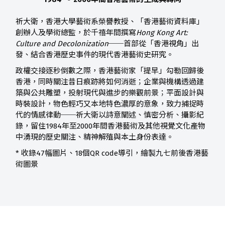
祈大衛，香港大學藝術系榮譽教授、「香港藝術資料庫」
創辦人及學術總監，於千禧年間撰寫
Hong Kong Art:
Culture and Decolonization
──首部從「香港視角」出
發、結合香港歷史事件的現代香港藝術史研究。
政權交接逐秒倒數之際，香港藝術家「提早」勾勒回歸後
香港，同時關注昔日痕跡將如何消逝；企業與機構透過建
築與公共雕塑，投射現代與進步的樂觀前景；平面設計與
時裝設計，物色輕巧又本地特色濃厚的意象，致力捕捉時
代的情感律動──祈大衛以詩意闡述、慎密分析、攝影紀
錄，留住1984年至2000年間香港藝術及其他視覺文化產物
中湧現的歷史關注、精神解殖與本土身份表達。
* 收錄47幅圖片、18個QR code導引，繪製九七前後香港藝
術圖景