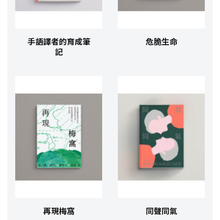
手語譯者的育成筆
危脆生命
記
再現梅窩
同聲同氣