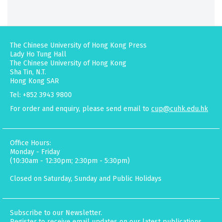
The Chinese University of Hong Kong Press
Lady Ho Tung Hall
The Chinese University of Hong Kong
Sha Tin, N.T.
Hong Kong SAR
Tel: +852 3943 9800
For order and enquiry, please send email to
cup@cuhk.edu.hk
Office Hours:
Monday - Friday
(10:30am - 12:30pm; 2:30pm - 5:30pm)
Closed on Saturday, Sunday and Public Holidays
Subscribe to our Newsletter.
Register to receive email updates on our latest publications,