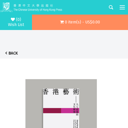
(0)
0 item(s) - US$0.00
Wish List
BACK