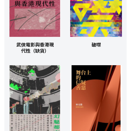
武俠電影與香港現
破噤
代性（缺貨）