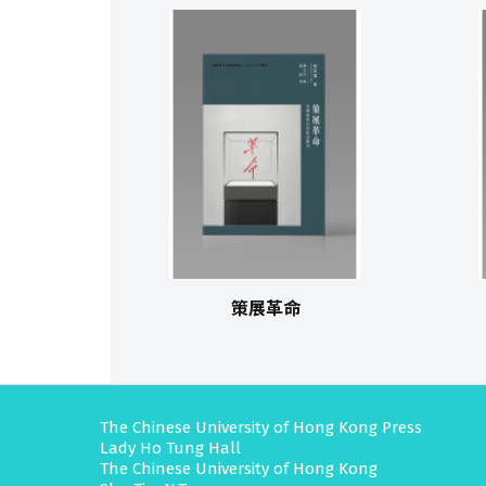
策展革命
The Chinese University of Hong Kong Press
Lady Ho Tung Hall
The Chinese University of Hong Kong