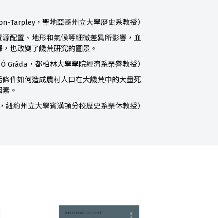
gerton-Tarpley，聖地亞哥州立大學歷史系教授）
資源配置、地形和氣候等細微差異所影響，血
釋，也改變了饑荒研究的圖景。
ac Ó Gráda，都柏林大學學院經濟系榮譽教授）
活條件如何造成農村人口在大饑荒中的大量死
因素。
lden，紐約州立大學賓漢頓分校歷史系榮休教授）