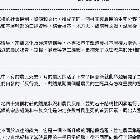
---------------------------------------------------------------------------
怎樣的社會機制、資源和文化，造成了同一個村莊裏農民的生死分野
民和基層幹部的口述資料，結合檔案、地方志、族譜等文獻，試圖從
然環境、宗族文化及經濟結構等，本書揭示了塑造農村基層權力關係
講述的農民吃青、搶糧、瞞產等求生經驗，更補充了以往聚焦於死難
---------------------------------------------------------------------------
荒中，有的農民死去，有的農民卻活了下來？陳意新就此命題展開了
人們自發的「反行為」，對饑荒期間個體農民的生死具有怎樣重要的
各地四十幾個村莊的饑荒狀況和農民反應，並對若干結構性因素進行
延續的宗族組織和宗族文化是決定多數村民生死的首要因素，既出人
荒不同於以往的饑荒，它是一個不斷升級的兩階段過程，並在農業集
心，少有地紀錄了當時農民的一手日常經驗，從不同面向進行了細緻