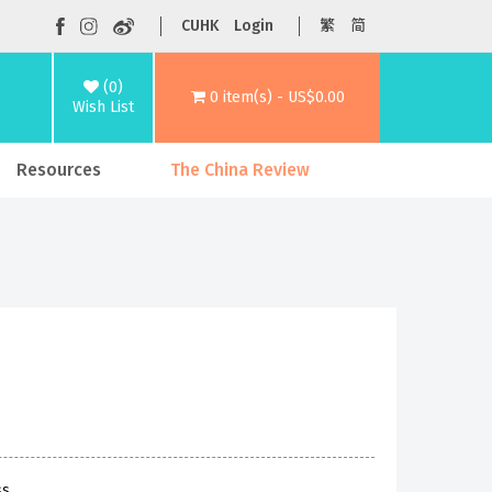
CUHK
Login
繁
简
(0)
0 item(s) - US$0.00
Wish List
Resources
The China Review
ss