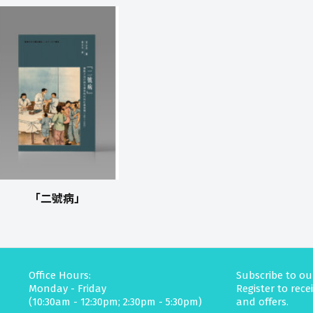
「二號病」
Office Hours:
Subscribe to ou
Monday - Friday
Register to rec
(10:30am - 12:30pm; 2:30pm - 5:30pm)
and offers.