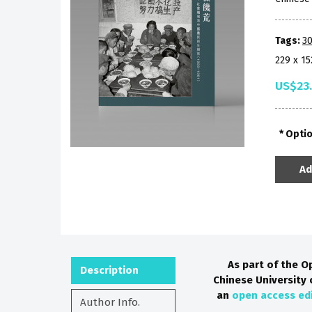
Tags:
30
229 x 1
US$23
Opti
Ad
As part of the O
Description
Chinese University 
an
open access ed
Author Info.