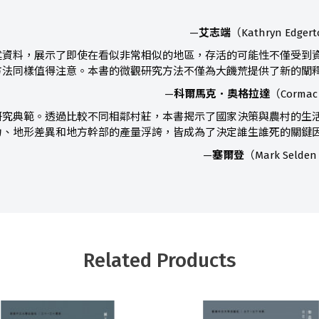
—
艾志端
（Kathryn Ed
述資料，展示了即使在看似非常相似的地區，存活的可能性不僅受到
方法同樣值得注意。本書的微觀研究方法不僅為大饑荒提供了新的闡
—
科爾馬克．奧格拉達
（Corm
研究典範。透過比較不同相鄰村莊，本書揭示了國家決策與農村的生
力、地形差異和地方幹部的產量浮誇，皆成為了決定誰生誰死的關鍵
—
塞爾登
（Mark Se
Related Products