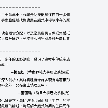
----------------------------
？二十餘年來，作者走訪安徽和江西四十多個
一手集體經驗找到農民在饑荒中得以倖存的原
、決定糧食分配，以及動員農民自保或集體抵
的大饑荒論述，呈現共和國早期農村基層社會
----------------------------
二十多年的田野調查，發現了農村中傳統宗族
意義。
—
楊奎松
（華東師範大學歷史系教授）
了深入剖析，其詳實程度令許多現有論著相形
意料之外，又在鄉土情理之中。
—
董國強
（復旦大學歷史系教授）
體化背景下，農民必須共同面對「生存」的挑
而嚴謹的論述，對理解大饑荒時期的生與死作