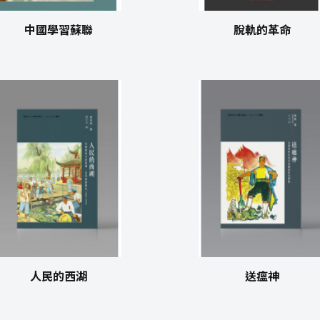
中國學習蘇聯
脫軌的革命
人民的西湖
送瘟神