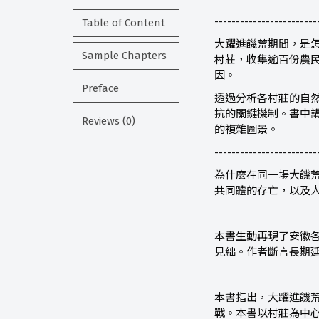
------------------------
Table of Content
大躍進饑荒期間，是
Sample Chapters
村莊，收集逾百份農
因。
Preface
透過分析各村莊的自
抗的關鍵機制。書中
Reviews (0)
的複雜圖景。
------------------------
為什麼在同一場大饑
共同體的存亡，以及
本書生動再現了安徽
見絀。作者斷言長期
本書指出，大躍進饑
戰。本書以村莊為中