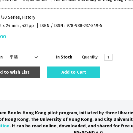
/30 Series
,
History
52 x 24 mm , 432pp
ISBN / ISSN : 978-988-237-349-5
.00
on
In Stock
Quantity:
d to Wish List
Add to Cart
pen Books Hong Kong pilot program, initiated by three librari
of Hong Kong, The University of Hong Kong, and City Universit
ition
. It can be read online, downloaded, and shared for free
BY-NC-ND 4.0.