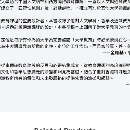
文大學結合中國人文精神和西方博雅教育傳統，一直以人文與通識教
育建立了「四智性範圍」及「對話課程」，確立有別於其他大學通識
識教育課程的重要設計者，本書收錄了他對人文學科、哲學及通識教
踐。通過剖析通識課程的設計，本書從根本上回應了對大學教育的本
---------------
、定位是每所有作為的大學為完善整體「大學教育」時必須縈繞在心
隊為中大通識教育所做的定性、定位的工作傑出，而且富於真、善、
——金耀基，
來從事通識教育建設的反思和心得結集成文，從教育理想的高度論證
西文化和哲學思想廣泛的涉獵和洞見為基礎，結合了他對香港特殊歷
通識教育應有的價值和未來發展路向提供紮實的論據和起點。