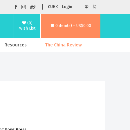
CUHK
Login
繁
简
(0)
0 item(s) - US$0.00
Wish List
Resources
The China Review
ong Kong Press