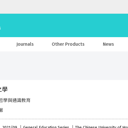
Journals
Other Products
News
之學
哲學與通識教育
著
 , 2021/09
General Education Series
The Chinese University of H