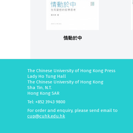
情動於中
The Chinese University of Hong Kong Press
Lady Ho Tung Hall
The Chinese University of Hong Kong
Sha Tin, N.T.
Hong Kong SAR
Tel: +852 3943 9800
For order and enquiry, please send email to
cup@cuhk.edu.hk