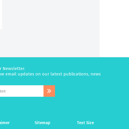
r Newsletter.
eive email updates on our latest publications, news
aimer
Sitemap
Text Size