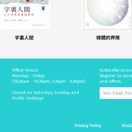
字裏人間
媒體的界限
Office Hours:
Subscribe to ou
Monday - Friday
Register to rec
(10:30am - 12:30pm; 2:30pm - 5:30pm)
and offers.
Closed on Saturday, Sunday and
Public Holidays
Privacy Policy
Discl