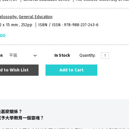
hilosophy
,
General Education
52 x 15 mm , 252pp
ISBN / ISSN : 978-988-237-243-6
.00
on
In Stock
Quantity:
d to Wish List
Add to Cart
是甚麼關係？
賦予大學教育一個靈魂？