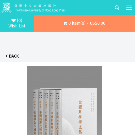
(0)
0 item(s) - US$0.00
Wish List
BACK