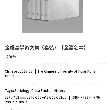
金耀基學術文集（套裝）【全簽名本】
金耀基
Chinese , 2025/03
The Chinese University of Hong Kong
Press
Tags:
Sociology
,
China Studies
,
History
229 x 152 mm , 246+368+412+368+352pp
ISBN / ISSN : 978-
988-237-369-3