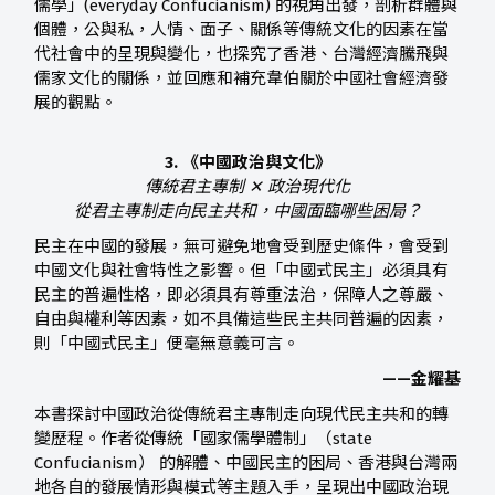
儒學」(everyday Confucianism) 的視角出發，剖析群體與
個體，公與私，人情、面子、關係等傳統文化的因素在當
代社會中的呈現與變化，也探究了香港、台灣經濟騰飛與
儒家文化的關係，並回應和補充韋伯關於中國社會經濟發
展的觀點。
3. 《中國政治與文化》
傳統君主專制 ✕ 政治現代化
從君主專制走向民主共和，中國面臨哪些困局？
民主在中國的發展，無可避免地會受到歷史條件，會受到
中國文化與社會特性之影響。但「中國式民主」必須具有
民主的普遍性格，即必須具有尊重法治，保障人之尊嚴、
自由與權利等因素，如不具備這些民主共同普遍的因素，
則「中國式民主」便毫無意義可言。
——金耀基
本書探討中國政治從傳統君主專制走向現代民主共和的轉
變歷程。作者從傳統「國家儒學體制」（state
Confucianism） 的解體、中國民主的困局、香港與台灣兩
地各自的發展情形與模式等主題入手，呈現出中國政治現