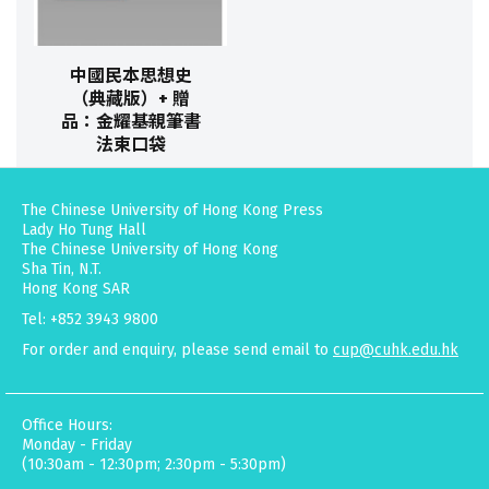
中國民本思想史
（典藏版）+ 贈
品：金耀基親筆書
法束口袋
The Chinese University of Hong Kong Press
Lady Ho Tung Hall
The Chinese University of Hong Kong
Sha Tin, N.T.
Hong Kong SAR
Tel: +852 3943 9800
For order and enquiry, please send email to
cup@cuhk.edu.hk
Office Hours:
Monday - Friday
(10:30am - 12:30pm; 2:30pm - 5:30pm)