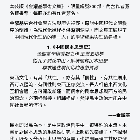
套裝版《金耀基學術文集》，限量編號300部，內含作者簽
名藏書票，每冊亦均有作者簽名。
金耀基結合社會學方法與歷史視野，探討中國現代文明秩
序的塑造，為現代化進程提供深刻洞見，而文集正展現了
「中國現代化理論的第一人」的學術成果與理論建構。
1.《中國民本思想史》
金耀基學術發韌之作 王雲五指導
從孔子到孫中山，系統闡釋民本思想
尋求通往現代化的思想資源
東西文化，有其「共性」，亦有其「個性」，有共性則東
西可以匯流，有個性則東西正應交流。吾人相信東西文化
互相會通，方可開啟新運。而儒家的民本思想與西方的民
治觀念，必兩相銜接，相輔相成，然後民主政治才能在中
圍社會暢所流行。
——金耀基
民本即以民為本，是中國政治哲學中一道特殊的主流。本
書是對民本思想的系統性研究，上起於先秦諸子，下探現
代，既深入分析民本思想的意義，也詳盡展現了其歷史發