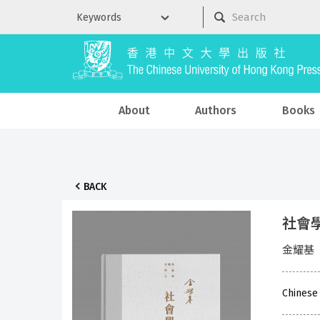
About
Authors
Books
BACK
社會
金耀基
Chinese