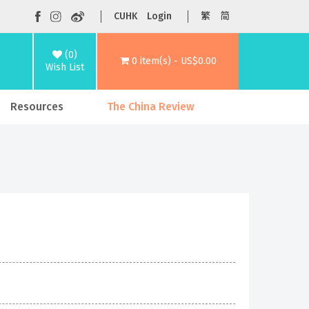
CUHK
Login
繁
简
(0)
0 item(s) - US$0.00
Wish List
Resources
The China Review