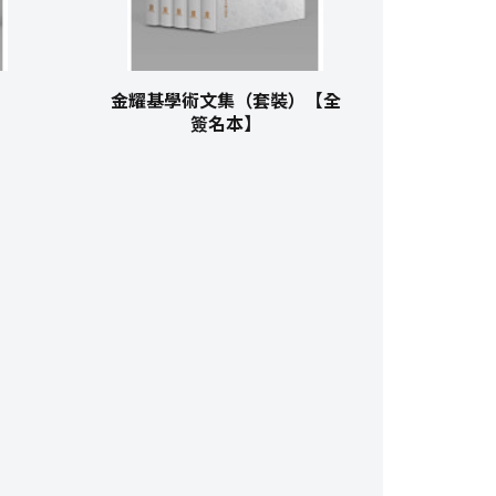
金耀基學術文集（套裝）【全
簽名本】