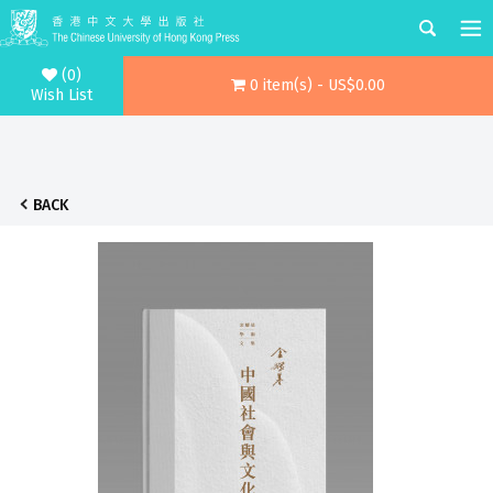
(0)
0 item(s) - US$0.00
Wish List
BACK