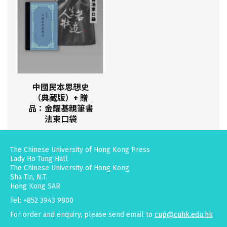
中國民本思想史
（典藏版）+ 贈
品：金耀基親筆書
法束口袋
The Chinese University of Hong Kong Press
Lady Ho Tung Hall
The Chinese University of Hong Kong
Sha Tin, N.T.
Hong Kong SAR
Tel: +852 3943 9800
For order and enquiry, please send email to
cup@cuhk.edu.hk