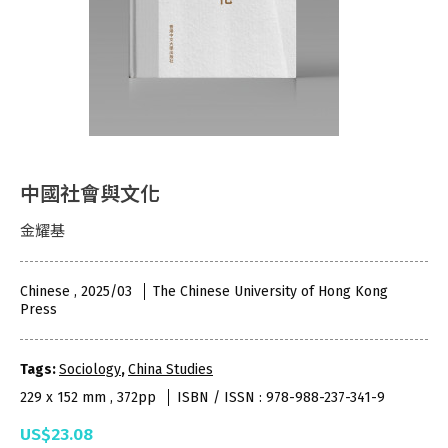
中國社會與文化
金耀基
Chinese , 2025/03
The Chinese University of Hong Kong
Press
Tags:
Sociology
,
China Studies
229 x 152 mm , 372pp
ISBN / ISSN : 978-988-237-341-9
US$23.08