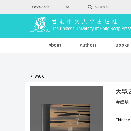
About
Authors
Books
BACK
大學
金耀基
Chinese