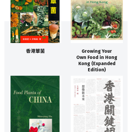
香港蕈菌
Growing Your
Own Food in Hong
Kong (Expanded
Edition)