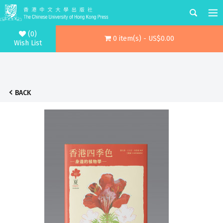
(0)
0 item(s) - US$0.00
Wish List
BACK