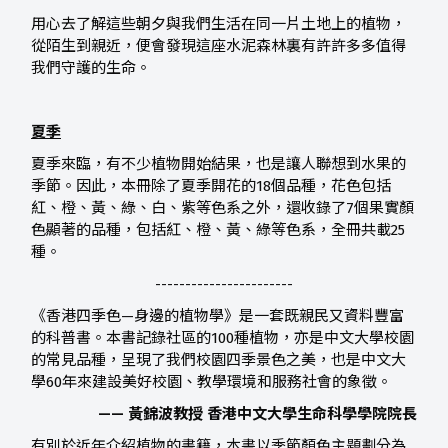
用心去了解這些朝夕與我們生活在同一片土地上的植物，
從陌生到親近，便會發現這座水泥森林裏有許許多多值得
我們守護的生命。
夏季
夏季來臨，有不少植物開始結果，也是讓人聯想到水果的
季節。因此，本冊除了夏季開花的18個品種，花色包括
紅、橙、黃、綠、白、紫等色系之外，還收錄了7個果實顏
色顯著的品種，包括紅、橙、黃、綠等色系，全冊共載25
種。
-----------------------
《香港四季色—身邊的植物學》是一套既親民又資料豐富
的科普書。本書記錄社區的100種植物，亦是中文大學校園
的常見品種，呈現了我們校園四季景色之美，也是中文大
學60年來建設美好校園、教學環境和服務社會的象徵。
—— 黃錦波教授 香港中文大學生命科學學院院長
有別於近年介紹植物的書籍，本書以季節顏色主題劃分為