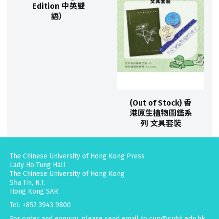
Edition 中英雙
語）
(Out of Stock) 香
港原生植物圖鑑系
列 文具套裝
The Chinese University of Hong Kong Press
Lady Ho Tung Hall
The Chinese University of Hong Kong
Sha Tin, N.T.
Hong Kong SAR
Tel: +852 3943 9800
For order and enquiry, please send email to
cup@cuhk.edu.hk