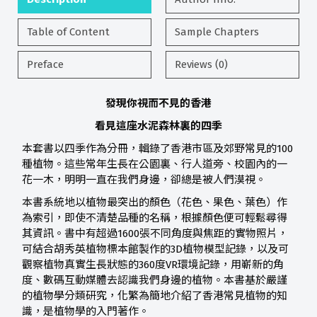
Table of Content
Sample Chapters
Preface
Reviews (0)
發現你視而不見的香港
看見這座水泥森林裏的四季
本套書以四季作為分冊，輯錄了香港市區及郊野常見的100
種植物。這些常年生長在公園裏、行人道旁、校園內的一
花一木，明明一直在我們身邊，卻總是被人們漠視。
本書系統地以植物最突出的顏色（花色、果色、葉色）作
為索引，即使不清楚品種的名稱，根據顏色便可輕鬆尋得
其資訊。書中有超過1600張不同角度與焦距的實物照片，
可結合胡秀英植物標本館製作的3D植物模型記錄，以及可
觀察植物真實生長狀態的360度VR環境記錄，用嶄新的角
度、數碼互動媒體去認識我們身邊的植物。本書基於嚴謹
的植物學分類研究，化繁為簡地介紹了香港常見植物的知
識，是植物學的入門著作。