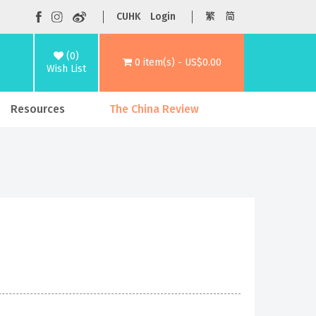
CUHK
Login
繁
简
(0)
0 item(s) - US$0.00
Wish List
Resources
The China Review