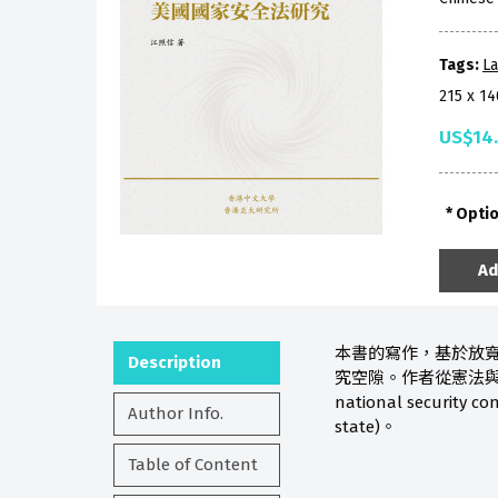
Tags:
L
215 x 1
US$14
Opti
Ad
本書的寫作，基於放
Description
究空隙。作者從憲法與
national securit
Author Info.
state)。
Table of Content