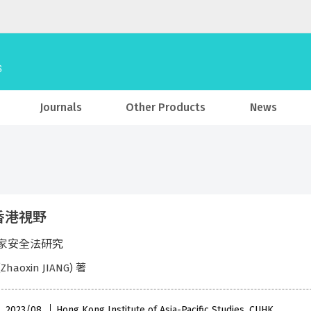
Journals
Other Products
News
香港視野
家安全法研究
haoxin JIANG) 著
 , 2023/08
Hong Kong Institute of Asia-Pacific Studies, CUHK