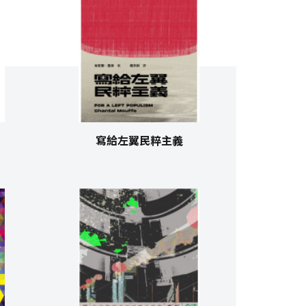
寫給左翼民粹主義