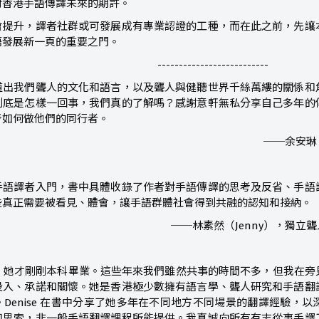
是對香港手語傳譯未來的期許。
會提升，譯者社群或可發展成有專業認證的工種，而在此之前，先讓
語發展新一頁的重要之門。
--------------------------
道出我們聾人的文化和語言，以及聾人與健聽世界千絲萬縷的關係和
到底是怎樣一回事，我們真的了解嗎？感謝意軒無私分享自己多年的
考如何做他們的同行者。
──余安琳
手語譯者入門，書中具體收錄了作者對手語傳譯的思考及反省、手語
些真正需要被看見、體會，讓手語群體社會得到共融的認知和接納。
──林素然（Jenny），獨
e時，她才剛剛本科畢業。這些年來我們雖然共事的時間不多，但我在
投入、承諾和關懷。她是香港極少數擁有語言學、聾人研究和手語翻
Denise 在書中分享了她多年在不同地方不同場景的翻譯經驗，
和思索，非一般手語翻譯課程所能提供。我真誠向所有有志從事手譯