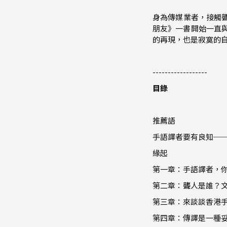
身為傳媒業者，接觸聾
朋友》一書開始一直
的再現，也是寂寞的
------------------
目錄
推薦語
手語譯者要有良知─
緣起
第一章：手語譯者，
第二章：聾人是誰？
第三章：來談談香港
第四章：傳譯是一種