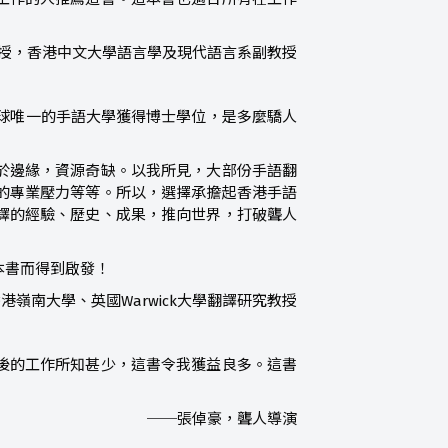
授，香港中文大學語言學及現代語言系副教授
全球唯一的手語大學獲得博士學位，是多麼驕人
於邊緣，資源奇缺。以我所見，大部份手語翻
的專業壓力等等。所以，選擇承擔起香港手語
譯的經驗、歷史、成果，推向世界，打破聾人
本書而得到啟發！
港嶺南大學、英國Warwick大學翻譯研究教授
後的工作所知甚少，這書令我獲益良多。這書
──張倬豪，聾人導演