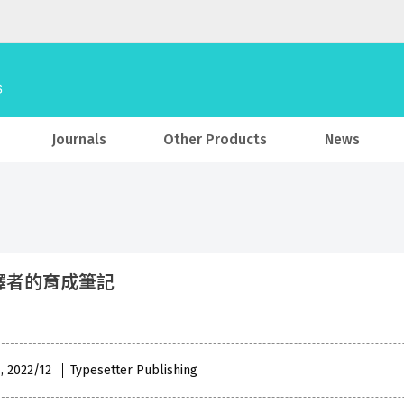
Journals
Other Products
News
譯者的育成筆記
 , 2022/12
Typesetter Publishing