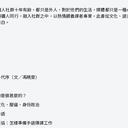
人社群十年有餘，都只是外人，對於他們的生活，媒體都只是一種repre
與聾人同行，融入社群之中，以熱情餵養譯者專業。此書從文化、語
自白。
─代序（文／馮曉雯）
你是做甚麼的？
文化、壓逼、身份政治
手語
妥協：怎樣準備手語傳譯工作