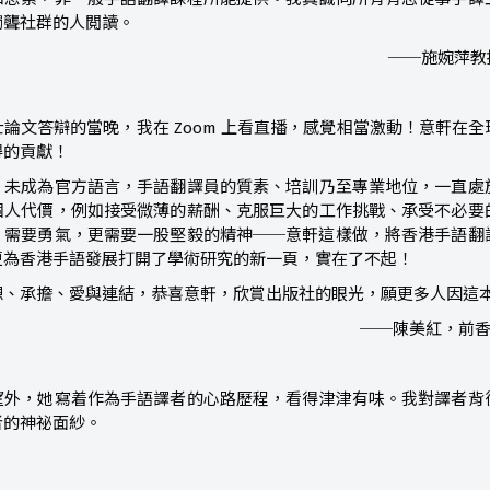
觸聾社群的人閲讀。
──施婉萍教
論文答辯的當晚，我在 Zoom 上看直播，感覺相當激動！意軒在
得的貢獻！
，未成為官方語言，手語翻譯員的質素、培訓乃至專業地位，一直處
個人代價，例如接受微薄的薪酬、克服巨大的工作挑戰、承受不必要
，需要勇氣，更需要一股堅毅的精神──意軒這樣做，將香港手語翻
更為香港手語發展打開了學術研究的新一頁，實在了不起！
想、承擔、愛與連結，恭喜意軒，欣賞出版社的眼光，願更多人因這
──陳美紅，前香
望外，她寫着作為手語譯者的心路歷程，看得津津有味。我對譯者背
者的神祕面紗。