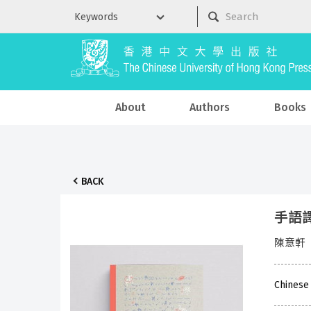
About
Authors
Books
BACK
手語
陳意軒
Chinese