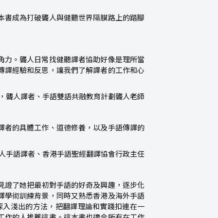
本書成為打破聾人與健聽世界隔膜路上的踏腳
角力。聾人日常找健聽譯者協助好像是理所當
傳譯經驗和反思，讓我們了解譯者的工作和心
，聾人譯者、手語雙語共融教育計劃聾人老師
譯者的具體工作、道德修養，以及手語傳譯的
立聾人手語譯者、香港手語聖經翻譯協會行政主任
旁見證了她把最初對手語的好奇及興趣，逐步化
譯學術訓練背景，同時又熟悉香港及海外手語
以深入淺出的方法，把翻譯理論和實踐扣連在一
工作的人推薦這書。這本書也適合所有在工作