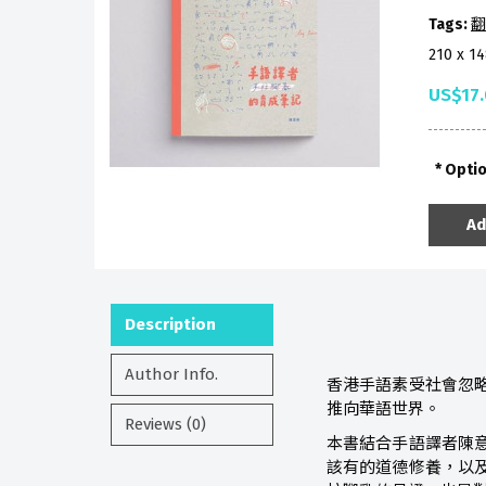
Tags:
翻
210 x 1
US$17
Opti
Ad
Description
Author Info.
香港手語素受社會忽
推向華語世界。
Reviews (0)
本書結合手語譯者陳
該有的道德修養，以