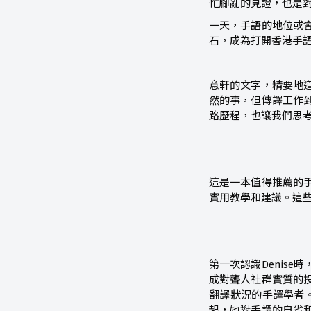
忙腳亂的見證，也
一天，手語的地位或
石，成為打開香港手
意軒的文字，精要地
然的事，但傳譯工作
路歷程，也讓我們思
這是一本值得推薦的
實用教學和建議。這
第一次認識Denis
成對聾人社群實質的
翻譯狀況的手譯學者。
起，她對手譯的自省