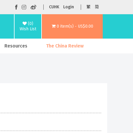
CUHK
Login
繁
简
(0)
0 item(s) - US$0.00
Wish List
Resources
The China Review