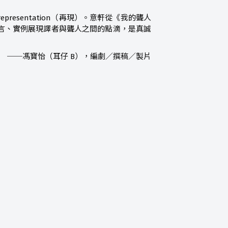
sentation（再現）。意軒從《我的聾人
言、實例展現譯者與聾人之間的點滴，是真誠
──馮寶怡（耳仔 B），編劇／撰稿／製片