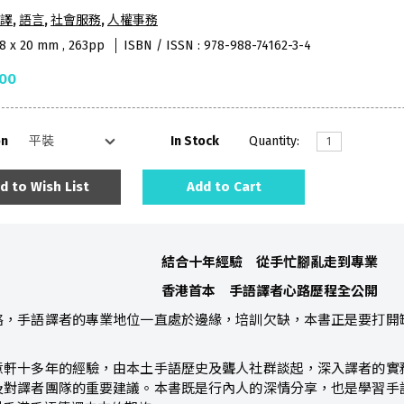
譯
,
語言
,
社會服務
,
人權事務
48 x 20 mm , 263pp
ISBN / ISSN : 978-988-74162-3-4
.00
on
In Stock
Quantity:
d to Wish List
Add to Cart
結合十年經驗 從手忙腳亂走到專業
香港首本 手語譯者心路歷程全公開
略，手語譯者的專業地位一直處於邊緣，培訓欠缺，本書正是要打開
意軒十多年的經驗，由本土手語歷史及聾人社群談起，深入譯者的實
及對譯者團隊的重要建議。本書既是行內人的深情分享，也是學習手