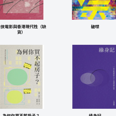
武俠電影與香港現代性（缺
破噤
貨）
為何你買不起房子？
緣身記