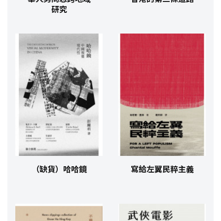
研究
（缺貨）哈哈鏡
寫給左翼民粹主義