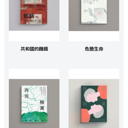
共和國的饑餓
危脆生命