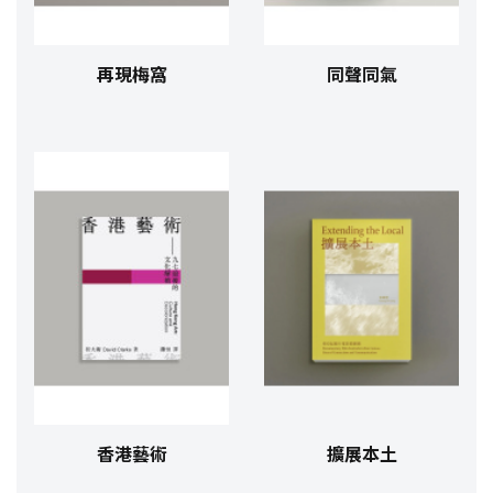
再現梅窩
同聲同氣
香港藝術
擴展本土