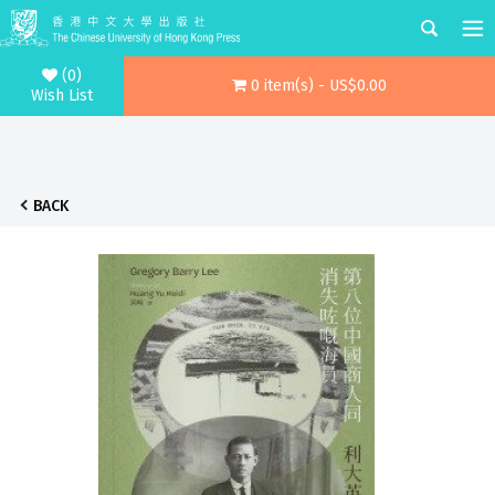
(0)
0 item(s) - US$0.00
Wish List
BACK