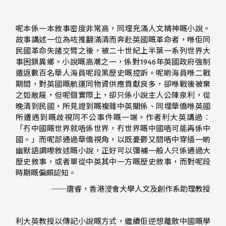
呢本係一本敘事密度非常高，同埋充滿人文精神嘅小說。
故事講述一位為咗推翻滿清而奔赴英國嘅革命者，喺佢同
民國革命失諸交臂之後，被二十世紀上半葉一系列世界大
事困鎖異鄉。小說嘅高潮之一，係對1946年英國政府強制
遣返數百名華人海員呢段黑歷史嘅控訴。呢啲海員喺二戰
期間，對英國嘅航運同物資供應貢獻良多，卻喺戰後被棄
之如敝屣，但呢個實際上，卻只係小說主人公陳泉利，從
晚清到民國，所見證到嘅複雜中英關係、同埋華僑喺英國
所遭遇到嘅歧視同不公事件嘅一端。作者利大英講過︰
「冇中國嘅世界就唔係世界，冇世界嘅中國唔可能再係中
國。」而呢部通過華僑視角，以既憂鬱又間唔中穿插一啲
幽默語調嚟敘述嘅小說，正好可以彌補一般人只係通過大
歷史敘事，或者單從中英其中一方嘅歷史敘事，而對呢段
時期嘅偏頗認知。
──唐睿，香港浸會大學人文及創作系助理教授
利大英教授以傳記小說嘅方式，繼續佢逆想離散中國嘅學