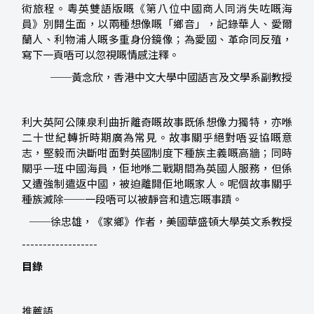
術旅程。粵英雙語版嘅《第八位中國商人同消失咗嘅海
員》別開生面，以兩種想像嘅「鄉音」，記錄華人、愛爾
蘭人、利物浦人嘅多重身份鏡像；為愛國、革命同反殖，
寫下一頁唔可以忽視嘅情感注釋。
──黃念欣，香港中文大學中國語言及文學系副教授
利大英阿公陳泉利曲折離奇嘅故事既係想像力獨特，亦喺
二十世紀轉折時期廣為常見。故事關乎絕對唔妥協嘅意
志，堅毅而決斷咁面對英國制度下種族主義嘅高牆；同時
關乎一班中國海員，佢地喺二戰期間為英國人服務，但係
又遭強制遣返中國，被迫離開佢地嘅家人。呢個故事關乎
種族滅除──一段唔可以被靜音和遺忘嘅事蹟。
──徐忠雄，《家鄉》作者，美國華盛頓大學英文系教授
------------------
目錄
推薦語