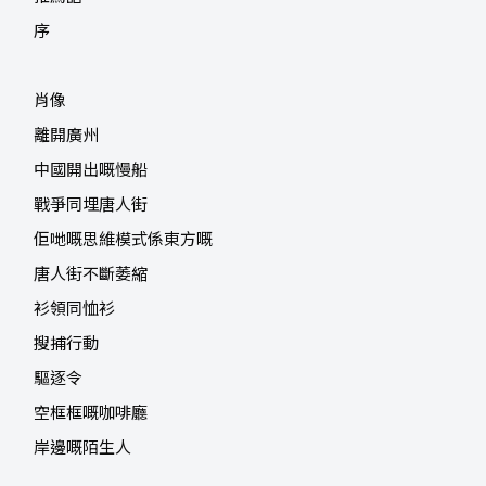
序
肖像
離開廣州
中國開出嘅慢船
戰爭同埋唐人街
佢哋嘅思維模式係東方嘅
唐人街不斷萎縮
衫領同恤衫
搜捕行動
驅逐令
空框框嘅咖啡廳
岸邊嘅陌生人