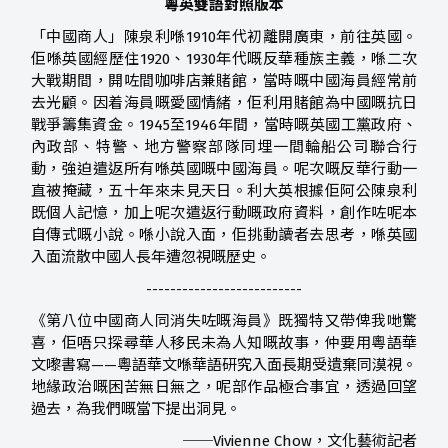
粵英雙語對照版本
「中國商人」陳泉利喺1910年代初離開廣東，前往英國。
佢喺英國經歷住1920、1930年代嘅反華種族主義，喺二次
大戰期間，開咗間咖啡店兼賭館，當時嘅中國海員經常前
去光顧。因着海員嘅愛國情緒，佢利用賭館為中國嘅抗日
戰爭籌集資金。1945至1946年間，當時嘅英國工黨政府、
內政部、特警、地方警察部隊同埋一間輪船公司聯合行
動，強迫遣返所有喺英國嘅中國海員。呢次嘅反華行動一
直被掩藏，五十年來未見天日。利大英根據佢阿公陳泉利
既個人記憶，加上呢次遣返行動嘅政府資料，創作咗呢本
自傳式嘅小說。喺小說入面，佢挑動讀者去思考，喺英國
入面流散中國人長年遭忽視嘅歷史。
--------------------------
《第八位中國商人同消失咗嘅海員》既獨特又帶俾我哋驚
喜，佢唔只探尋華人移民未為人知嘅故事，仲要用粵語華
文嚟書寫——粵語華文喺華語研究入面長期受遺棄同漠視。
地緣政治嘅困苦無日無之，呢部作品極合事宜，透過回望
過去，為我們嘅當下提出洞見。
──Vivienne Chow，文化藝術記者