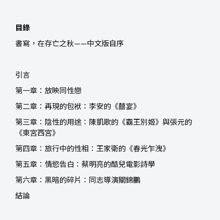
目錄
書寫，在存亡之秋——中文版自序
引言
第一章：放映同性戀
第二章：再現的包袱：李安的《囍宴》
第三章：陰性的用途：陳凱歌的《霸王別姬》與張元的
《東宮西宮》
第四章：旅行中的性相：王家衛的《春光乍洩》
第五章：情慾告白：蔡明亮的酷兒電影詩學
第六章：黑暗的碎片：同志導演關錦鵬
結論