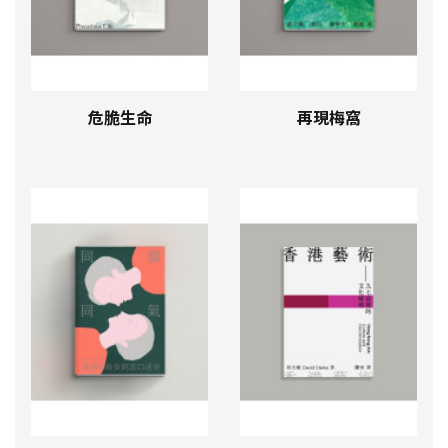
危脆生命
再現梅窩