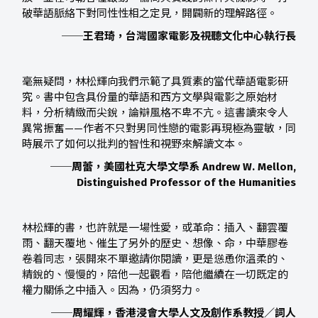
破華語脈絡下對同性性相之定見，開闢新的理解路徑。
──王君琦，台灣國家電影及視聽文化中心執行長
毫無疑問，林松輝向我們示範了具質素的當代華語電影研
究。書中包含具份量的華語和西方文學與電影之原始材
料，分析精緻而尖銳，論辯風格不卑不亢。這書讀來令人
異常振奮——作者不只對男同性戀的電影再現極為靈敏，同
時展示了如何以批判的智性和視野來解讀文本。
──周蕾，美國杜克大學文學系 Andrew W. Mellon,
Distinguished Professor of the Humanities
林松輝的書，也許就是一場性愛，或革命：插入、翻雲覆
雨、翻天覆地、催生了另外的歷史、想像、命，中華膠卷
卷着同志，張開來不單邀請你閱讀，更是慫恿你溫柔的、
精銳的、慢慢的，陪他一起觀看，陪他繼續在一切既定的
權力關係之中插入。因為，仍須努力。
──周耀輝，香港浸會大學人文及創作系教授／詞人