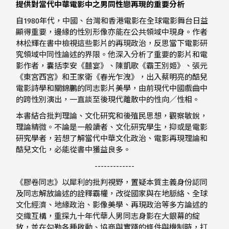
提供對當代中華電影中之男同性戀再現的重要分析
自1980年代，中國、台灣和香港電影在全球電影舞台日益
顯得重要，邊緣的性別形像亦能在公共領域中現身。作者
林松輝在書中檢視這些影片的再現政治，反思當下電影研
究領域中同性論述的界限。他深入分析了重要的影片和電
影作者，囊括李安《囍宴》、陳凱歌《霸王別姬》、張元
《東宮西宮》和王家衛《春光乍洩》，出入蔡明亮的酷兒
電影詩學和關錦鵬的同志影片美學，由前現代中國戲曲中
的跨性別演出，一直談至後現代離散中的性向／性相。
本書結合批判理論、文化研究和後殖民思想，觀察敏銳，
理論精微。不論是一般讀者、文化研究學生，抑或是電影
研究學者，若想了解當代中華文化政治、電影再現理論和
酷兒文化，必能從書中獲益良多。
-------------
《膠卷同志》以犀利的批判視野，置疑本質主義身份認同
及同志解放論述的詮釋霸權，改從國家與在地脈絡、全球
文化經濟、地緣政治、影像美學、再現政治等多方論述的
交織互構，重探九十年代華人男同志身影在大銀幕的綻
放，並在勾勒各種啟動、協商與實踐的條件與機制時，打