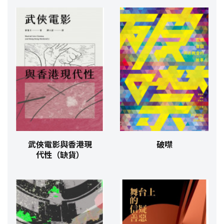
武俠電影與香港現
破噤
代性（缺貨）