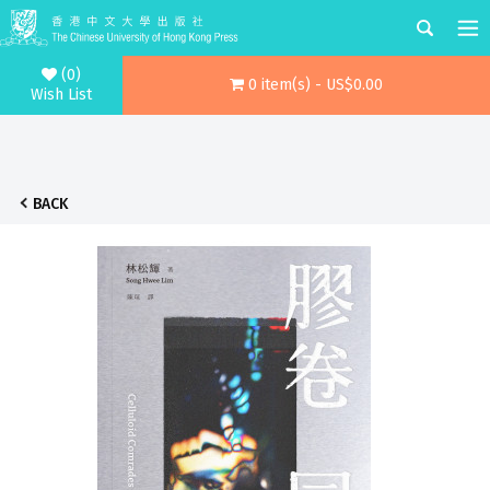
(0)
0 item(s) - US$0.00
Wish List
BACK