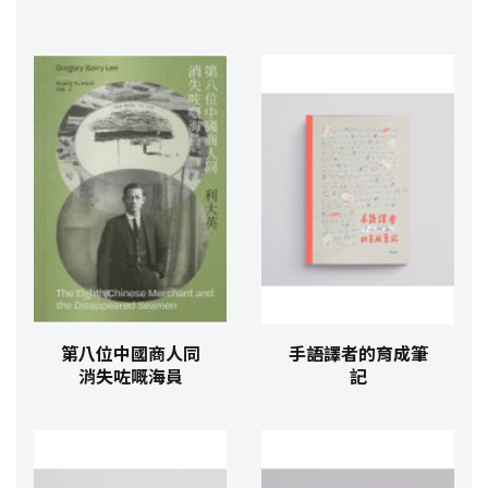
第八位中國商人同
手語譯者的育成筆
消失咗嘅海員
記