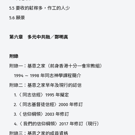
5.5 要收的莊稼多，作工的人少
5.6 願景
第六章 多元中共融／鄭明真
附錄
附錄一：基恩之家（前身香港十分一會宗教組）
1994 ∼ 1998 年同志神學課程簡介
附錄二：基恩之家早年及現行的認信
1.〈 同志信經〉1995 年擬定
2.〈 同志基督徒信經〉2000 年修訂
3.〈 信仰綱領〉2003 年修訂
4.〈 我們的信仰綱領〉2017 年修訂（現行）
附錄三：基恩之家的成員資格