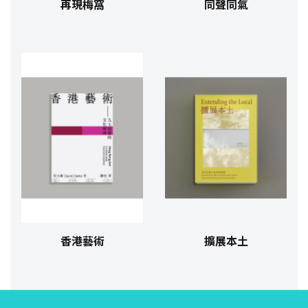
再現梅窩
同聲同氣
香港藝術
擴展本土