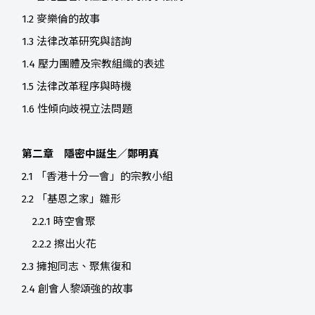
1.2 麥樂倫的故事
1.3 法律改革研究與諮詢
1.4 壓力團體及宗教組織的表述
1.5 法律改革程序與時機
1.6 性傾向歧視立法問題
第二章 隱密中誕生／鄭明真
2.1 「香港十分一會」的宗教小組
2.2 「基恩之家」雛形
2.2.1 時空會聚
2.2.2 擦出火花
2.3 擁抱同志、聚焦復和
2.4 創會人黎頌強的故事