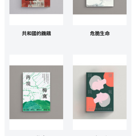
共和國的饑餓
危脆生命