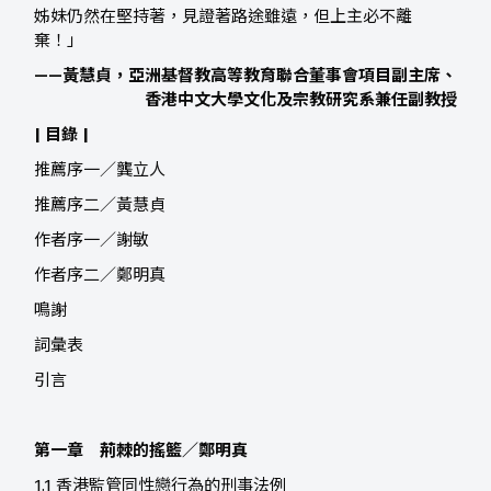
姊妹仍然在堅持著，見證著路途雖遠，但上主必不離
棄！」
——黃慧貞，
亞洲基督教高等教育聯合董事會項目副主席、
香港中文大學文化及宗教研究系兼任副教授
| 目錄 |
推薦序一／龔立人
推薦序二／黃慧貞
作者序一／謝敏
作者序二／鄭明真
鳴謝
詞彙表
引言
第一章 荊棘的搖籃／鄭明真
1.1 香港監管同性戀行為的刑事法例