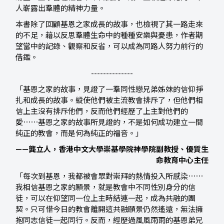
人嶄露出羣體的精神力量。
本書除了回顧基恩之家成長的故事，也檢視了其一路走來
的不足，藉以反思羣體生命中的種種安樂與憂患，作者期
望當中的記錄、觀察和反省，可以成為同路人努力前行的
借鑑。
--------------
「基恩之家的故事，見證了一羣同性戀兄弟姊妹的信仰掙
扎和成長的故事。縱使他們被主流教會排斥了，但他們相
信上主沒有排斥他們，反而他們經歷了上主對他們的
愛⋯⋯基恩之家的故事所見證的，不是如何成功建立一間
純正的教會，而是何為純正的福音。」
——龔立人，
香港中文大學崇基學院神學院副教授、
優質生
命教育中心主任
「每次到基恩，我都被會眾對崇拜的熱情投入所感染⋯⋯
我相信基恩之家的願景，就是教會中不同性別身分的信
徒，可以在仰望同一位上主時結連一起，成為共融的團
契。只可惜今日的教會離開這共融願景仍然遙遠，無法擁
抱同志信徒一起同行。反而，經歷過風風雨雨的基恩弟兄