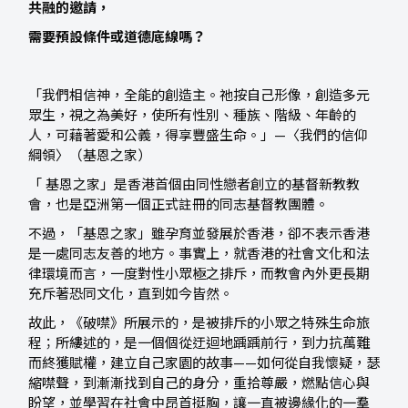
共融的邀請，
需要預設條件或道德底線嗎？
「我們相信神，全能的創造主。祂按自己形像，創造多元
眾生，視之為美好，使所有性別、種族、階級、年齡的
人，可藉著愛和公義，得享豐盛生命。」—〈我們的信仰
綱領〉（基恩之家）
「 基恩之家」是香港首個由同性戀者創立的基督新教教
會，也是亞洲第一個正式註冊的同志基督教團體。
不過，「基恩之家」雖孕育並發展於香港，卻不表示香港
是一處同志友善的地方。事實上，就香港的社會文化和法
律環境而言，一度對性小眾極之排斥，而教會內外更長期
充斥著恐同文化，直到如今皆然。
故此，《破噤》所展示的，是被排斥的小眾之特殊生命旅
程；所縷述的，是一個個從迂迴地踽踽前行，到力抗萬難
而終獲賦權，建立自己家園的故事——如何從自我懷疑，瑟
縮噤聲，到漸漸找到自己的身分，重拾尊嚴，燃點信心與
盼望，並學習在社會中昂首挺胸，讓一直被邊緣化的一羣