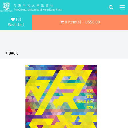
(0)
0 item(s) - US$0.00
Wish List
BACK