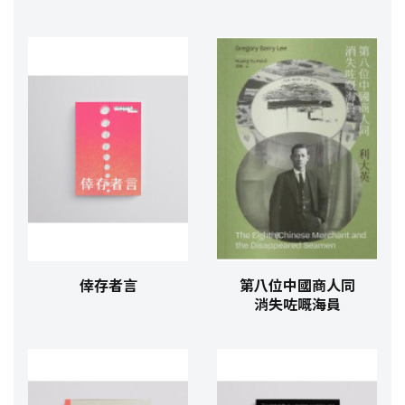
倖存者言
第八位中國商人同
消失咗嘅海員