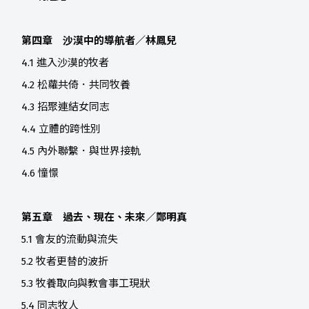
第四章 沙漠中的導航者／林鳳兒
4.1 進入沙漠的牧者
4.2 松蘿共倚．共同牧養
4.3 招聚連結女同志
4.4 立體的跨性別
4.5 內外聯繫．與世界接軌
4.6 憧憬
第五章 過去、現在、未來／鄭明真
5.1 會友的流動與流失
5.2 牧者更替的波折
5.3 牧養取向與教會事工現狀
5.4 同志牧人