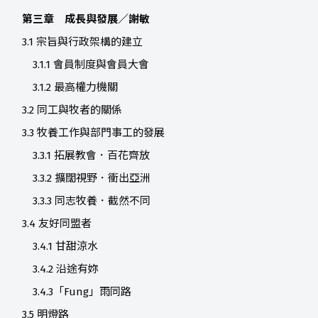
第三章 成長與發展／謝敏
3.1 宗旨與行政架構的建立
3.1.1 會員制度與會員大會
3.1.2 最高權力機關
3.2 同工與牧者的關係
3.3 牧養工作與部門事工的發展
3.3.1 拓展教會．百花齊放
3.3.2 擴闊視野．衝出亞洲
3.3.3 同志牧養．截然不同
3.4 友好同盟者
3.4.1 甘甜涼水
3.4.2 沿途有妳
3.4.3「Fung」雨同路
3.5 明燈路