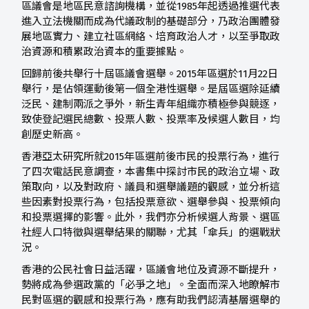
區議會是地區民意諮詢機構，並從1985年起透過推選代表
進入立法機關而成為代議政制的基礎部分，乃政治團體發
展地區實力、建立社區網絡、培育政治人才，以至爭取政
治資源和積累政治資本的重要據點。
回歸前後共舉行十屆區議會選舉。2015年區選於11月22日
舉行，是佔領運動後第一個全港性選舉。是屆區選除延續
泛民、建制兩派之爭外，新生青年組織亦積極參與競逐，
致使登記選民總數、投票人數、投票率及候選人數目，均
創歷史新高。
香港亞太研究所就2015年區選前後市民的投票行為，進行
了四次電話民意調查，本書集中探討市民的政治立場、政
策取向，以及對政府、議員和選舉議題的觀感，並分析這
些因素對投票行為，包括投票意欲、選舉參與、投票傾向
和投票選擇的影響。此外，我們亦分析候選人背景、選區
社經人口特徵與選舉結果的關聯，尤其「傘兵」的選戰狀
況。
香港的公民社會日益活躍，區議會地位及資源不斷提升，
勢將成為參選政黨的「必爭之地」。全面而深入地瞭解市
民對區選的觀感和投票行為，應有助我們認清基層選舉的