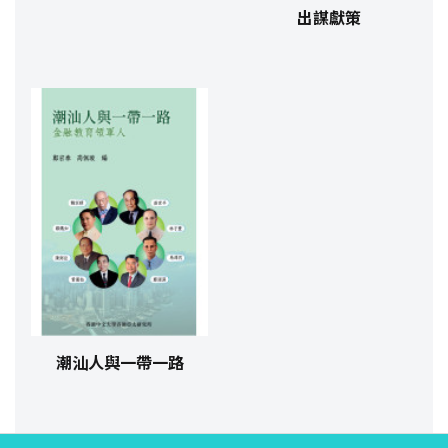
出謀獻策
潮汕人與一帶一路