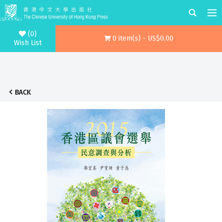
(0)
0 item(s) - US$0.00
Wish List
BACK