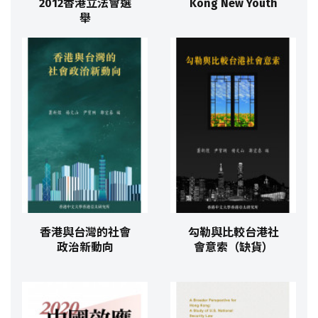
2012香港立法會選
Kong New Youth
舉
香港與台灣的社會
勾勒與比較台港社
政治新動向
會意索（缺貨）