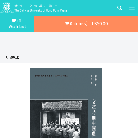
(0)
0 item(s) - US$0.00
Wish List
BACK