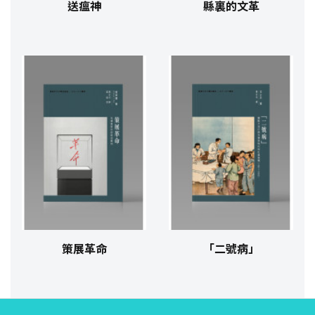
送瘟神
縣裏的文革
策展革命
「二號病」