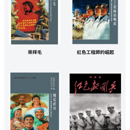
崇拜毛
紅色工程師的崛起