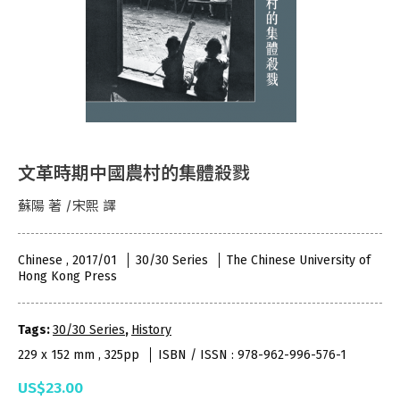
文革時期中國農村的集體殺戮
蘇陽 著 /宋熙 譯
Chinese , 2017/01
30/30 Series
The Chinese University of
Hong Kong Press
Tags:
30/30 Series
,
History
229 x 152 mm , 325pp
ISBN / ISSN : 978-962-996-576-1
US$23.00