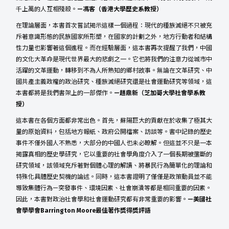
千上萬的人互相殘殺。
—馮客（香港大學歷史系教授）
在理論層面，本書首次嘗試揭示這樣一個過程：現代的種族滅絕不只被充
斥著意識形態的民族國家所形塑，在國家的計劃之外，地方行動者和結構
性力量也影響著這個進程。而在經驗層面，這本書再次提醒了我們，中國
的文化大革命是現代世界最大的悲劇之一。它也將我們的注意力從城市中
活躍的文革運動，轉移到不為人所熟知的鄉村故事。無論在文革研究、中
國共產主義政權的政治研究、種族滅絕研究還是社會運動研究等領域，這
本書都將是我們書架上的一部傑作。
—趙鼎新（芝加哥大學社會學系教
授）
這本書在各個方面都非常出色。首先，蘇陽巨大的貢獻在於收集了極其大
量的原始資料，包括地方報紙、政府公開檔案、訪談等。書中記錄的歷史
事件不僅外國人不熟悉，大部分的中國人也未必瞭解。但這並不只是一本
揭露真相的歷史學研究，它以重要的社會學角度介入了一個長期被壟斷的
研究領域，該領域充斥著對個體心理的解讀、將暴民行為簡單化的理論和
特殊化具體歷史契機的論述。同時，這本書證明了僅僅是政策動員並不能
導致集體行為—突發事件、環境因素、社會崩潰等都是相同重要的因素。
因此，本書對政治社會學和社會運動研究都有非常重要的影響。
—美國社
會學學會Barrington Moore最佳著作獎得獎評語