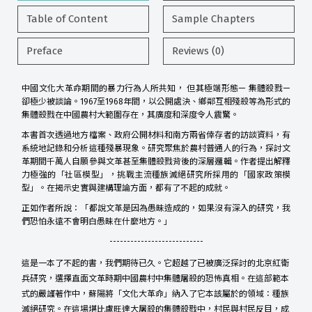
Table of Content
Sample Chapters
Preface
Reviews (0)
中國文化大革命期間的暴力行為人所共知， 但其極端形態— 集體殺戮—
卻極少被談論。1967至1968年間，以公開處決、鄉鄰互相殘殺等為形式的
集體殺戮在中國農村大範圍存在，其廣度和深度令人震驚。
本書首次透過地方檔案、政府公開材料和南方兩省倖存者的訪談資料，有
系統地記錄和分析這種殘暴現象。研究聚焦於農村普通人的行為，探討文
革期間千萬人自願參與文革甚至集體殺戮背後的深層邏輯。作者提出解釋
力極強的「社區模型」，挑戰主流種族滅絕研究所採用的「國家政策模
型」。在揭示史實與建構理論方面，都有了不起的成就。
正如作者所說：「都說文革是因為愚昧造成的，如果沒有深入的研究，我
們恐怕永遠不會明白愚昧在什麼地方。」
---------------------------
這是一本了不起的書，我們期待已久。它超越了已被廣泛探討的北京紅衛
兵研究，選擇直面文革時期中國農村中集體屠殺的恐怖真相。在這部範本
式的嚴謹著作中，蘇陽將「文化大革命」納入了它本該屬於的領域：種族
滅絕研究。在這場堪比盧旺達大屠殺的集體殺戮中，村民與村民反目，成