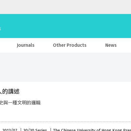
Journals
Other Products
News
人的講述
史與一種文明的邏輯
 , 2013/07
30/30 Series
The Chinese University of Hong Kong Pre