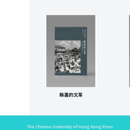
縣裏的文革
The Chinese University of Hong Kong Press