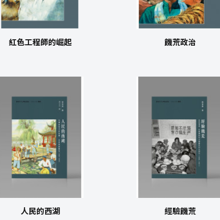
紅色工程師的崛起
饑荒政治
人民的西湖
經驗饑荒