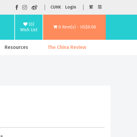
CUHK
Login
繁
简
(0)
0 item(s) - US$0.00
Wish List
Resources
The China Review
ss