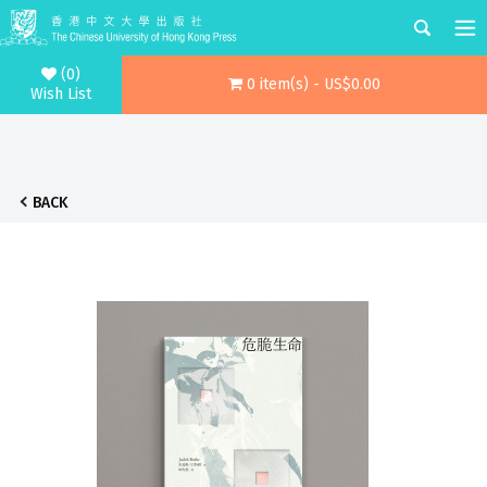
(0)
0 item(s) - US$0.00
Wish List
BACK