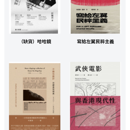
（缺貨）哈哈鏡
寫給左翼民粹主義