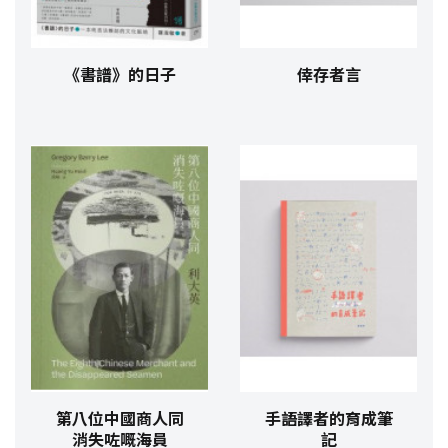
《書譜》的日子
倖存者言
第八位中國商人同
手語譯者的育成筆
消失咗嘅海員
記