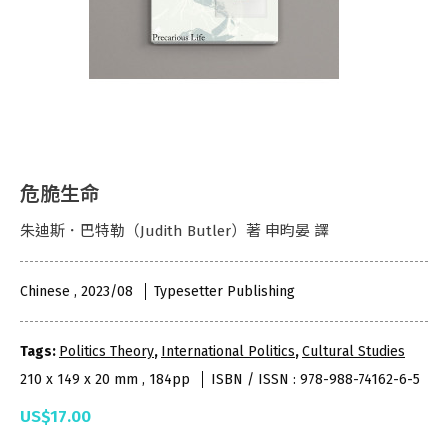
危脆生命
朱迪斯．巴特勒（Judith Butler）著 申昀晏 譯
Chinese , 2023/08
Typesetter Publishing
Tags:
Politics Theory
,
International Politics
,
Cultural Studies
210 x 149 x 20 mm , 184pp
ISBN / ISSN : 978-988-74162-6-5
US$17.00