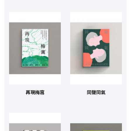
再現梅窩
同聲同氣