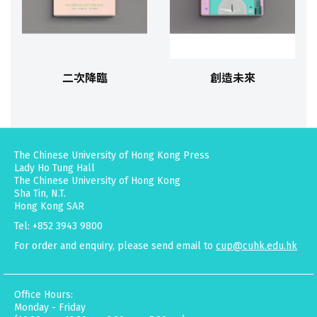
二次降臨
創造未來
The Chinese University of Hong Kong Press
Lady Ho Tung Hall
The Chinese University of Hong Kong
Sha Tin, N.T.
Hong Kong SAR
Tel: +852 3943 9800
For order and enquiry, please send email to
cup@cuhk.edu.hk
Office Hours:
Monday - Friday