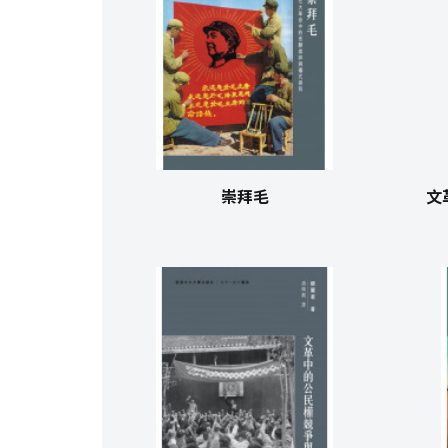
崇拜毛
文