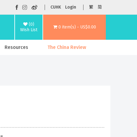
CUHK
Login
繁
简
(0)
0 item(s) - US$0.00
Wish List
Resources
The China Review
ss