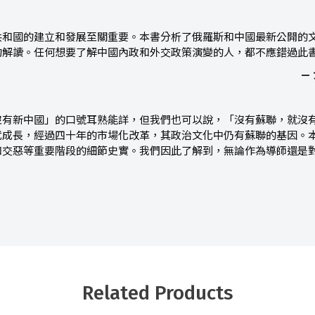
共和國的建立和發展至關重要。本書分析了俄羅斯和中國最新公開的
的解讀。任何想要了解中國內政和外交政策演變的人，都不應錯過此
— 
沒有新中國」的口號耳熟能詳，但我們也可以說，「沒有蘇聯，就沒
代成長，經過四十年的市場化改革，其政治文化中仍有蘇聯的基因。
和交惡等重要階段的細節史實。我們因此了解到，無論作為導師還是
Related Products