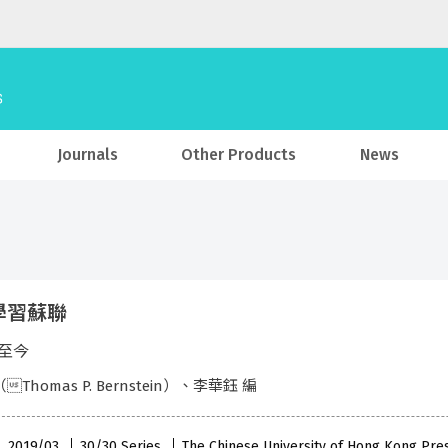
Journals
Other Products
News
學習蘇聯
年至今
Thomas P. Bernstein）、李華鈺 編
 , 2019/03
30/30 Series
The Chinese University of Hong Kong Pre