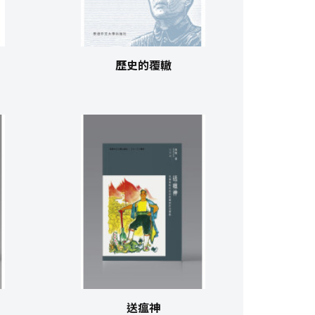
歷史的覆轍
送瘟神