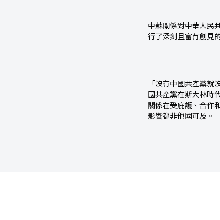
中蘇關係對中華人民
行了深刻且富有創見
「沒有中國共產黨就
國共產黨在斯大林時
關係在受庇護、合作
影響都非他國可及。