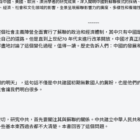
自中國、美國、歐洲、澳洲學者的研究成果，深入闡明中國對蘇聯模式的採納
、經濟、社會和文化領域的影響，全景呈現蘇聯影響力的廣度、多樣性和複雜
~~~~~~
整個社會主義陣營全面實行了蘇聯的政治和經濟體制，其中只有中國
要走自己的道路。但是直到上世紀70 年代末進行改革開放，中國才真
詳盡地討論了這個變化過程，值得一讀。歷史告訴人們：中國的發展
們的明天」，這句話不僅是中共建國初期無數國人的冀盼，也是他們
該會讓我們明白很多。
密切，研究中共，首先要關注其與蘇聯的關係。中共建立中華人民共
一些基本東西過去都不大清楚。本書回答了這個問題。