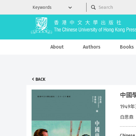
About
Authors
Books
BACK
中國
1949
白思鼎（
Chinese