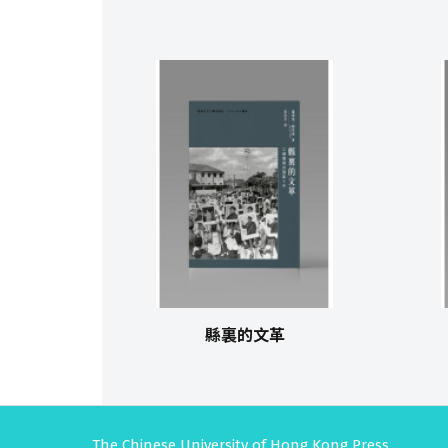
縣裏的文革
The Chinese University of Hong Kong Press