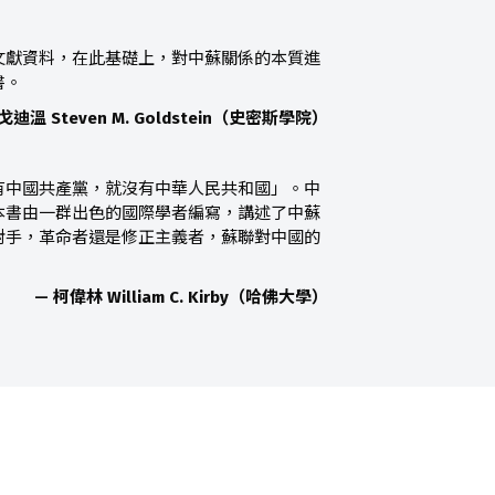
文獻資料，在此基礎上，對中蘇關係的本質進
書。
戈迪溫 Steven M. Goldstein（史密斯學院）
有中國共產黨，就沒有中華人民共和國」。中
本書由一群出色的國際學者編寫，講述了中蘇
對手，革命者還是修正主義者，蘇聯對中國的
— 柯偉林 William C. Kirby（哈佛大學）