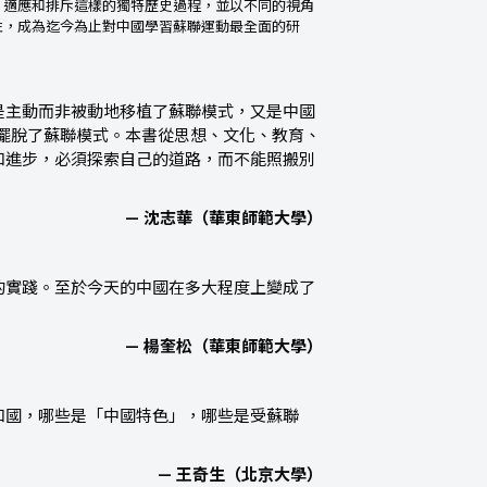
、適應和排斥這樣的獨特歷史過程，並以不同的視角
性，成為迄今為止對中國學習蘇聯運動最全面的研
是主動而非被動地移植了蘇聯模式，又是中國
正擺脫了蘇聯模式。本書從思想、文化、教育、
和進步，必須探索自己的道路，而不能照搬別
— 沈志華（華東師範大學）
的實踐。至於今天的中國在多大程度上變成了
— 楊奎松（華東師範大學）
和國，哪些是「中國特色」，哪些是受蘇聯
— 王奇生（北京大學）