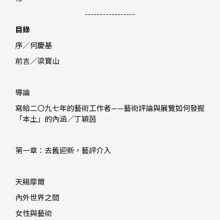
-----------------
目錄
序／何慶基
前言／梁寶山
導論
寫給二〇九七年的藝術工作者——藝術評論與展覽如何發掘
「本土」的內涵／丁穎茵
第一章：去舊迎新，藝評介入
天賜摩爾
內外世界之間
女性與藝術