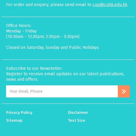
For order and enquiry, please send email to
cup@cuhk.edu.hk
Office Hours:
Monday - Friday
(10:30am - 12:30pm; 2:30pm - 5:30pm)
Closed on Saturday, Sunday and Public Holidays
Subscribe to our Newsletter.
Register to receive email updates on our latest publications,
news and offers.
Privacy Policy
Disclaimer
Sitemap
Text Size