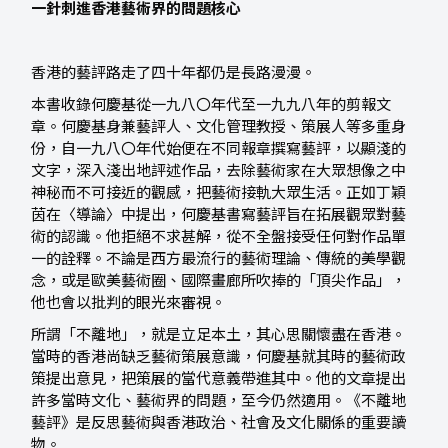
一針刺進香港藝術界的問題核心
香港的藝評路走了四十年都仍是長路漫漫。
本書收錄何慶基從一九八〇年代至一九九八年的剪報文
章。何慶基身兼藝評人、文化管理教授、策展人等多重身
份，自一九八〇年代始便在不同報章撰寫藝評，以顯淺的
文字，深入淺出地評述作品，去除藝術家在大眾想像之中
神秘而不可接近的觀感，把藝術接軌大眾生活。正如丁穎
茵在〈導論〉中提出，何慶基書寫藝評旨在拓展觀眾對藝
術的認識。他拒絕不求甚解，從不全盤接受任何對作品單
一的詮釋。不論是西方最流行的藝術理論、傳統的美學觀
念，或是歐美藝術圈、國際畫廊所吹捧的「頂尖作品」，
他也會以批判的眼光來審視。
所謂「不離地」，就是立足本土，其心思關懷盡在香港。
當時的香港尚缺乏藝術策展意識，何慶基就其時的藝術政
策提出意見，把策展的當代意義帶進其中。他的文章提出
許多當時文化、藝術界的問題，至今仍然適用。《不離地
藝評》是反思藝術與香港政治、社會及文化關係的重要讀
物。