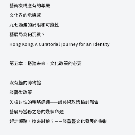
藝術機構應有的尊嚴
文化界的危機感
九七過渡的局限和可能性
藝展局為何沉默？
Hong Kong: A Curatorial Journey for an Identity
第五章：搭建未來，文化政策的必要
沒有牆的博物館
談藝術政策
欠檢討性的粗略建議——談藝術政策檢討報告
藝展局當務之急的幾個命題
趕走懶豬，換來豺狼？——談重整文化發展的機制