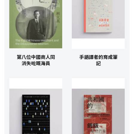
第八位中國商人同
手語譯者的育成筆
消失咗嘅海員
記