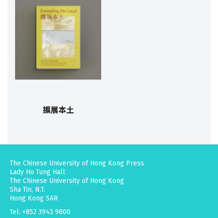
擴展本土
The Chinese University of Hong Kong Press
Lady Ho Tung Hall
The Chinese University of Hong Kong
Sha Tin, N.T.
Hong Kong SAR
Tel: +852 3943 9800