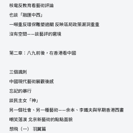
核電反教育看藝術評論
也談「融匯中西」
一噸重反環保雕塑過關 反映區局政策漏洞重重
沒有空間——談藝評的窘境
第二章：八九前後，在香港看中國
三個諷刺
中國現代藝術展觀後感
忘記的暴行
談民主女「神」
另一個社會、另一種藝術——余本、李鐵夫與早期香港西畫
嘲笑落漠 北京新藝術的點點面貌
想飛（一） 羽翼篇