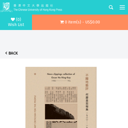
(0)
0 item(s) - US$0.00
Wish List
BACK