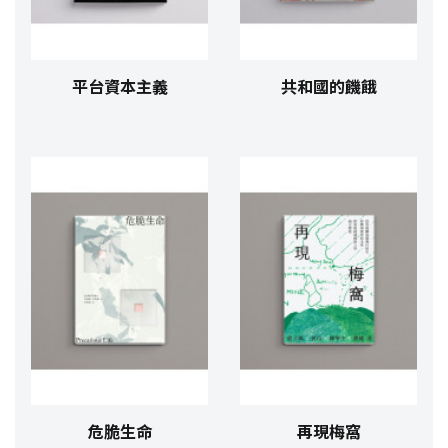
平台資本主義
共和國的饑餓
危脆生命
再現梅窩