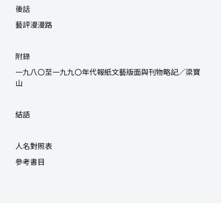
後話
藝評漫漫路
附錄
一九八〇至一九九〇年代報紙文藝版面與刊物略記／梁寶
山
結語
人名對照表
參考書目