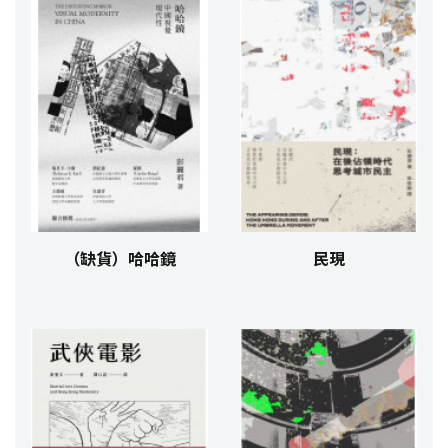
（缺貨）哈哈鏡
民現