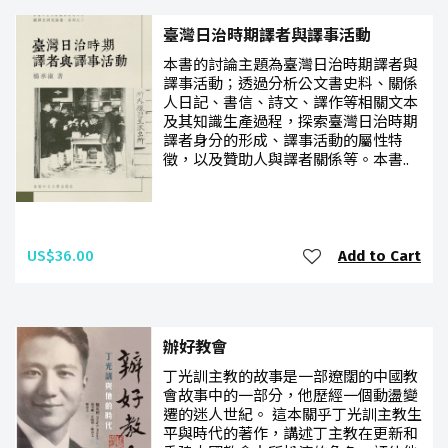
臺灣日治時期譯者與譯事活動
本書的討論主題為臺灣日治時期譯者與
譯事活動；透過分析公文書史料、關係
人日記、書信、詩文、譯作等相關文本
及其知識生產過程，探索臺灣日治時期
譯者身分的形成、譯事活動的屬性特
徵，以及贊助人與譯者關係等。本書..
US$36.00
Add to Cart
辦好教會
丁光訓主教的故事是一部遼闊的中國教
會故事中的一部分，他歷經一個動盪變
遷的迷人世紀。 這本關乎丁光訓主教生
平與時代的著作，講述丁主教在更新和