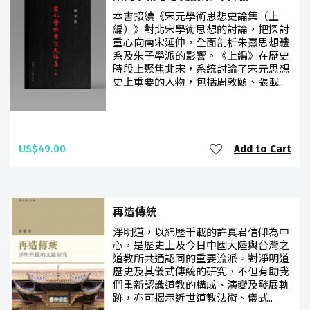
本書接續《宋元學術思想史論集（上
編）》對北宋學術思想的討論，把探討
重心向南宋延伸，全面剖析朱熹思想體
系及朱子學派的影響。《上編》在歷史
時段上聚焦北宋，系統討論了宋元思想
史上重要的人物，包括周敦頤、張載..
US$49.00
Add to Cart
再造傳統
淨明道，以綿歷千載的許真君信仰為中
心，是歷史上及今日中國大陸與台灣之
道教所共通認同的重要流派。對淨明道
歷史及其儀式傳統的研究，不但有助我
們重新認識道教的構成、演變及發展軌
跡，亦可揭示近世道教法術、儀式..