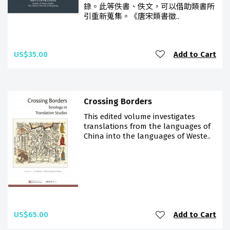
錄。此等佚書、佚文，可以借助類書所
引重新蒐集。《唐宋類書徵..
US$35.00
Add to Cart
Crossing Borders
This edited volume investigates
translations from the languages of
China into the languages of Weste..
US$65.00
Add to Cart