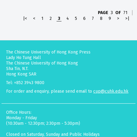
PAGE
3
OF
71
|<
<
1
2
3
4
5
6
7
8
9
>
>|
The Chinese University of Hong Kong Press
Lady Ho Tung Hall
The Chinese University of Hong Kong
Sha Tin, N.T.
Hong Kong SAR
Tel: +852 3943 9800
For order and enquiry, please send email to
cup@cuhk.edu.hk
Office Hours:
Monday - Friday
(10:30am - 12:30pm; 2:30pm - 5:30pm)
Closed on Saturday, Sunday and Public Holidays