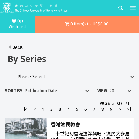
(0)
0 item(s) - US$0.00
Wish List
BACK
By Series
SORT BY
VIEW
PAGE
3
OF
71
|<
<
1
2
3
4
5
6
7
8
9
>
>|
香港漁民教會
二十世紀初香港漁業興旺，漁民大多居