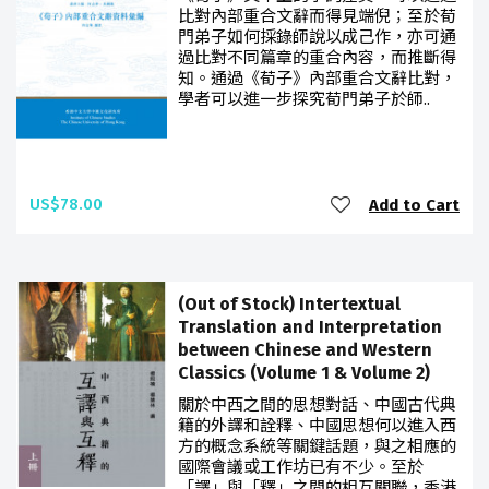
比對內部重合文辭而得見端倪；至於荀
門弟子如何採錄師說以成己作，亦可通
過比對不同篇章的重合內容，而推斷得
知。通過《荀子》內部重合文辭比對，
學者可以進一步探究荀門弟子於師..
US$78.00
Add to Cart
(Out of Stock) Intertextual
Translation and Interpretation
between Chinese and Western
Classics (Volume 1 & Volume 2)
關於中西之間的思想對話、中國古代典
籍的外譯和詮釋、中國思想何以進入西
方的概念系統等關鍵話題，與之相應的
國際會議或工作坊已有不少。至於
「譯」與「釋」之間的相互關聯，香港