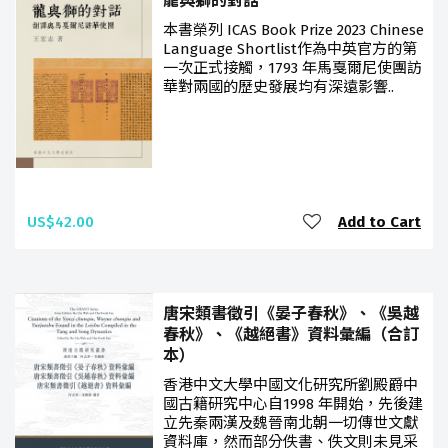
龍與獅的對話
本書榮列 ICAS Book Prize 2023 Chinese
Language Shortlist作為中英官方的第
一次正式接觸，1793 年馬戛爾尼使團訪
華對兩國的歷史發展均有深遠影響..
US$42.00
Add to Cart
唐宋類書徵引《晏子春秋》、《吳越
春秋》、《越絕書》資料彙編（合訂
本）
香港中文大學中國文化研究所劉殿爵中
國古籍研究中心自1998 年開始，先後建
立先秦兩漢及魏晉南北朝一切傳世文獻
資料庫，然而部分佚書、佚文則未見采