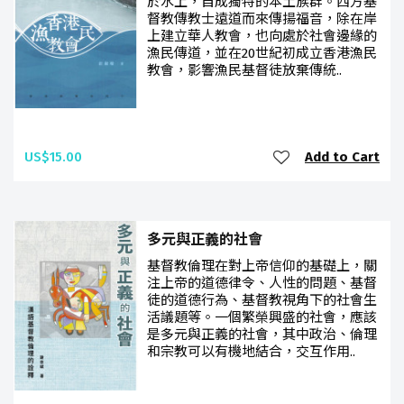
於水上，自成獨特的本土族群。西方基
督教傳教士遠道而來傳揚福音，除在岸
上建立華人教會，也向處於社會邊緣的
漁民傳道，並在20世紀初成立香港漁民
教會，影響漁民基督徒放棄傳統..
US$15.00
Add to Cart
多元與正義的社會
基督教倫理在對上帝信仰的基礎上，關
注上帝的道德律令、人性的問題、基督
徒的道德行為、基督教視角下的社會生
活議題等。一個繁榮興盛的社會，應該
是多元與正義的社會，其中政治、倫理
和宗教可以有機地結合，交互作用..