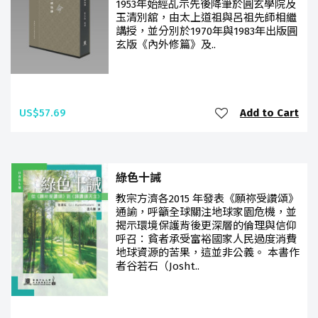
1953年始經乩示先後降筆於圓玄學院及
玉清別舘，由太上道祖與呂祖先師相繼
講授，並分別於1970年與1983年出版圓
玄版《內外修篇》及..
US$57.69
Add to Cart
綠色十誡
教宗方濟各2015 年發表《願祢受讚頌》
通諭，呼籲全球關注地球家園危機，並
揭示環境保護背後更深層的倫理與信仰
呼召：貧者承受富裕國家人民過度消費
地球資源的苦果，這並非公義。 本書作
者谷若石（Josht..