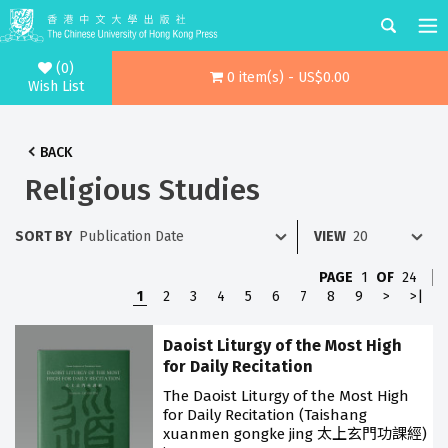
(0)
0 item(s) - US$0.00
Wish List
BACK
Religious Studies
SORT BY
VIEW
PAGE
1
OF
24
1
2
3
4
5
6
7
8
9
>
>|
Daoist Liturgy of the Most High
for Daily Recitation
The Daoist Liturgy of the Most High
for Daily Recitation (Taishang
xuanmen gongke jing 太上玄門功課經)