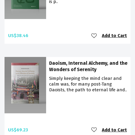
is p..
US$38.46
Add to Cart
Daoism, Internal Alchemy, and the
Wonders of Serenity
Simply keeping the mind clear and
calm was, for many post-Tang
Daoists, the path to eternal life and..
US$69.23
Add to Cart