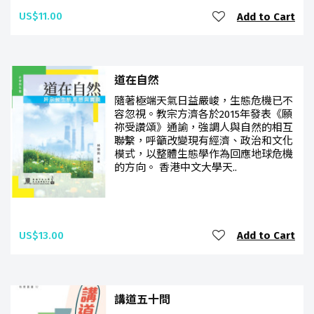
US$11.00
Add to Cart
道在自然
隨著極端天氣日益嚴峻，生態危機已不
容忽視。教宗方濟各於2015年發表《願
祢受讚頌》通諭，強調人與自然的相互
聯繫，呼籲改變現有經濟、政治和文化
模式，以整體生態學作為回應地球危機
的方向。 香港中文大學天..
US$13.00
Add to Cart
講道五十問