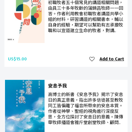
初職牧者五十個常見的講道相關問題，
由具三十多年牧齡的蒲錦昌牧師一一回
答。作者利用教會初職牧者講道共學小
組的材料，研習講道的相關書本，輔以
自身的經驗，期望可以幫助有志承擔牧
職和以宣道建立生命的牧者，對講..
US$15.00
Add to Cart
安息予我
高博士的新書《安息予我》揭示了安息
日的真正意義，指出許多信徒甚至教牧
同工皆偏離了福音所帶來的安息本質。
作者從神學、聖經的視角進行深度反
思，全方位探討了安息日的意義。陳傳
華牧師播道會雅斤堂創堂牧師、顧問..