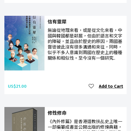
信有靈犀
無論從地理來看，或是從文化來看，中
國與韓國都是鄰居，但由於語言和文字
的障礙，並且由於歷史的原因，兩國基
督徒彼此沒有很多溝通和來往，同時，
似乎不多人意識到兩國在歷史上的種種
關係和相似性。至今沒有一個研究..
US$21.00
Add to Cart
修性修命
《內外修篇》是香港道教扶乩史上唯一
一部編纂成書並公開出版的修煉典籍，