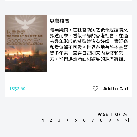
以善勝惡
毫無疑問，在社會衝突之後新冠疫情又
接踵而來，看似平靜的香港社會，在過
去幾年形成的撕裂並沒有好轉，實現修
和看似遙不可及。世界各地有許多基督
徒多年來一直在自己國家內為修和努
力。他們淚流滿面和歡笑的經歷將照..
US$7.50
Add to Cart
PAGE
1
OF
24
1
2
3
4
5
6
7
8
9
>
>|