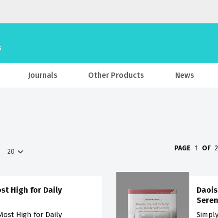
Journals
Other Products
News
PAGE
1
OF
st High for Daily
Daois
Seren
Most High for Daily
Simply