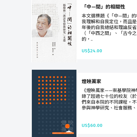
「中—間」的相關性
本文選標題《「中—間」的
我理解和自我定位，而且是
年後的自我總結和理論反省
（「中西之間」、「古今之
的，..
US$24.00
燈映萬家
《燈映萬家——崇基學院神
錄了超過七十位的校友（於19
們來自本院的不同課程，不
參與神學研究、社會服務、
US$60.00