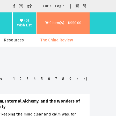
CUHK
Login
繁
简
(0)
0 item(s) - US$0.00
Wish List
Resources
The China Review
24
1
2
3
4
5
6
7
8
9
>
>|
m, Internal Alchemy, and the Wonders of
ity
 keeping the mind clear and calm was, for