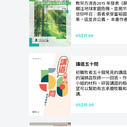
教宗方濟各2015 年發表
關注地球家園危機，並揭示
信仰呼召：貧者承受富裕國
果，這並非公義。 本書作者谷若
US$11.00
講道五十問
初職牧者五十個常見的講道
的蒲錦昌牧師一一回答。作
小組的材料，研習講道的相
望可以幫助有志承擔牧職和
講..
US$15.00