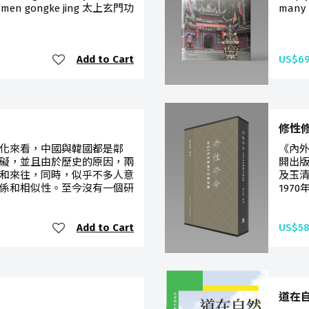
uanmen gongke jing 太上玄門功
many p
Add to Cart
US$69
修性
化來看，中國與韓國都是鄰
《內
礙，並且由於歷史的原因，兩
開出版
和來往，同時，似乎不多人意
及玉
係和相似性。至今沒有一個研
197
Add to Cart
US$58
道在