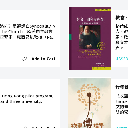
US$14
教會
是翻譯自Synodality: A
格倫
g in the Church，原著由主教會
人、
菲爾．盧西安尼教授（Ra..
家、
寫文
頁。..
Add to Cart
US$33
牧靈
s Hong Kong pilot program,
《牧靈
 and three university..
Fran
文的
間的緊