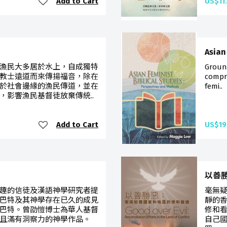
Add to Cart
US$11
Asian
漁民大多居於水上，自成獨特
Ground
教士遠道而來傳揚福音，除在
compr
於社會邊緣的漁民傳道，並在
femi..
，影響漁民基督徒放棄傳統..
Add to Cart
US$19
以善
趣的信徒及漢語神學研究者提
毫無
巴特及其神學存在已久的成見
靜的
巴特。曾劭愷博士為華人基督
修和
且滿有洞察力的神學作品。
自己