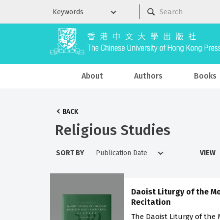
About
Authors
Books
BACK
Religious Studies
SORT BY
VIEW
Daoist Liturgy of the Mo
Recitation
The Daoist Liturgy of the 