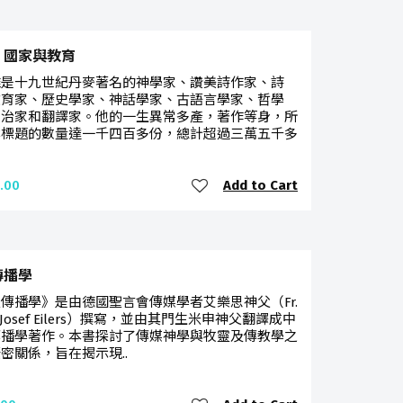
Add to Cart
.00
、國家與教育
維是十九世紀丹麥著名的神學家、讚美詩作家、詩
教育家、歷史學家、神話學家、古語言學家、哲學
政治家和翻譯家。他的一生異常多產，著作等身，所
本標題的數量達一千四百多份，總計超過三萬五千多
Add to Cart
.00
傳播學
傳播學》是由德國聖言會傳媒學者艾樂思神父（Fr.
z-Josef Eilers）撰寫，並由其門生米申神父翻譯成中
傳播學著作。本書探討了傳媒神學與牧靈及傳教學之
密關係，旨在揭示現..