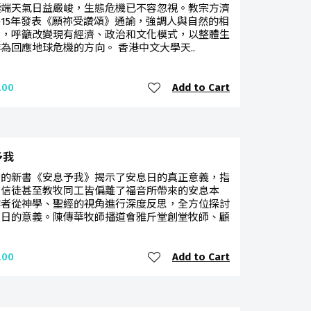
極端天氣日益嚴峻，生態危機已不容忽視。教宗方濟
015年發表《願祢受讚頌》通諭，強調人與自然的相
繫，呼籲改變現有經濟、政治和文化模式，以整體生
為回應地球危機的方向。 香港中文大學天..
Add to Cart
.00
予我
士的新書《安息予我》揭示了安息日的真正意義，指
多信徒甚至教牧同工皆偏離了福音所帶來的安息本
作者從神學、聖經的視角進行深度反思，全方位探討
息日的意義。陳傳華牧師播道會雅斤堂創堂牧師、顧
Add to Cart
.00