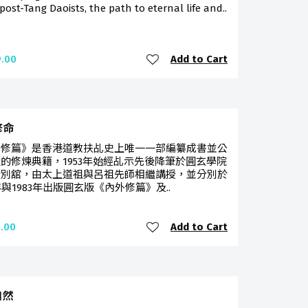
ost-Tang Daoists, the path to eternal life and..
Add to Cart
.00
修命
外修篇》是香港道教扶乩史上唯一一部編纂成書並公
的修煉典籍，1953年始經乩示先後降筆於圓玄學院
清別舘，由太上道祖與呂祖先師相繼講授，並分別於
0年與1983年出版圓玄版《內外修篇》及..
Add to Cart
.00
自然