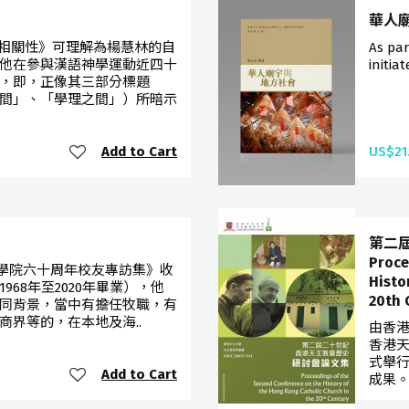
華人
相關性》可理解為楊慧林的自
As pa
他在參與漢語神學運動近四十
initia
，即，正像其三部分標題
間」、「學理之間」）所暗示
Add to Cart
US$21
第二
Proce
學院六十周年校友專訪集》收
Histo
68年至2020年畢業），他
20th 
同背景，當中有擔任牧職，有
商界等的，在本地及海..
由香
香港天
式舉
Add to Cart
成果。