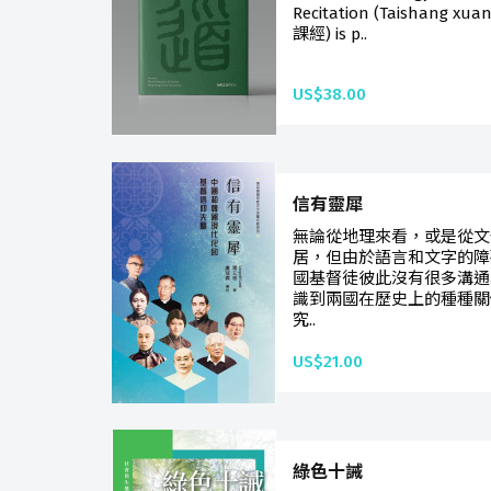
Recitation (Taishang x
課經) is p..
US$38.00
信有靈犀
無論從地理來看，或是從文
居，但由於語言和文字的障
國基督徒彼此沒有很多溝通
識到兩國在歷史上的種種關
究..
US$21.00
綠色十誡