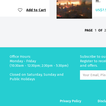
照..
Add to Cart
US$7.
PAGE
1
OF
Office Hours:
Subscribe to ou
Monday - Friday
Register to rec
(10:30am - 12:30pm; 2:30pm - 5:30pm)
and offers.
Closed on Saturday, Sunday and
Public Holidays
Privacy Policy
Discl