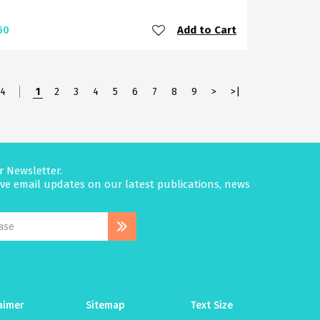
Add to Cart
50
24
1
2
3
4
5
6
7
8
9
>
>|
r Newsletter.
eive email updates on our latest publications, news
aimer
Sitemap
Text Size