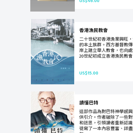
US$46.00
香港漁民教會
二十世紀初香港漁業興旺，
的本土族群。西方基督教傳
岸上建立華人教會，也向處
20世紀初成立香港漁民教會
US$15.00
讀懂巴特
這部作品為對巴特神學感興
供引介。作者破除了一些對
和迷思，引領讀者重新認識
徒寫了一本內容豐富、詳盡