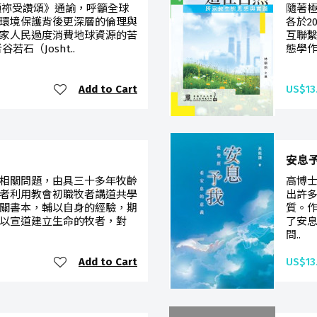
《願祢受讚頌》通諭，呼籲全球
隨著
環境保護背後更深層的倫理與
各於2
家人民過度消費地球資源的苦
互聯
石（Josht..
態學作
Add to Cart
US$13
安息
相關問題，由具三十多年牧齡
高博
者利用教會初職牧者講道共學
出許
關書本，輔以自身的經驗，期
質。
以宣道建立生命的牧者，對
了安
問..
Add to Cart
US$13