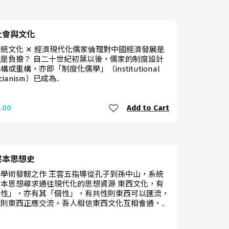
社會與文化
統文化 ✕ 經濟現代化儒家倫理對中國經濟發展是
是負擔？ 自二十世紀初葉以後，儒家的制度設計
構或重構，亦即「制度化儒學」（institutional
ucianism）已成為..
Add to Cart
.00
民本思想史
學術發軔之作 王雲五指導從孔子到孫中山，系統
本思想尋求通往現代化的思想資源 東西文化，有
共性」，亦有其「個性」，有共性則東西可以匯流，
則東西正應交流。吾人相信東西文化互相會通，..