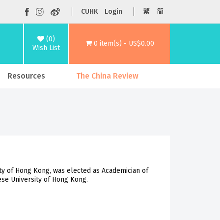
CUHK
Login
繁
简
(0)
0 item(s) - US$0.00
Wish List
Resources
The China Review
ty of Hong Kong, was elected as Academician of
ese University of Hong Kong.