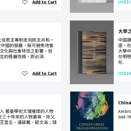
Add to Cart
US$21
大學
代化從君主專制走向民主共和，
中國
在中國的發展，無可避免地會
道，
文化與社會特性之影響。但
大學
主的普遍性格，即必須..
在明
在..
Add to Cart
US$26
China
人 著墨學術文壇璀燦的人物
Ambros
近三十年來的人物書寫，除父
mid-19
王雲五、浦薛鳳、鄒文海；錢