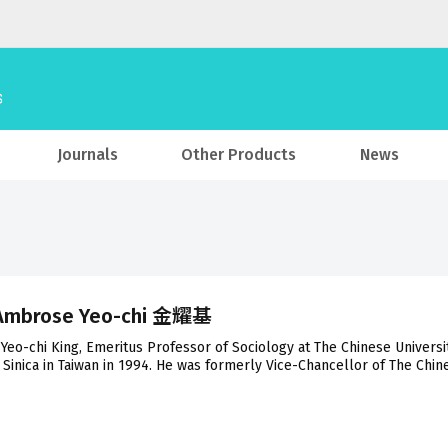
Journals
Other Products
News
 Ambrose Yeo-chi 金耀基
eo-chi King, Emeritus Professor of Sociology at The Chinese Universi
Sinica in Taiwan in 1994. He was formerly Vice-Chancellor of The Chin