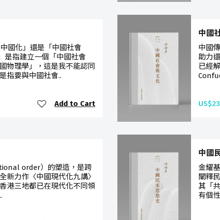
中國
學中國化」還是「中國社會
中國傳
化」是指建立一個「中國社會
助力還
國物理學」，這是我不能認同
已經解
指要與中國社會..
Conf
Add to Cart
US$23
中國
tional order）的塑造，是跨
金耀基
全新力作〈中國現代化九講〉
闡釋民
香港三地都已在現代化不同領
其「
.
有個性