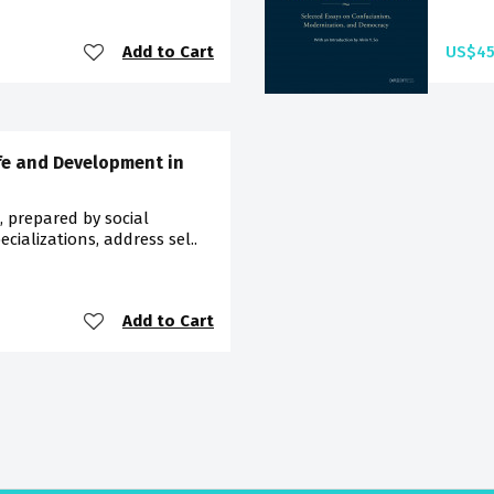
Add to Cart
US$45
ife and Development in
, prepared by social
ecializations, address sel..
Add to Cart