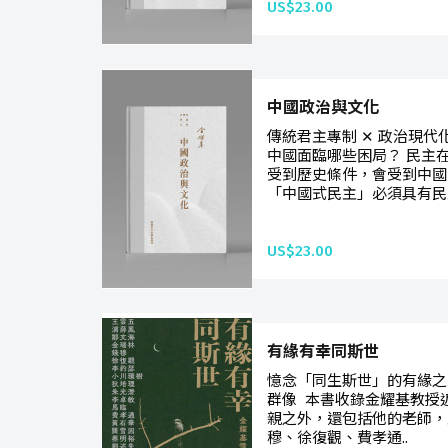
US$23.00
中國政治與文化
傳統君主專制 ✕ 政治現
中國面臨哪些困局？ 民主
受到歷史條件，會受到中國
「中國式民主」必須具有民
US$23.00
有緣有幸同斯世
憶念「同生斯世」的有緣之
群像 本書收錄金耀基教授
親之外，還包括他的老師，
穆、徐復觀、費孝通..