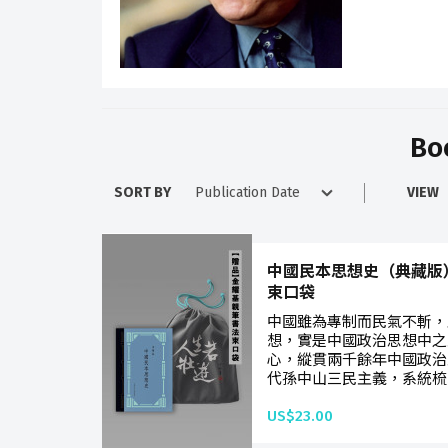
Bo
SORT BY
VIEW
中國民本思想史（典藏版
束口袋
中國雖為專制而民氣不斬，
想，實是中國政治思想中之
心，縱貫兩千餘年中國政治
代孫中山三民主義，系統梳
US$23.00