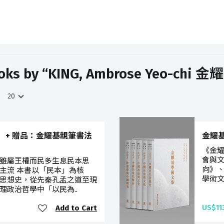
oks by “KING, Ambrose Yeo-chi 金
）+ 贈品：金耀基親筆書法
金耀
《金
會與
雖屬王權而民多生息民本思
向》、
主流 本書以「民本」為核
學術文
思想史，從先秦孔孟之道至現
理政治哲學中「以民為..
US$11
Add to Cart