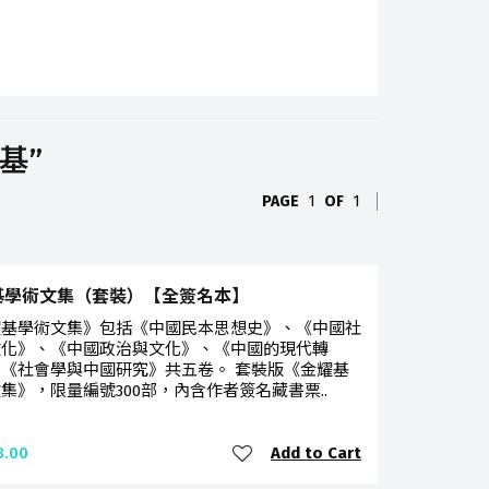
耀基”
PAGE
1
OF
1
基學術文集（套裝）【全簽名本】
耀基學術文集》包括《中國民本思想史》、《中國社
文化》、《中國政治與文化》、《中國的現代轉
《社會學與中國研究》共五卷。 套裝版《金耀基
集》，限量編號300部，內含作者簽名藏書票..
Add to Cart
3.00